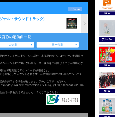
アルバム
NEW
オリジナル・サウンドトラック)
泉吾弥の配信曲一覧
アルバム
人気順
五十音順
品のポイント数に足りている場合、本商品のダウンロードがご利用頂け
品のポイント数に満たない場合、単一課金をご利用頂くことが可能とな
NEW
9回まで無期限でダウンロードが可能です。
でも1回としてカウントされます。必ず通信環境の良い場所で行ってく
提供が終了する場合があります。予め、ご了承ください。
のご都合による課金完了後の注文キャンセルおよび購入代金の返金には応
NEW
返品は一切お受けできません。予めご了承ください。
NEW