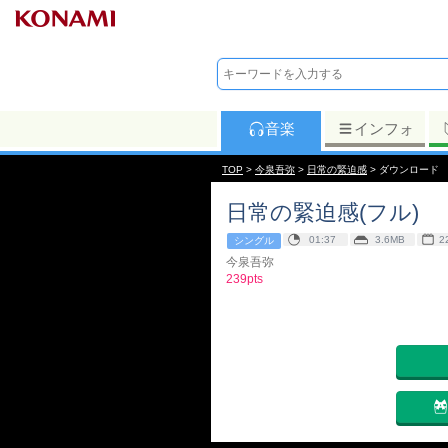
音楽
インフォ
TOP
>
今泉吾弥
>
日常の緊迫感
> ダウンロード
日常の緊迫感(フル)
01:37
3.6MB
2
シングル
今泉吾弥
239pts