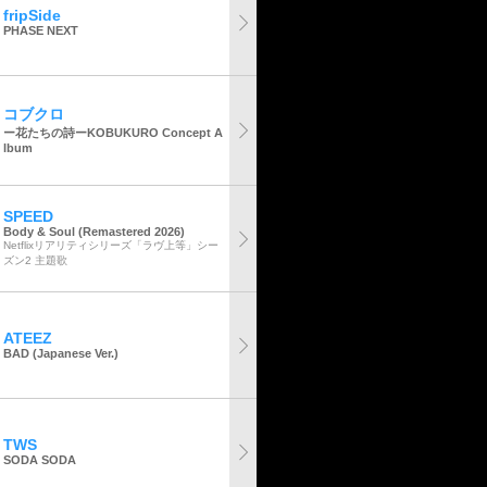
fripSide
PHASE NEXT
コブクロ
ー花たちの詩ーKOBUKURO Concept A
lbum
SPEED
Body & Soul (Remastered 2026)
Netflixリアリティシリーズ「ラヴ上等」シー
ズン2 主題歌
ATEEZ
BAD (Japanese Ver.)
TWS
SODA SODA