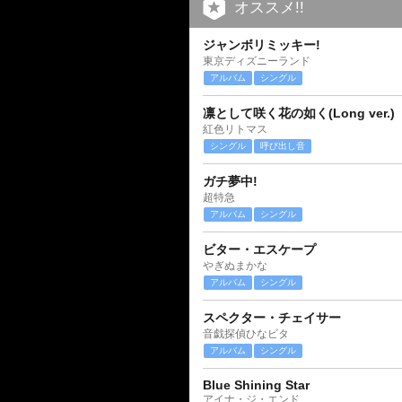
オススメ!!
ジャンボリミッキー!
東京ディズニーランド
アルバム
シングル
凛として咲く花の如く(Long ver.)
紅色リトマス
シングル
呼び出し音
ガチ夢中!
超特急
アルバム
シングル
ビター・エスケープ
やぎぬまかな
アルバム
シングル
スペクター・チェイサー
音戯探偵ひなビタ
アルバム
シングル
Blue Shining Star
アイナ・ジ・エンド