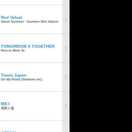
Red Velvet
Velvet Summer - Summer Mini Album
TOMORROW X TOGETHER
Nice to Meet Ya
Travis Japan
On My Road (Stadium ver.)
ME:I
花咲く道