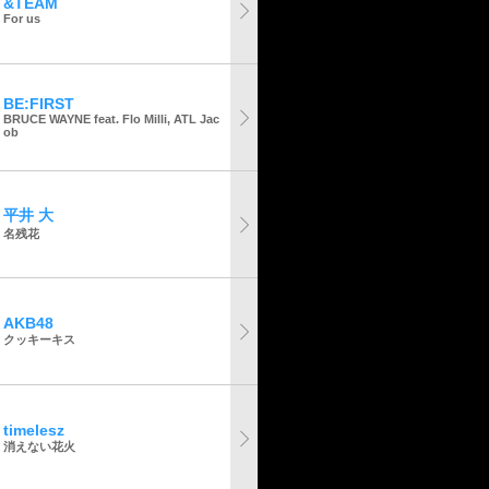
&TEAM
For us
BE:FIRST
BRUCE WAYNE feat. Flo Milli, ATL Jac
ob
平井 大
名残花
AKB48
クッキーキス
timelesz
消えない花火