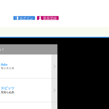
ログイン
新規登録
め！
Ado
モンストロ
スピッツ
見知らぬ糸