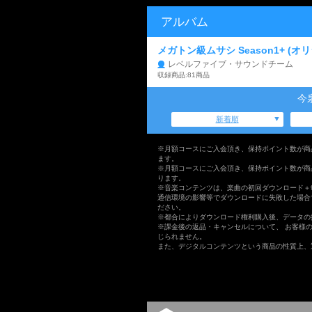
アルバム
メガトン級ムサシ Season1+ (
レベルファイブ・サウンドチーム
収録商品:81商品
今
新着順
※月額コースにご入会頂き、保持ポイント数が商
ます。
※月額コースにご入会頂き、保持ポイント数が商
ります。
※音楽コンテンツは、楽曲の初回ダウンロード＋
通信環境の影響等でダウンロードに失敗した場合
ださい。
※都合によりダウンロード権利購入後、データの
※課金後の返品・キャンセルについて、 お客様
じられません。
また、デジタルコンテンツという商品の性質上、