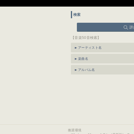
検索
詳
【音楽50音検索】
アーティスト名
楽曲名
アルバム名
推奨環境