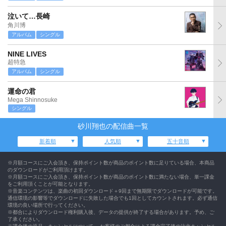
泣いて…長崎
角川博
アルバム
シングル
NINE LIVES
超特急
アルバム
シングル
運命の君
Mega Shinnosuke
シングル
砂川翔也の配信曲一覧
新着順
人気順
五十音順
※月額コースにご入会頂き、保持ポイント数が商品のポイント数に足りている場合、本商品
のダウンロードがご利用頂けます。
※月額コースにご入会頂き、保持ポイント数が商品のポイント数に満たない場合、単一課金
をご利用頂くことが可能となります。
※音楽コンテンツは、楽曲の初回ダウンロード＋9回まで無期限でダウンロードが可能です。
通信環境の影響等でダウンロードに失敗した場合でも1回としてカウントされます。必ず通信
環境の良い場所で行ってください。
※都合によりダウンロード権利購入後、データの提供が終了する場合があります。予め、ご
了承ください。