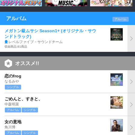
アルバム
アルバム
メガトン級ムサシ Season1+ (オリジナル・サウ
ンドトラック)
レベルファイブ・サウンドチーム
収録商品:81商品
オススメ!!
恋のfrog
なるみや
シングル
ごめんと、すきと、
中森明菜
アルバム
シングル
女の意地
角川博
アルバム
シングル