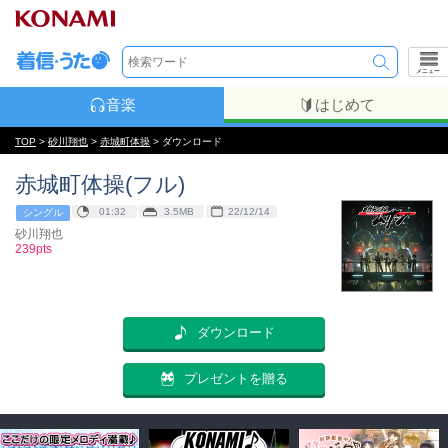
メニュー
音楽
はじめて
TOP
>
砂川翔也
>
赤城町体操
> ダウンロード
赤城町体操(フル)
01:32
3.5MB
22/12/14
シングル
砂川翔也
239pts
ダウンロード
プレゼントを贈る