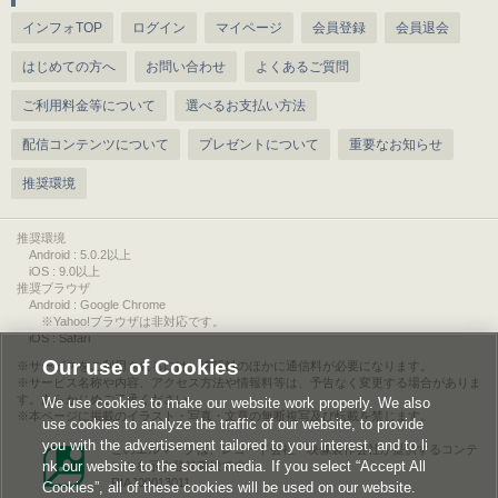
インフォTOP
ログイン
マイページ
会員登録
会員退会
はじめての方へ
お問い合わせ
よくあるご質問
ご利用料金等について
選べるお支払い方法
配信コンテンツについて
プレゼントについて
重要なお知らせ
推奨環境
推奨環境
Android : 5.0.2以上
iOS : 9.0以上
推奨ブラウザ
Android : Google Chrome
※Yahoo!ブラウザは非対応です。
iOS : Safari
Our use of Cookies
サービスをご利用されるには、情報料のほかに通信料が必要になります。
サービス名称や内容、アクセス方法や情報料等は、予告なく変更する場合がありま
す。あらかじめご了承ください。
We use cookies to make our website work properly. We also
本ページに掲載のイラスト・写真・文章の無断複写及び転載を禁じます。
use cookies to analyze the traffic of our website, to provide
you with the advertisement tailored to your interest, and to li
このエルマークは、レコード会社・映像製作会社が提供するコンテ
nk our website to the social media. If you select “Accept All
ンツを示す登録商標です。
RIAJ00013011
Cookies”, all of these cookies will be used on our website.