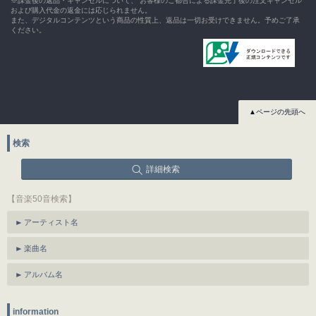
※課金後の返品・キャンセルについて、 お客様のご都合による課金完了後の注文キャンセル
および購入代金の返金には応じられません。
また、デジタルコンテンツという商品の性質上、返品は一切お受けできません。予めご了承
ください。
▲ページの先頭へ
検索
詳細検索
【音楽50音検索】
アーティスト名
楽曲名
アルバム名
information