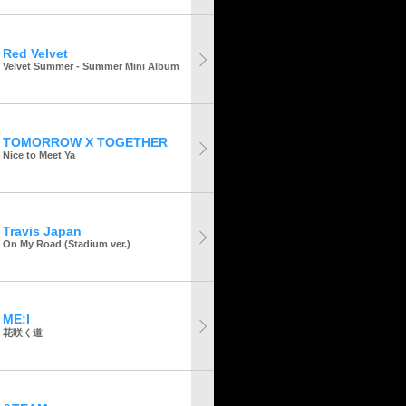
Red Velvet
Velvet Summer - Summer Mini Album
TOMORROW X TOGETHER
Nice to Meet Ya
Travis Japan
On My Road (Stadium ver.)
ME:I
花咲く道