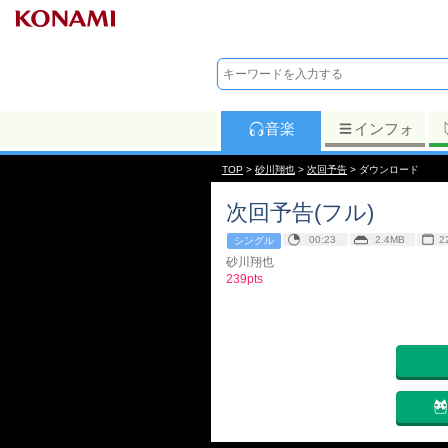
音楽
インフォ
TOP
>
砂川翔也
>
次回予告
> ダウンロード
次回予告(フル)
00:23
2.4MB
2
シングル
砂川翔也
239pts