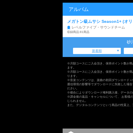
アルバム
メガトン級ムサシ Season1+ (
レベルファイブ・サウンドチーム
収録商品:81商品
砂
新着順
※月額コースにご入会頂き、保持ポイント数が商
ます。
※月額コースにご入会頂き、保持ポイント数が商
ります。
※音楽コンテンツは、楽曲の初回ダウンロード＋
通信環境の影響等でダウンロードに失敗した場合
ださい。
※都合によりダウンロード権利購入後、データの
※課金後の返品・キャンセルについて、 お客様
じられません。
また、デジタルコンテンツという商品の性質上、