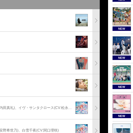
NEW
NEW
NEW
安部菜々(CV:三宅麻理恵)、神崎蘭子(CV:内田真礼)、イヴ・サンタクロース(CV:松永あかね)
NEW
:安野希世乃)、白雪千夜(CV:関口理咲)