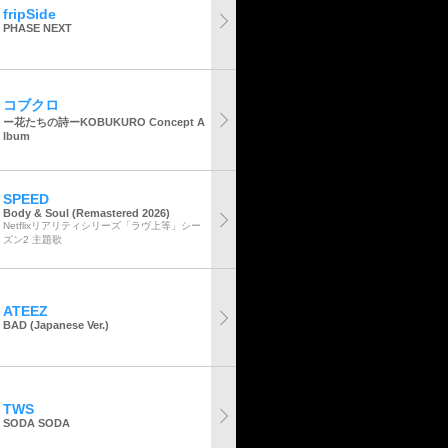
fripSide
PHASE NEXT
コブクロ
ー花たちの詩ーKOBUKURO Concept A
lbum
SPEED
Body & Soul (Remastered 2026)
Netflixリアリティシリーズ「ラヴ上等」シー
ズン2 主題歌
ATEEZ
BAD (Japanese Ver.)
TWS
SODA SODA