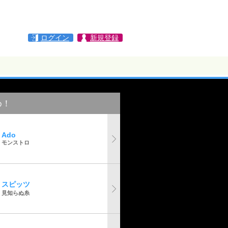
ログイン
新規登録
め！
Ado
モンストロ
スピッツ
見知らぬ糸