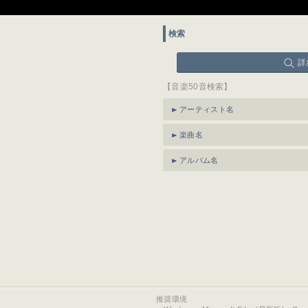
検索
詳
【音楽50音検索】
アーティスト名
楽曲名
アルバム名
推奨環境