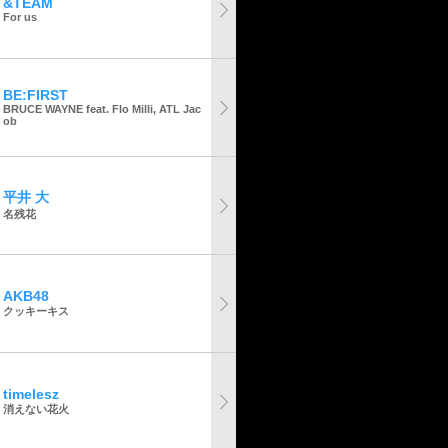
&TEAM
For us
BE:FIRST
BRUCE WAYNE feat. Flo Milli, ATL Jac
ob
平井 大
名残花
AKB48
クッキーキス
timelesz
消えない花火