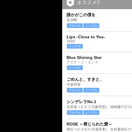
オススメ!!
誰かがこの僕を
長渕剛
アルバム
シングル
Lips -Close to You-
Tatsh
シングル
Blue Shining Star
アイナ・ジ・エンド
シングル
ごめんと、すきと、
中森明菜
アルバム
シングル
シンデレラNo.1
アルバム
シングル
ROSE ～禁じられた愛～
桐生つかさ(CV:河瀬茉希)、木村夏樹(CV