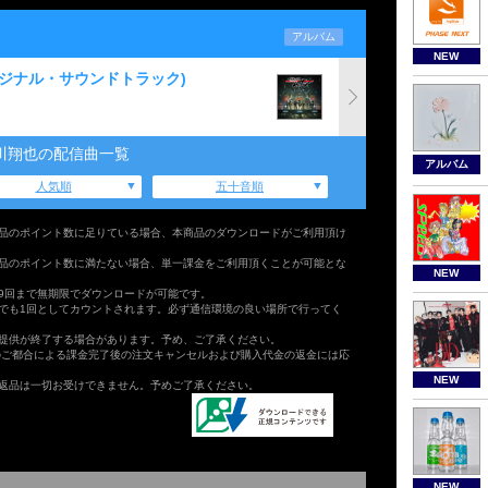
アルバム
NEW
オリジナル・サウンドトラック)
川翔也の配信曲一覧
アルバム
人気順
五十音順
品のポイント数に足りている場合、本商品のダウンロードがご利用頂け
品のポイント数に満たない場合、単一課金をご利用頂くことが可能とな
NEW
9回まで無期限でダウンロードが可能です。
でも1回としてカウントされます。必ず通信環境の良い場所で行ってく
提供が終了する場合があります。予め、ご了承ください。
のご都合による課金完了後の注文キャンセルおよび購入代金の返金には応
NEW
返品は一切お受けできません。予めご了承ください。
NEW