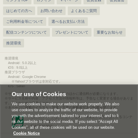
インフォTOP
ログイン
マイページ
会員登録
会員退会
はじめての方へ
お問い合わせ
よくあるご質問
ご利用料金等について
選べるお支払い方法
配信コンテンツについて
プレゼントについて
重要なお知らせ
推奨環境
推奨環境
Android : 5.0.2以上
iOS : 9.0以上
推奨ブラウザ
Android : Google Chrome
※Yahoo!ブラウザは非対応です。
iOS : Safari
Our use of Cookies
サービスをご利用されるには、情報料のほかに通信料が必要になります。
サービス名称や内容、アクセス方法や情報料等は、予告なく変更する場合がありま
す。あらかじめご了承ください。
We use cookies to make our website work properly. We also
本ページに掲載のイラスト・写真・文章の無断複写及び転載を禁じます。
use cookies to analyze the traffic of our website, to provide
you with the advertisement tailored to your interest, and to li
このエルマークは、レコード会社・映像製作会社が提供するコンテ
nk our website to the social media. If you select “Accept All
ンツを示す登録商標です。
RIAJ00013011
Cookies”, all of these cookies will be used on our website.
Cookie Notice