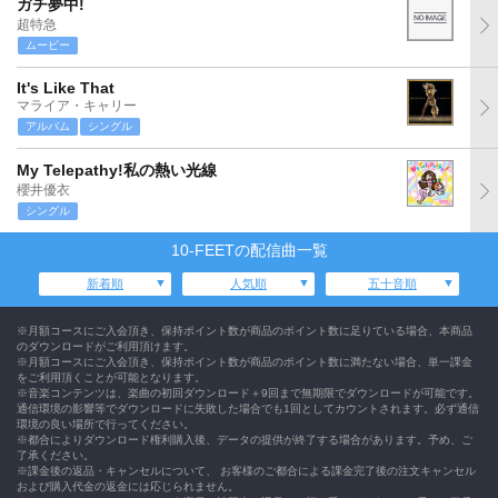
ガチ夢中!
超特急
ムービー
It's Like That
マライア・キャリー
アルバム
シングル
My Telepathy!私の熱い光線
櫻井優衣
シングル
10-FEETの配信曲一覧
新着順
人気順
五十音順
※月額コースにご入会頂き、保持ポイント数が商品のポイント数に足りている場合、本商品
のダウンロードがご利用頂けます。
※月額コースにご入会頂き、保持ポイント数が商品のポイント数に満たない場合、単一課金
をご利用頂くことが可能となります。
※音楽コンテンツは、楽曲の初回ダウンロード＋9回まで無期限でダウンロードが可能です。
通信環境の影響等でダウンロードに失敗した場合でも1回としてカウントされます。必ず通信
環境の良い場所で行ってください。
※都合によりダウンロード権利購入後、データの提供が終了する場合があります。予め、ご
了承ください。
※課金後の返品・キャンセルについて、 お客様のご都合による課金完了後の注文キャンセル
および購入代金の返金には応じられません。