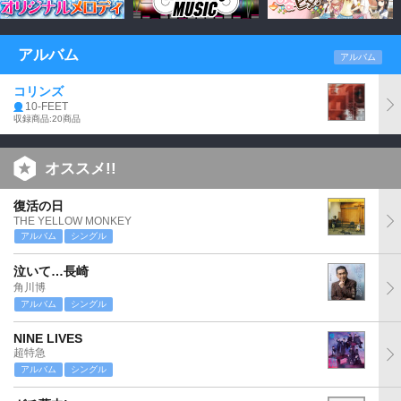
アルバム
アルバム
コリンズ
10-FEET
収録商品:20商品
オススメ!!
復活の日
THE YELLOW MONKEY
アルバム
シングル
泣いて…長崎
角川博
アルバム
シングル
NINE LIVES
超特急
アルバム
シングル