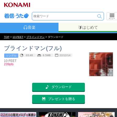
メニュー
音楽
はじめて
TOP
>
10-FEET
>
ブラインドマン
> ダウンロード
ブラインドマン(フル)
03:48
6.5MB
22/12/14
シングル
10-FEET
239pts
ダウンロード
プレゼントを贈る