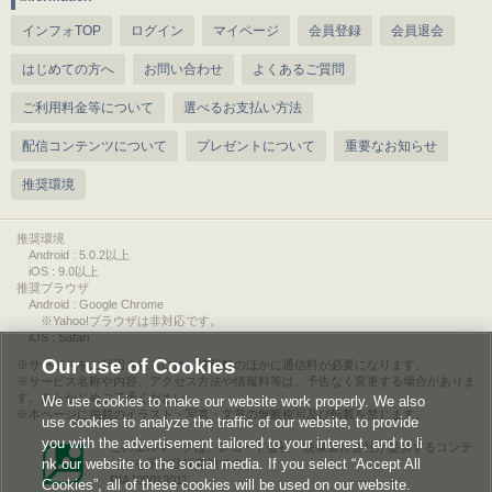
インフォTOP
ログイン
マイページ
会員登録
会員退会
はじめての方へ
お問い合わせ
よくあるご質問
ご利用料金等について
選べるお支払い方法
配信コンテンツについて
プレゼントについて
重要なお知らせ
推奨環境
推奨環境
Android : 5.0.2以上
iOS : 9.0以上
推奨ブラウザ
Android : Google Chrome
※Yahoo!ブラウザは非対応です。
iOS : Safari
Our use of Cookies
サービスをご利用されるには、情報料のほかに通信料が必要になります。
サービス名称や内容、アクセス方法や情報料等は、予告なく変更する場合がありま
す。あらかじめご了承ください。
We use cookies to make our website work properly. We also
本ページに掲載のイラスト・写真・文章の無断複写及び転載を禁じます。
use cookies to analyze the traffic of our website, to provide
you with the advertisement tailored to your interest, and to li
このエルマークは、レコード会社・映像製作会社が提供するコンテ
nk our website to the social media. If you select “Accept All
ンツを示す登録商標です。
RIAJ00013011
Cookies”, all of these cookies will be used on our website.