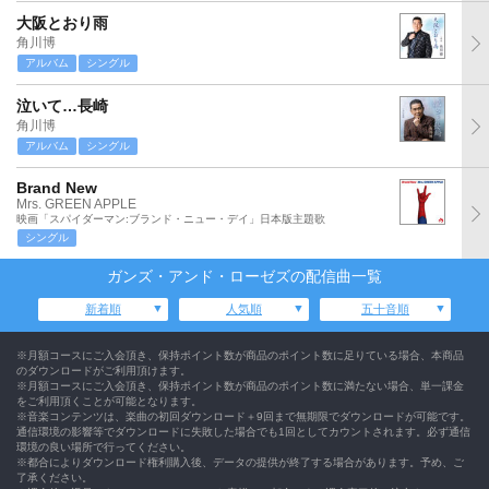
大阪とおり雨
角川博
アルバム
シングル
泣いて…長崎
角川博
アルバム
シングル
Brand New
Mrs. GREEN APPLE
映画「スパイダーマン:ブランド・ニュー・デイ」日本版主題歌
シングル
ガンズ・アンド・ローゼズの配信曲一覧
新着順
人気順
五十音順
※月額コースにご入会頂き、保持ポイント数が商品のポイント数に足りている場合、本商品
のダウンロードがご利用頂けます。
※月額コースにご入会頂き、保持ポイント数が商品のポイント数に満たない場合、単一課金
をご利用頂くことが可能となります。
※音楽コンテンツは、楽曲の初回ダウンロード＋9回まで無期限でダウンロードが可能です。
通信環境の影響等でダウンロードに失敗した場合でも1回としてカウントされます。必ず通信
環境の良い場所で行ってください。
※都合によりダウンロード権利購入後、データの提供が終了する場合があります。予め、ご
了承ください。