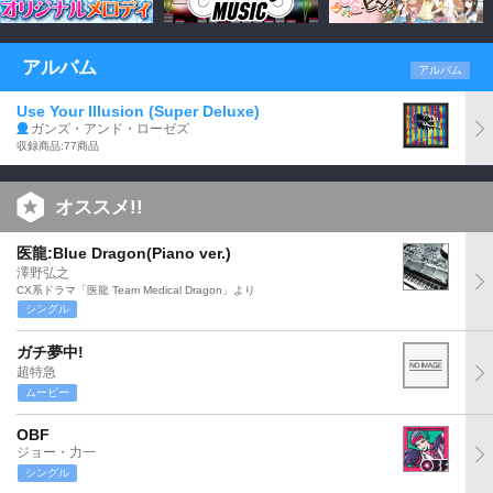
アルバム
アルバム
Use Your Illusion (Super Deluxe)
ガンズ・アンド・ローゼズ
収録商品:77商品
オススメ!!
医龍:Blue Dragon(Piano ver.)
澤野弘之
CX系ドラマ「医龍 Team Medical Dragon」より
シングル
ガチ夢中!
超特急
ムービー
OBF
ジョー・力一
シングル