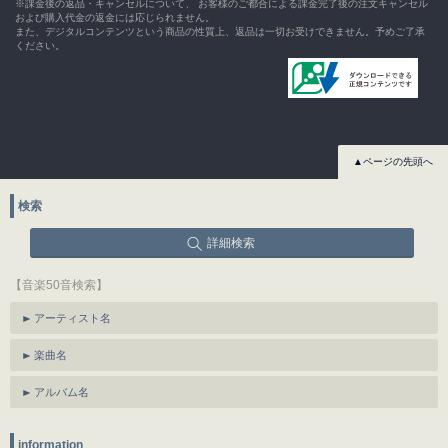
※課金後の返品・キャンセルについて、 お客様のご都合による課金完了後の注文キャンセル
および購入代金の返金には応じられません。
また、デジタルコンテンツという商品の性質上、返品は一切お受けできません。予めご了承
ください。
▲ページの先頭へ
検索
詳細検索
【音楽50音検索】
アーティスト名
楽曲名
アルバム名
information