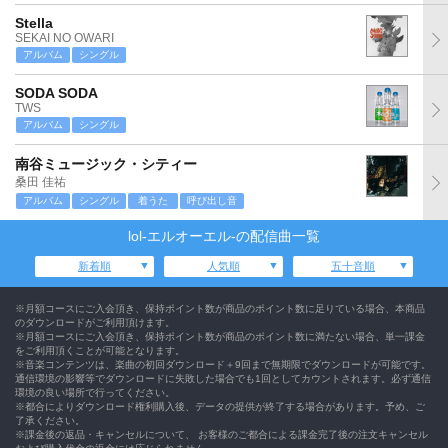
Stella
SEKAI NO OWARI
アルバム
シングル
SODA SODA
TWS
アルバム
シングル
南谷ミュージック・シティー
桑田 佳祐
アルバム
シングル
着うた
呼び出し音
lol-エルオーエル-の配信曲一覧
新着順
人気順
五十音順
※月額コースにご入会頂き、保持ポイント数が商品のポイント数に足りている場合、本商品
のダウンロードがご利用頂けます。
※月額コースにご入会頂き、保持ポイント数が商品のポイント数に満たない場合、単一課金
をご利用頂くことが可能となります。
※音楽コンテンツは、楽曲の初回ダウンロード＋9回まで無期限でダウンロードが可能です。
通信環境の影響等でダウンロードに失敗した場合でも1回としてカウントされます。必ず通信
環境の良い場所で行ってください。
※都合によりダウンロード権利購入後、データの提供が終了する場合があります。予め、ご
了承ください。
※課金後の返品・キャンセルについて、 お客様のご都合による課金完了後の注文キャンセル