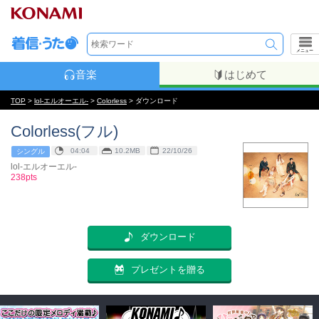
メニュー
音楽
はじめて
TOP
>
lol-エルオーエル-
>
Colorless
> ダウンロード
Colorless(フル)
04:04
10.2MB
22/10/26
シングル
lol-エルオーエル-
238pts
ダウンロード
プレゼントを贈る