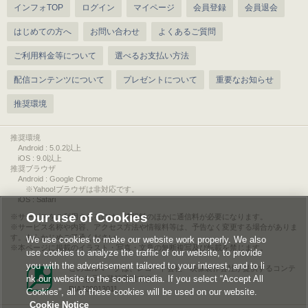
インフォTOP
ログイン
マイページ
会員登録
会員退会
はじめての方へ
お問い合わせ
よくあるご質問
ご利用料金等について
選べるお支払い方法
配信コンテンツについて
プレゼントについて
重要なお知らせ
推奨環境
推奨環境
Android : 5.0.2以上
iOS : 9.0以上
推奨ブラウザ
Android : Google Chrome
※Yahoo!ブラウザは非対応です。
iOS : Safari
Our use of Cookies
サービスをご利用されるには、情報料のほかに通信料が必要になります。
サービス名称や内容、アクセス方法や情報料等は、予告なく変更する場合がありま
す。あらかじめご了承ください。
We use cookies to make our website work properly. We also
本ページに掲載のイラスト・写真・文章の無断複写及び転載を禁じます。
use cookies to analyze the traffic of our website, to provide
you with the advertisement tailored to your interest, and to li
このエルマークは、レコード会社・映像製作会社が提供するコンテ
nk our website to the social media. If you select “Accept All
ンツを示す登録商標です。
RIAJ00013011
Cookies”, all of these cookies will be used on our website.
Cookie Notice