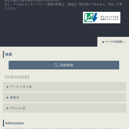
および購入代金の返金には応じられません。
また、デジタルコンテンツという商品の性質上、返品は一切お受けできません。予めご了承
ください。
▲ページの先頭へ
検索
詳細検索
【音楽50音検索】
アーティスト名
楽曲名
アルバム名
information