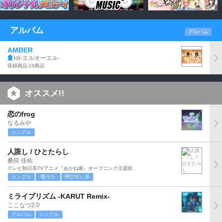
アルバム
アルバム
AMBER
lol-エルオーエル-
収録商品:10商品
オススメ!!
恋のfrog
なるみや
シングル
人誑し / ひとたらし
桑田 佳祐
テレビ朝日系TVアニメ『あかね噺』オープニング主題歌
シングル
着うた
呼び出し音
ミライプリズム -KARUT Remix-
ここなつ2.0
アルバム
シングル