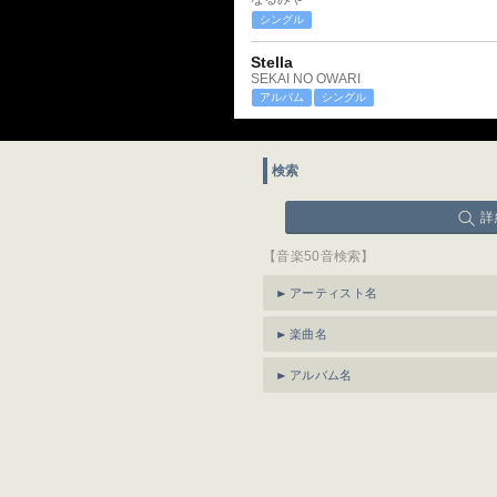
シングル
Stella
SEKAI NO OWARI
アルバム
シングル
検索
詳
【音楽50音検索】
アーティスト名
楽曲名
アルバム名