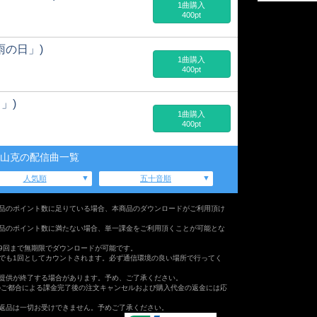
1曲購入
400pt
「雨の日」)
1曲購入
400pt
」)
1曲購入
400pt
山克の配信曲一覧
人気順
五十音順
品のポイント数に足りている場合、本商品のダウンロードがご利用頂け
品のポイント数に満たない場合、単一課金をご利用頂くことが可能とな
9回まで無期限でダウンロードが可能です。
でも1回としてカウントされます。必ず通信環境の良い場所で行ってく
提供が終了する場合があります。予め、ご了承ください。
のご都合による課金完了後の注文キャンセルおよび購入代金の返金には応
返品は一切お受けできません。予めご了承ください。