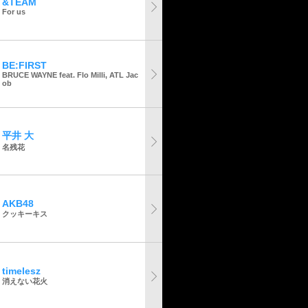
&TEAM
For us
BE:FIRST
BRUCE WAYNE feat. Flo Milli, ATL Jac
ob
平井 大
名残花
AKB48
クッキーキス
timelesz
消えない花火