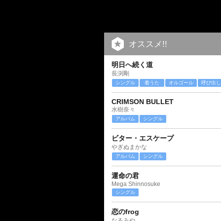
オススメ!!
明日へ続く道
長渕剛
シングル
着うた
オルゴール
呼び出し
CRIMSON BULLET
水樹奈々
アルバム
シングル
ビター・エスケープ
やぎぬまかな
アルバム
シングル
運命の君
Mega Shinnosuke
シングル
恋のfrog
なるみや