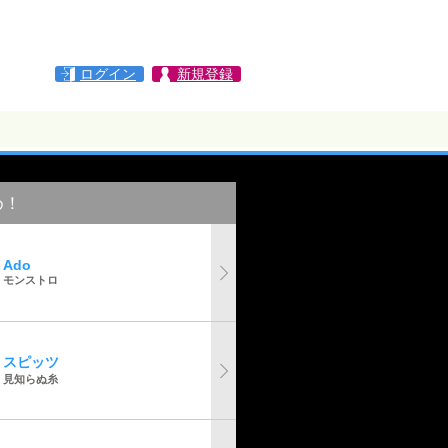
ログイン
新規登録
め！
Ado
モンストロ
スピッツ
見知らぬ糸