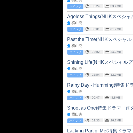
横山克
03:24
33.9MB
ハイレゾ
Ageless Things(NHKス
横山克
03:01
31.2MB
ハイレゾ
Past the Time(NHKスペ
横山克
02:02
24.3MB
ハイレゾ
Shining Life(NHKスペシ
横山克
02:54
32.0MB
ハイレゾ
Rainy Day - Humming(特
横山克
00:47
3.8MB
ハイレゾ
Shoot as One(特集ドラマ「雨
横山克
02:33
26.7MB
ハイレゾ
Lacking Part of Me(特集ド