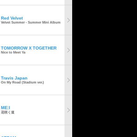
Red Velvet
Velvet Summer - Summer Mini Album
TOMORROW X TOGETHER
Nice to Meet Ya
Travis Japan
On My Road (Stadium ver.)
ME:I
花咲く道