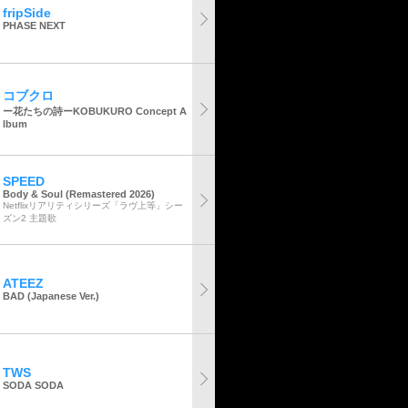
fripSide
PHASE NEXT
コブクロ
ー花たちの詩ーKOBUKURO Concept A
lbum
SPEED
Body & Soul (Remastered 2026)
Netflixリアリティシリーズ「ラヴ上等」シー
ズン2 主題歌
ATEEZ
BAD (Japanese Ver.)
TWS
SODA SODA