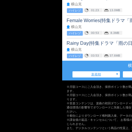
横山克
01:23
13.0MB
ハイレゾ
Female Worries(特集ドラマ
横山克
00:53
8.3MB
ハイレゾ
Rainy Day(特集ドラマ「雨の日
横山克
03:53
37.6MB
ハイレゾ
横
新着順
※月額コースにご入会頂き、保持ポイント数が商
ます。
※月額コースにご入会頂き、保持ポイント数が商
ります。
※音楽コンテンツは、楽曲の初回ダウンロード＋
通信環境の影響等でダウンロードに失敗した場合
ださい。
※都合によりダウンロード権利購入後、データの
※課金後の返品・キャンセルについて、 お客様
じられません。
また、デジタルコンテンツという商品の性質上、