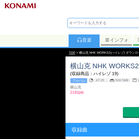
音楽
インフォ
TOP
> 横山克 NHK WORKS2(ハイレゾ) ダウン
横山克 NHK WORKS
(収録商品：ハイレゾ 19)
47:25
509.5MB
アルバム
横山克
2182pts
収録曲