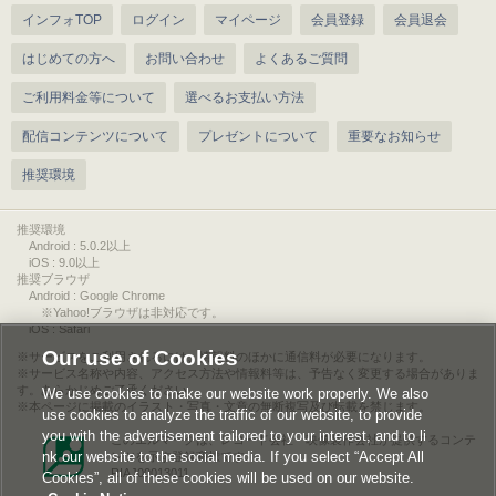
インフォTOP
ログイン
マイページ
会員登録
会員退会
はじめての方へ
お問い合わせ
よくあるご質問
ご利用料金等について
選べるお支払い方法
配信コンテンツについて
プレゼントについて
重要なお知らせ
推奨環境
推奨環境
Android : 5.0.2以上
iOS : 9.0以上
推奨ブラウザ
Android : Google Chrome
※Yahoo!ブラウザは非対応です。
iOS : Safari
Our use of Cookies
サービスをご利用されるには、情報料のほかに通信料が必要になります。
サービス名称や内容、アクセス方法や情報料等は、予告なく変更する場合がありま
す。あらかじめご了承ください。
We use cookies to make our website work properly. We also
本ページに掲載のイラスト・写真・文章の無断複写及び転載を禁じます。
use cookies to analyze the traffic of our website, to provide
you with the advertisement tailored to your interest, and to li
このエルマークは、レコード会社・映像製作会社が提供するコンテ
nk our website to the social media. If you select “Accept All
ンツを示す登録商標です。
RIAJ00013011
Cookies”, all of these cookies will be used on our website.