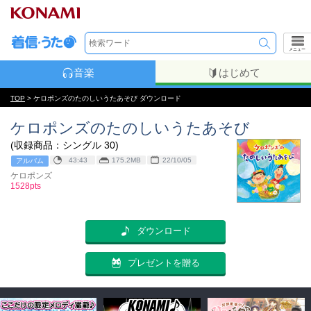
メニュー
音楽
はじめて
TOP
> ケロポンズのたのしいうたあそび ダウンロード
ケロポンズのたのしいうたあそび
(収録商品：シングル 30)
43:43
175.2MB
22/10/05
アルバム
ケロポンズ
1528pts
ダウンロード
プレゼントを贈る