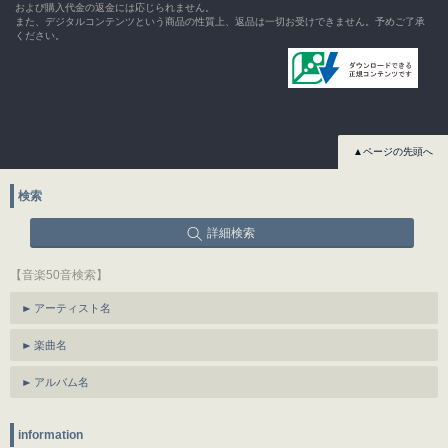
および購入代金の返金には応じられません。
また、デジタルコンテンツという商品の性質上、返品は一切お受けできません。予めご了承
ください。
▲ページの先頭へ
検索
詳細検索
【音楽50音検索】
アーティスト名
楽曲名
アルバム名
information