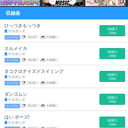
収録曲
ひっつきもっつき
1曲購入
ケロポンズ
238pt
01:10
5.2MB
シングル
スルメイカ
1曲購入
ケロポンズ
238pt
00:56
4.6MB
シングル
タコクロナイズドスイミング
1曲購入
ケロポンズ
238pt
01:51
6.8MB
シングル
ダンゴムシ
1曲購入
ケロポンズ
238pt
01:02
4.8MB
シングル
はい ポーズ!
1曲購入
ケロポンズ
238pt