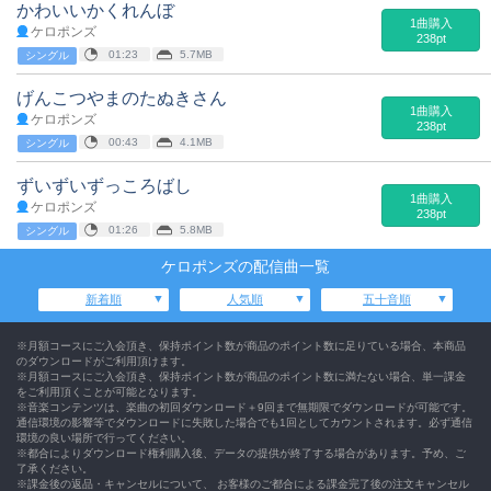
かわいいかくれんぼ
1曲購入
ケロポンズ
238pt
01:23
5.7MB
シングル
げんこつやまのたぬきさん
1曲購入
ケロポンズ
238pt
00:43
4.1MB
シングル
ずいずいずっころばし
1曲購入
ケロポンズ
238pt
01:26
5.8MB
シングル
ケロポンズの配信曲一覧
新着順
人気順
五十音順
※月額コースにご入会頂き、保持ポイント数が商品のポイント数に足りている場合、本商品
のダウンロードがご利用頂けます。
※月額コースにご入会頂き、保持ポイント数が商品のポイント数に満たない場合、単一課金
をご利用頂くことが可能となります。
※音楽コンテンツは、楽曲の初回ダウンロード＋9回まで無期限でダウンロードが可能です。
通信環境の影響等でダウンロードに失敗した場合でも1回としてカウントされます。必ず通信
環境の良い場所で行ってください。
※都合によりダウンロード権利購入後、データの提供が終了する場合があります。予め、ご
了承ください。
※課金後の返品・キャンセルについて、 お客様のご都合による課金完了後の注文キャンセル