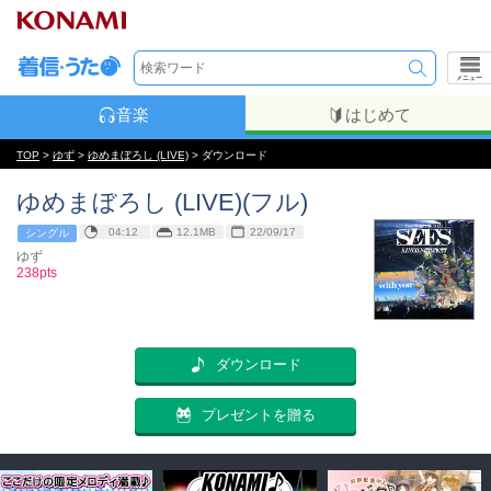
メニュー
音楽
はじめて
TOP
>
ゆず
>
ゆめまぼろし (LIVE)
> ダウンロード
ゆめまぼろし (LIVE)(フル)
04:12
12.1MB
22/09/17
シングル
ゆず
238pts
ダウンロード
プレゼントを贈る