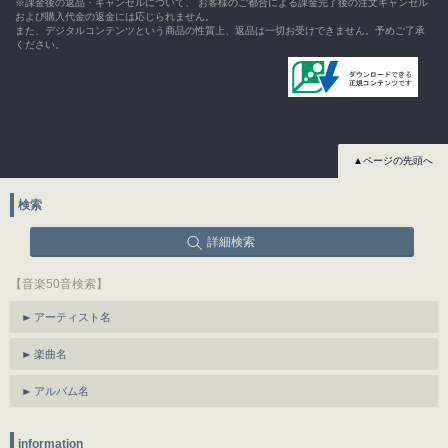
※課金後の返品・キャンセルについて、 お客様のご都合による課金完了後の注文キャンセル
および購入代金の返金には応じられません。
また、デジタルコンテンツという商品の性質上、返品は一切お受けできません。予めご了承
ください。
▲ページの先頭へ
検索
詳細検索
【音楽50音検索】
アーティスト名
楽曲名
アルバム名
information