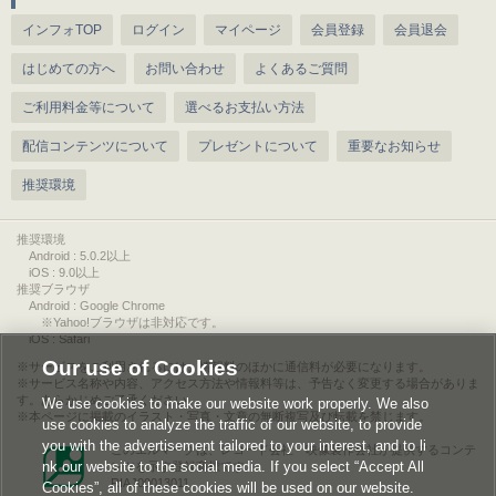
インフォTOP
ログイン
マイページ
会員登録
会員退会
はじめての方へ
お問い合わせ
よくあるご質問
ご利用料金等について
選べるお支払い方法
配信コンテンツについて
プレゼントについて
重要なお知らせ
推奨環境
推奨環境
Android : 5.0.2以上
iOS : 9.0以上
推奨ブラウザ
Android : Google Chrome
※Yahoo!ブラウザは非対応です。
iOS : Safari
Our use of Cookies
サービスをご利用されるには、情報料のほかに通信料が必要になります。
サービス名称や内容、アクセス方法や情報料等は、予告なく変更する場合がありま
す。あらかじめご了承ください。
We use cookies to make our website work properly. We also
本ページに掲載のイラスト・写真・文章の無断複写及び転載を禁じます。
use cookies to analyze the traffic of our website, to provide
you with the advertisement tailored to your interest, and to li
このエルマークは、レコード会社・映像製作会社が提供するコンテ
nk our website to the social media. If you select “Accept All
ンツを示す登録商標です。
RIAJ00013011
Cookies”, all of these cookies will be used on our website.