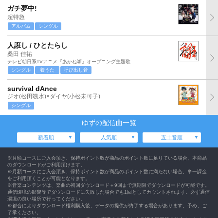
ガチ夢中!
超特急
アルバム
シングル
人誑し / ひとたらし
桑田 佳祐
テレビ朝日系TVアニメ『あかね噺』オープニング主題歌
シングル
着うた
呼び出し音
survival dAnce
ジオ(松田颯水)×ダイヤ(小松未可子)
シングル
ゆずの配信曲一覧
新着順
人気順
五十音順
※月額コースにご入会頂き、保持ポイント数が商品のポイント数に足りている場合、本商品
のダウンロードがご利用頂けます。
※月額コースにご入会頂き、保持ポイント数が商品のポイント数に満たない場合、単一課金
をご利用頂くことが可能となります。
※音楽コンテンツは、楽曲の初回ダウンロード＋9回まで無期限でダウンロードが可能です。
通信環境の影響等でダウンロードに失敗した場合でも1回としてカウントされます。必ず通信
環境の良い場所で行ってください。
※都合によりダウンロード権利購入後、データの提供が終了する場合があります。予め、ご
了承ください。