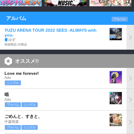
アルバム
アルバム
YUZU ARENA TOUR 2022 SEES -ALWAYS with
you-
ゆず
収録商品:20商品
オススメ!!
Love me forever!
Ado
シングル
唱
Ado
アルバム
シングル
ごめんと、すきと、
中森明菜
アルバム
シングル