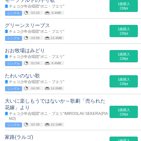
モーツァルトの子守歌
1曲購入
チェコ少年合唱団"ボニ・プエリ"
238pt
02:20
9.4MB
シングル
グリーンスリーブス
1曲購入
チェコ少年合唱団"ボニ・プエリ"
238pt
03:58
13.3MB
シングル
おお牧場はみどり
1曲購入
チェコ少年合唱団"ボニ・プエリ"
238pt
01:04
6.4MB
シングル
たわいのない歌
1曲購入
チェコ少年合唱団"ボニ・プエリ"
238pt
04:30
14.6MB
シングル
大いに楽しもうではないか～歌劇「売られた
花嫁」より
1曲購入
チェコ少年合唱団"ボニ・プエリ"/MIROSLAV SEKERA(PIA
238pt
NO)
02:38
10.1MB
シングル
家路(ラルゴ)
1曲購入