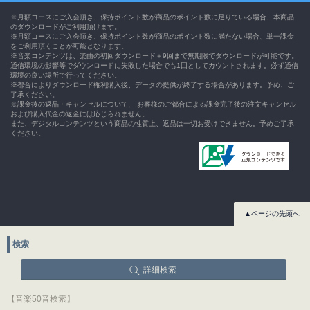
※月額コースにご入会頂き、保持ポイント数が商品のポイント数に足りている場合、本商品
のダウンロードがご利用頂けます。
※月額コースにご入会頂き、保持ポイント数が商品のポイント数に満たない場合、単一課金
をご利用頂くことが可能となります。
※音楽コンテンツは、楽曲の初回ダウンロード＋9回まで無期限でダウンロードが可能です。
通信環境の影響等でダウンロードに失敗した場合でも1回としてカウントされます。必ず通信
環境の良い場所で行ってください。
※都合によりダウンロード権利購入後、データの提供が終了する場合があります。予め、ご
了承ください。
※課金後の返品・キャンセルについて、 お客様のご都合による課金完了後の注文キャンセル
および購入代金の返金には応じられません。
また、デジタルコンテンツという商品の性質上、返品は一切お受けできません。予めご了承
ください。
▲ページの先頭へ
検索
詳細検索
【音楽50音検索】