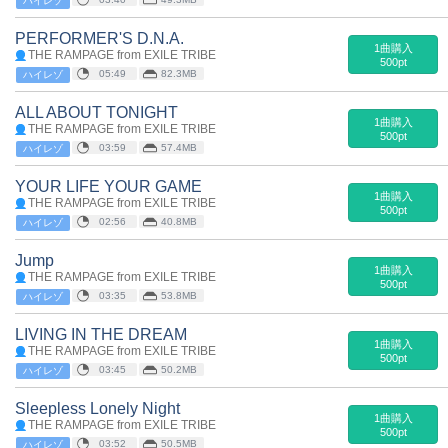
ハイレゾ
PERFORMER'S D.N.A.
1曲購入
THE RAMPAGE from EXILE TRIBE
500pt
05:49
82.3MB
ハイレゾ
ALL ABOUT TONIGHT
1曲購入
THE RAMPAGE from EXILE TRIBE
500pt
03:59
57.4MB
ハイレゾ
YOUR LIFE YOUR GAME
1曲購入
THE RAMPAGE from EXILE TRIBE
500pt
02:56
40.8MB
ハイレゾ
Jump
1曲購入
THE RAMPAGE from EXILE TRIBE
500pt
03:35
53.8MB
ハイレゾ
LIVING IN THE DREAM
1曲購入
THE RAMPAGE from EXILE TRIBE
500pt
03:45
50.2MB
ハイレゾ
Sleepless Lonely Night
1曲購入
THE RAMPAGE from EXILE TRIBE
500pt
03:52
50.5MB
ハイレゾ