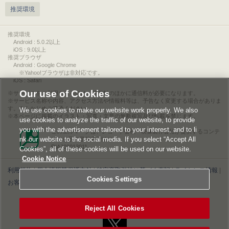
推奨環境
推奨環境
Android : 5.0.2以上
iOS : 9.0以上
推奨ブラウザ
Android : Google Chrome
※Yahoo!ブラウザは非対応です。
iOS : Safari
Our use of Cookies
サービスをご利用されるには、情報料のほかに通信料が必要になります。
サービス名称や内容、アクセス方法や情報料等は、予告なく変更する場合がありま
す。あらかじめご了承ください。
We use cookies to make our website work properly. We also
本ページに掲載のイラスト・写真・文章の無断複写及び転載を禁じます。
use cookies to analyze the traffic of our website, to provide
you with the advertisement tailored to your interest, and to li
このエルマークは、レコード会社・映像製作会社が提供するコンテ
nk our website to the social media. If you select “Accept All
ンツを示す登録商標です。
RIAJ00013011
Cookies”, all of these cookies will be used on our website.
Cookie Notice
利用規約
|
個人情報等保護方針
|
特定商取引法に基づく表記
|
ライセンス情報
|
Cookies Settings
お客様情報の外部送信について
|
Cookies Settings
©2026 Konami Digital Entertainment
Reject All Cookies