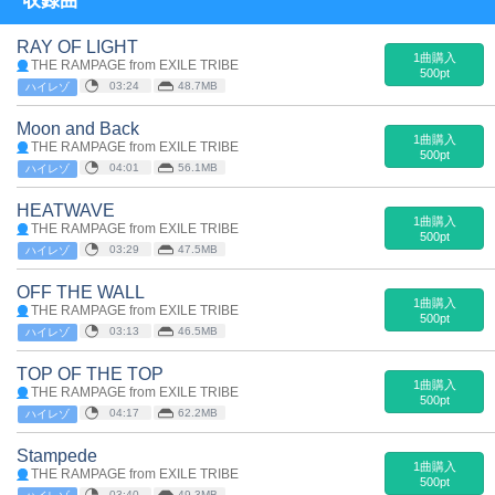
収録曲
RAY OF LIGHT
1曲購入
THE RAMPAGE from EXILE TRIBE
500pt
03:24
48.7MB
ハイレゾ
Moon and Back
1曲購入
THE RAMPAGE from EXILE TRIBE
500pt
04:01
56.1MB
ハイレゾ
HEATWAVE
1曲購入
THE RAMPAGE from EXILE TRIBE
500pt
03:29
47.5MB
ハイレゾ
OFF THE WALL
1曲購入
THE RAMPAGE from EXILE TRIBE
500pt
03:13
46.5MB
ハイレゾ
TOP OF THE TOP
1曲購入
THE RAMPAGE from EXILE TRIBE
500pt
04:17
62.2MB
ハイレゾ
Stampede
1曲購入
THE RAMPAGE from EXILE TRIBE
500pt
03:40
49.3MB