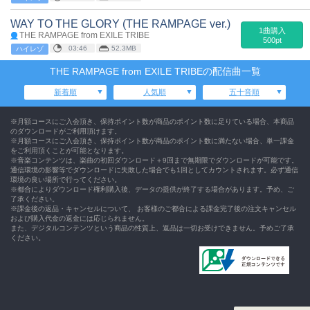
WAY TO THE GLORY (THE RAMPAGE ver.)
1曲購入
THE RAMPAGE from EXILE TRIBE
500pt
03:46
52.3MB
ハイレゾ
THE RAMPAGE from EXILE TRIBEの配信曲一覧
新着順
人気順
五十音順
※月額コースにご入会頂き、保持ポイント数が商品のポイント数に足りている場合、本商品
のダウンロードがご利用頂けます。
※月額コースにご入会頂き、保持ポイント数が商品のポイント数に満たない場合、単一課金
をご利用頂くことが可能となります。
※音楽コンテンツは、楽曲の初回ダウンロード＋9回まで無期限でダウンロードが可能です。
通信環境の影響等でダウンロードに失敗した場合でも1回としてカウントされます。必ず通信
環境の良い場所で行ってください。
※都合によりダウンロード権利購入後、データの提供が終了する場合があります。予め、ご
了承ください。
※課金後の返品・キャンセルについて、 お客様のご都合による課金完了後の注文キャンセル
および購入代金の返金には応じられません。
また、デジタルコンテンツという商品の性質上、返品は一切お受けできません。予めご了承
ください。