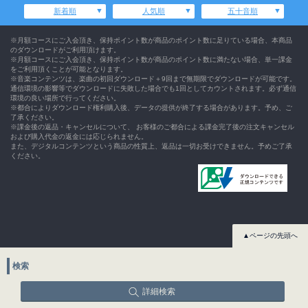
新着順
人気順
五十音順
※月額コースにご入会頂き、保持ポイント数が商品のポイント数に足りている場合、本商品
のダウンロードがご利用頂けます。
※月額コースにご入会頂き、保持ポイント数が商品のポイント数に満たない場合、単一課金
をご利用頂くことが可能となります。
※音楽コンテンツは、楽曲の初回ダウンロード＋9回まで無期限でダウンロードが可能です。
通信環境の影響等でダウンロードに失敗した場合でも1回としてカウントされます。必ず通信
環境の良い場所で行ってください。
※都合によりダウンロード権利購入後、データの提供が終了する場合があります。予め、ご
了承ください。
※課金後の返品・キャンセルについて、 お客様のご都合による課金完了後の注文キャンセル
および購入代金の返金には応じられません。
また、デジタルコンテンツという商品の性質上、返品は一切お受けできません。予めご了承
ください。
▲ページの先頭へ
検索
詳細検索