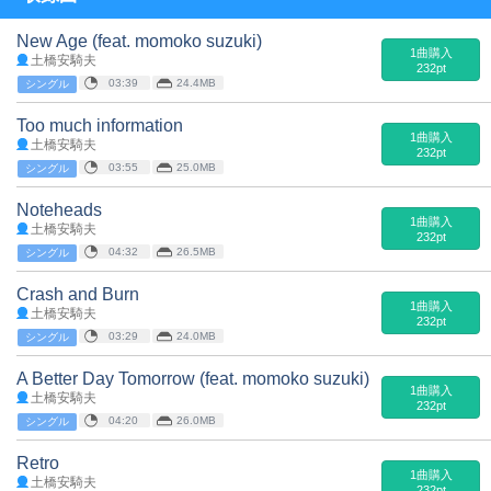
New Age (feat. momoko suzuki)
1曲購入
土橋安騎夫
232pt
03:39
24.4MB
シングル
Too much information
1曲購入
土橋安騎夫
232pt
03:55
25.0MB
シングル
Noteheads
1曲購入
土橋安騎夫
232pt
04:32
26.5MB
シングル
Crash and Burn
1曲購入
土橋安騎夫
232pt
03:29
24.0MB
シングル
A Better Day Tomorrow (feat. momoko suzuki)
1曲購入
土橋安騎夫
232pt
04:20
26.0MB
シングル
Retro
1曲購入
土橋安騎夫
232pt