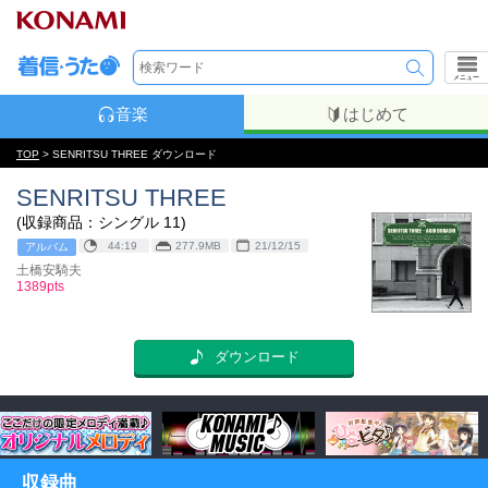
メニュー
音楽
はじめて
TOP
> SENRITSU THREE ダウンロード
SENRITSU THREE
(収録商品：シングル 11)
44:19
277.9MB
21/12/15
アルバム
土橋安騎夫
1389pts
ダウンロード
収録曲