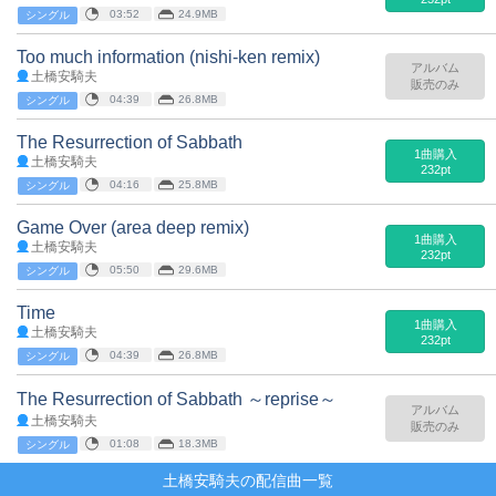
03:52
24.9MB
シングル
Too much information (nishi-ken remix)
アルバム
土橋安騎夫
販売のみ
04:39
26.8MB
シングル
The Resurrection of Sabbath
1曲購入
土橋安騎夫
232pt
04:16
25.8MB
シングル
Game Over (area deep remix)
1曲購入
土橋安騎夫
232pt
05:50
29.6MB
シングル
Time
1曲購入
土橋安騎夫
232pt
04:39
26.8MB
シングル
The Resurrection of Sabbath ～reprise～
アルバム
土橋安騎夫
販売のみ
01:08
18.3MB
シングル
土橋安騎夫の配信曲一覧