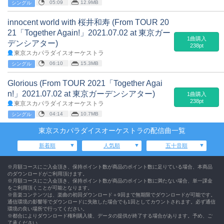
05:09
12.9MB
シングル
innocent world with 桜井和寿 (From TOUR 20
21「Together Again!」2021.07.02 at 東京ガー
1曲購入
デンシアター)
238pt
東京スカパラダイスオーケストラ
06:10
15.3MB
シングル
Glorious (From TOUR 2021「Together Agai
n!」2021.07.02 at 東京ガーデンシアター)
1曲購入
238pt
東京スカパラダイスオーケストラ
04:14
10.7MB
シングル
東京スカパラダイスオーケストラの配信曲一覧
新着順
人気順
五十音順
※月額コースにご入会頂き、保持ポイント数が商品のポイント数に足りている場合、本商品
のダウンロードがご利用頂けます。
※月額コースにご入会頂き、保持ポイント数が商品のポイント数に満たない場合、単一課金
をご利用頂くことが可能となります。
※音楽コンテンツは、楽曲の初回ダウンロード＋9回まで無期限でダウンロードが可能です。
通信環境の影響等でダウンロードに失敗した場合でも1回としてカウントされます。必ず通信
環境の良い場所で行ってください。
※都合によりダウンロード権利購入後、データの提供が終了する場合があります。予め、ご
了承ください。