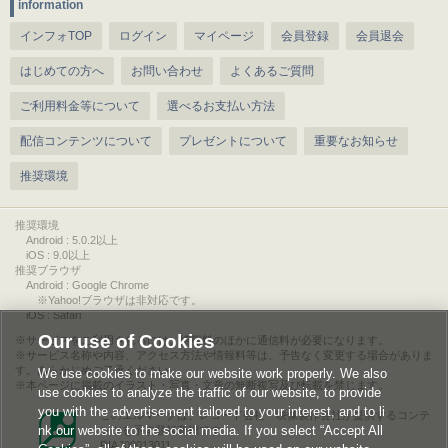
information
インフォTOP
ログイン
マイページ
会員登録
会員退会
はじめての方へ
お問い合わせ
よくあるご質問
ご利用料金等について
選べるお支払い方法
配信コンテンツについて
プレゼントについて
重要なお知らせ
推奨環境
推奨環境
Android : 5.0.2以上
iOS : 9.0以上
推奨ブラウザ
Android : Google Chrome
※Yahoo!ブラウザは非対応です。
iOS : Safari
Our use of Cookies
サービスをご利用されるには、情報料のほかに通信料が必要になります。
サービス名称や内容、アクセス方法や情報料等は、予告なく変更する場合がありま
す。あらかじめご了承ください。
We use cookies to make our website work properly. We also
本ページに掲載のイラスト・写真・文章の無断複写及び転載を禁じます。
use cookies to analyze the traffic of our website, to provide
you with the advertisement tailored to your interest, and to li
このエルマークは、レコード会社・映像製作会社が提供するコンテ
nk our website to the social media. If you select “Accept All
ンツを示す登録商標です。
RIAJ00013011