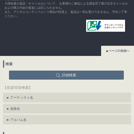
※課金後の返品・キャンセルについて、 お客様のご都合による課金完了後の注文キャンセル
および購入代金の返金には応じられません。
また、デジタルコンテンツという商品の性質上、返品は一切お受けできません。予めご了承
ください。
▲ページの先頭へ
検索
詳細検索
【音楽50音検索】
アーティスト名
楽曲名
アルバム名