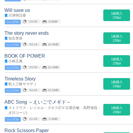
Will save us
1曲購入
川津明日香
238pt
03:50
9.9MB
シングル
The story never ends
1曲購入
知念里奈
238pt
04:16
10.9MB
シングル
BOOK OF POWER
1曲購入
小林正典
238pt
03:59
10.3MB
シングル
Timeless Story
1曲購入
歌人三昧サマディ
238pt
04:43
12.0MB
シングル
ABC Song ～えいごでメギド～
ストリウス・レジエル・ズオス(CV:古屋呂敏・高野海琉・
1曲購入
238pt
才川コージ)
01:09
3.4MB
シングル
Rock Scissors Paper