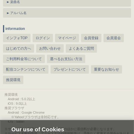
楽曲名
アルバム名
information
インフォTOP
ログイン
マイページ
会員登録
会員退会
はじめての方へ
お問い合わせ
よくあるご質問
ご利用料金等について
選べるお支払い方法
配信コンテンツについて
プレゼントについて
重要なお知らせ
推奨環境
推奨環境
Android : 5.0.2以上
iOS : 9.0以上
推奨ブラウザ
Android : Google Chrome
※Yahoo!ブラウザは非対応です。
iOS : Safari
Our use of Cookies
サービスをご利用されるには、情報料のほかに通信料が必要になります。
サービス名称や内容、アクセス方法や情報料等は、予告なく変更する場合がありま