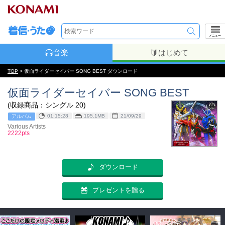
メニュー
音楽
はじめて
TOP
> 仮面ライダーセイバー SONG BEST ダウンロード
仮面ライダーセイバー SONG BEST
(収録商品：シングル 20)
01:15:28
195.1MB
21/09/29
アルバム
Various Artists
2222pts
ダウンロード
プレゼントを贈る