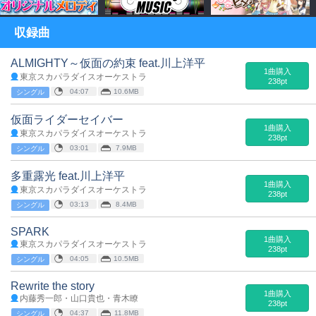
収録曲
ALMIGHTY～仮面の約束 feat.川上洋平
1曲購入
東京スカパラダイスオーケストラ
238pt
04:07
10.6MB
シングル
仮面ライダーセイバー
1曲購入
東京スカパラダイスオーケストラ
238pt
03:01
7.9MB
シングル
多重露光 feat.川上洋平
1曲購入
東京スカパラダイスオーケストラ
238pt
03:13
8.4MB
シングル
SPARK
1曲購入
東京スカパラダイスオーケストラ
238pt
04:05
10.5MB
シングル
Rewrite the story
1曲購入
内藤秀一郎・山口貴也・青木瞭
238pt
04:37
11.8MB
シングル