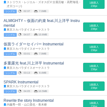
ストリウス・レジエル・ズオス(CV:古屋呂敏・高野海琉・
1曲購入
才川コージ)
238pt
02:37
7.0MB
シングル
ALMIGHTY～仮面の約束 feat.川上洋平 Instru
mental
1曲購入
238pt
東京スカパラダイスオーケストラ
04:07
10.6MB
シングル
仮面ライダーセイバー Instrumental
1曲購入
東京スカパラダイスオーケストラ
238pt
03:01
7.9MB
シングル
多重露光 feat.川上洋平 Instrumental
1曲購入
東京スカパラダイスオーケストラ
238pt
03:13
8.4MB
シングル
SPARK Instrumental
1曲購入
東京スカパラダイスオーケストラ
238pt
04:05
10.5MB
シングル
Rewrite the story Instrumental
1曲購入
内藤秀一郎・山口貴也・青木瞭
238pt