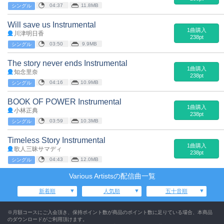
04:37
11.8MB
シングル
Will save us Instrumental
1曲購入
川津明日香
238pt
03:50
9.9MB
シングル
The story never ends Instrumental
1曲購入
知念里奈
238pt
04:16
10.9MB
シングル
BOOK OF POWER Instrumental
1曲購入
小林正典
238pt
03:59
10.3MB
シングル
Timeless Story Instrumental
1曲購入
歌人三昧サマディ
238pt
04:43
12.0MB
シングル
Various Artistsの配信曲一覧
新着順
人気順
五十音順
※月額コースにご入会頂き、保持ポイント数が商品のポイント数に足りている場合、本商品
のダウンロードがご利用頂けます。