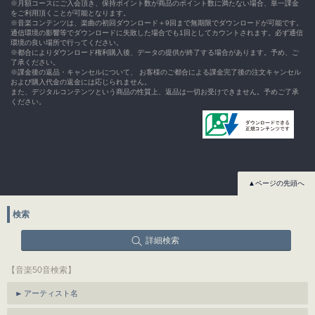
※月額コースにご入会頂き、保持ポイント数が商品のポイント数に満たない場合、単一課金
をご利用頂くことが可能となります。
※音楽コンテンツは、楽曲の初回ダウンロード＋9回まで無期限でダウンロードが可能です。
通信環境の影響等でダウンロードに失敗した場合でも1回としてカウントされます。必ず通信
環境の良い場所で行ってください。
※都合によりダウンロード権利購入後、データの提供が終了する場合があります。予め、ご
了承ください。
※課金後の返品・キャンセルについて、 お客様のご都合による課金完了後の注文キャンセル
および購入代金の返金には応じられません。
また、デジタルコンテンツという商品の性質上、返品は一切お受けできません。予めご了承
ください。
▲ページの先頭へ
検索
詳細検索
【音楽50音検索】
アーティスト名