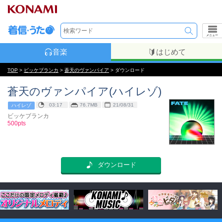
メニュー
音楽
はじめて
TOP
>
ビッケブランカ
>
蒼天のヴァンパイア
> ダウンロード
蒼天のヴァンパイア(ハイレゾ)
03:17
76.7MB
21/08/31
ハイレゾ
ビッケブランカ
500pts
ダウンロード