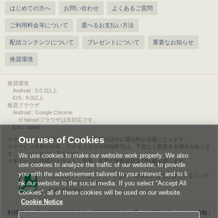
はじめての方へ
お問い合わせ
よくあるご質問
ご利用料金等について
選べるお支払い方法
配信コンテンツについて
プレゼントについて
重要なお知らせ
推奨環境
推奨環境
Android : 5.0.2以上
iOS : 9.0以上
推奨ブラウザ
Android : Google Chrome
※Yahoo!ブラウザは非対応です。
iOS : Safari
Our use of Cookies
サービスをご利用されるには、情報料のほかに通信料が必要になります。
サービス名称や内容、アクセス方法や情報料等は、予告なく変更する場合がありま
す。あらかじめご了承ください。
We use cookies to make our website work properly. We also
本ページに掲載のイラスト・写真・文章の無断複写及び転載を禁じます。
use cookies to analyze the traffic of our website, to provide
you with the advertisement tailored to your interest, and to li
このエルマークは、レコード会社・映像製作会社が提供するコンテ
nk our website to the social media. If you select “Accept All
ンツを示す登録商標です。
RIAJ00013011
Cookies”, all of these cookies will be used on our website.
Cookie Notice
利用規約
|
個人情報等保護方針
|
特定商取引法に基づく表記
|
ライセンス情報
|