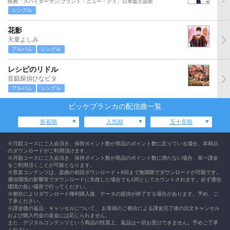
映画「スパイダーマン:ブランド・ニュー・デイ」日本版主題歌
シングル
花影
天童よしみ
アルバム
シングル
レシピのリドル
音戯探偵ひなビタ
アルバム
シングル
ビッケブランカの配信曲一覧
新着順
人気順
五十音順
※月額コースにご入会頂き、保持ポイント数が商品のポイント数に足りている場合、本商品
のダウンロードがご利用頂けます。
※月額コースにご入会頂き、保持ポイント数が商品のポイント数に満たない場合、単一課金
をご利用頂くことが可能となります。
※音楽コンテンツは、楽曲の初回ダウンロード＋9回まで無期限でダウンロードが可能です。
通信環境の影響等でダウンロードに失敗した場合でも1回としてカウントされます。必ず通信
環境の良い場所で行ってください。
※都合によりダウンロード権利購入後、データの提供が終了する場合があります。予め、ご
了承ください。
※課金後の返品・キャンセルについて、 お客様のご都合による課金完了後の注文キャンセル
および購入代金の返金には応じられません。
また、デジタルコンテンツという商品の性質上、返品は一切お受けできません。予めご了承
ください。