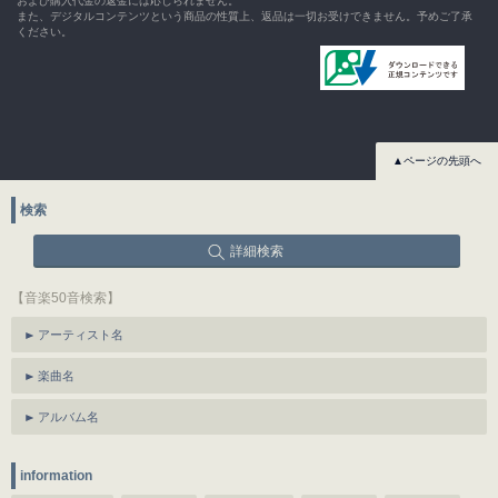
および購入代金の返金には応じられません。
また、デジタルコンテンツという商品の性質上、返品は一切お受けできません。予めご了承
ください。
▲ページの先頭へ
検索
詳細検索
【音楽50音検索】
アーティスト名
楽曲名
アルバム名
information