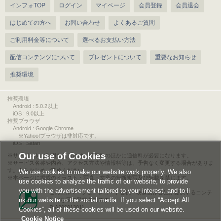
インフォTOP
ログイン
マイページ
会員登録
会員退会
はじめての方へ
お問い合わせ
よくあるご質問
ご利用料金等について
選べるお支払い方法
配信コンテンツについて
プレゼントについて
重要なお知らせ
推奨環境
推奨環境
Android : 5.0.2以上
iOS : 9.0以上
推奨ブラウザ
Android : Google Chrome
※Yahoo!ブラウザは非対応です。
iOS : Safari
Our use of Cookies
サービスをご利用されるには、情報料のほかに通信料が必要になります。
サービス名称や内容、アクセス方法や情報料等は、予告なく変更する場合がありま
す。あらかじめご了承ください。
We use cookies to make our website work properly. We also
本ページに掲載のイラスト・写真・文章の無断複写及び転載を禁じます。
use cookies to analyze the traffic of our website, to provide
you with the advertisement tailored to your interest, and to li
このエルマークは、レコード会社・映像製作会社が提供するコンテ
nk our website to the social media. If you select “Accept All
ンツを示す登録商標です。
RIAJ00013011
Cookies”, all of these cookies will be used on our website.
Cookie Notice