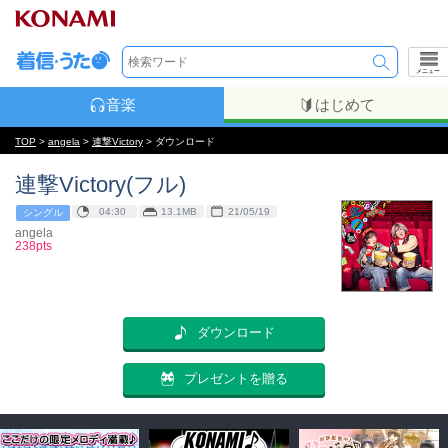
メニュー
音楽
はじめて
TOP
>
angela
>
連撃Victory
> ダウンロード
連撃Victory(フル)
04:30
13.1MB
21/05/19
シングル
angela
238pts
ダウンロード
プレゼントを贈る