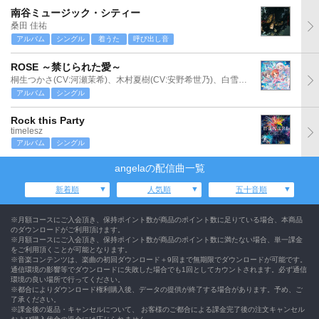
南谷ミュージック・シティー
桑田 佳祐
アルバム
シングル
着うた
呼び出し音
ROSE ～禁じられた愛～
桐生つかさ(CV:河瀬茉希)、木村夏樹(CV:安野希世乃)、白雪千夜(CV:関口理咲)
アルバム
シングル
Rock this Party
timelesz
アルバム
シングル
angelaの配信曲一覧
新着順
人気順
五十音順
※月額コースにご入会頂き、保持ポイント数が商品のポイント数に足りている場合、本商品
のダウンロードがご利用頂けます。
※月額コースにご入会頂き、保持ポイント数が商品のポイント数に満たない場合、単一課金
をご利用頂くことが可能となります。
※音楽コンテンツは、楽曲の初回ダウンロード＋9回まで無期限でダウンロードが可能です。
通信環境の影響等でダウンロードに失敗した場合でも1回としてカウントされます。必ず通信
環境の良い場所で行ってください。
※都合によりダウンロード権利購入後、データの提供が終了する場合があります。予め、ご
了承ください。
※課金後の返品・キャンセルについて、 お客様のご都合による課金完了後の注文キャンセル