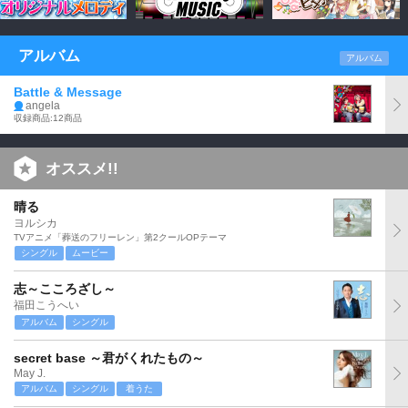
アルバム
アルバム
Battle & Message
angela
収録商品:12商品
オススメ!!
晴る
ヨルシカ
TVアニメ「葬送のフリーレン」第2クールOPテーマ
シングル
ムービー
志～こころざし～
福田こうへい
アルバム
シングル
secret base ～君がくれたもの～
May J.
アルバム
シングル
着うた