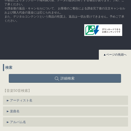
※都合によりダウンロード権利購入後、データの提供が終了する場合があります。予め、ご
了承ください。
※課金後の返品・キャンセルについて、 お客様のご都合による課金完了後の注文キャンセル
および購入代金の返金には応じられません。
また、デジタルコンテンツという商品の性質上、返品は一切お受けできません。予めご了承
ください。
▲ページの先頭へ
検索
詳細検索
【音楽50音検索】
アーティスト名
楽曲名
アルバム名