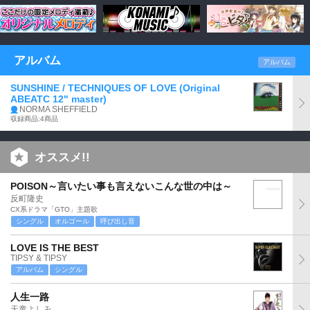
アルバム
アルバム
SUNSHINE / TECHNIQUES OF LOVE (Original
ABEATC 12" master)
NORMA SHEFFIELD
収録商品:4商品
オススメ!!
POISON～言いたい事も言えないこんな世の中は～
反町隆史
CX系ドラマ「GTO」主題歌
シングル
オルゴール
呼び出し音
LOVE IS THE BEST
TIPSY & TIPSY
アルバム
シングル
人生一路
天童よしみ