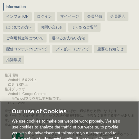
information
インフォTOP
ログイン
マイページ
会員登録
会員退会
はじめての方へ
お問い合わせ
よくあるご質問
ご利用料金等について
選べるお支払い方法
配信コンテンツについて
プレゼントについて
重要なお知らせ
推奨環境
推奨環境
Android : 5.0.2以上
iOS : 9.0以上
推奨ブラウザ
Android : Google Chrome
※Yahoo!ブラウザは非対応です。
iOS : Safari
Our use of Cookies
サービスをご利用されるには、情報料のほかに通信料が必要になります。
サービス名称や内容、アクセス方法や情報料等は、予告なく変更する場合がありま
す。あらかじめご了承ください。
We use cookies to make our website work properly. We also
本ページに掲載のイラスト・写真・文章の無断複写及び転載を禁じます。
use cookies to analyze the traffic of our website, to provide
you with the advertisement tailored to your interest, and to li
このエルマークは、レコード会社・映像製作会社が提供するコンテ
nk our website to the social media. If you select “Accept All
ンツを示す登録商標です。