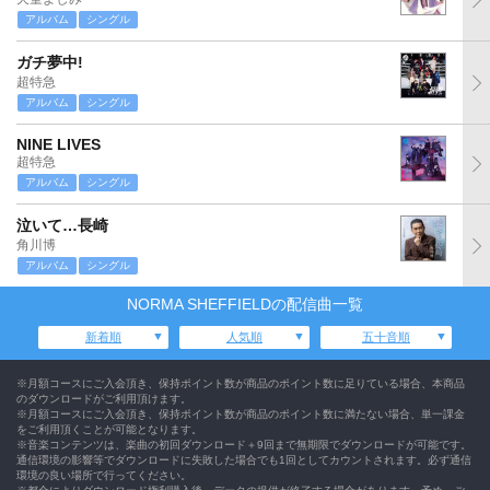
アルバム
シングル
ガチ夢中!
超特急
アルバム
シングル
NINE LIVES
超特急
アルバム
シングル
泣いて…長崎
角川博
アルバム
シングル
NORMA SHEFFIELDの配信曲一覧
新着順
人気順
五十音順
※月額コースにご入会頂き、保持ポイント数が商品のポイント数に足りている場合、本商品
のダウンロードがご利用頂けます。
※月額コースにご入会頂き、保持ポイント数が商品のポイント数に満たない場合、単一課金
をご利用頂くことが可能となります。
※音楽コンテンツは、楽曲の初回ダウンロード＋9回まで無期限でダウンロードが可能です。
通信環境の影響等でダウンロードに失敗した場合でも1回としてカウントされます。必ず通信
環境の良い場所で行ってください。