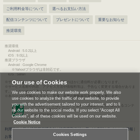
ご利用料金等について
選べるお支払い方法
配信コンテンツについて
プレゼントについて
重要なお知らせ
推奨環境
推奨環境
Android : 5.0.2以上
iOS : 9.0以上
推奨ブラウザ
Android : Google Chrome
※Yahoo!ブラウザは非対応です。
iOS : Safari
Our use of Cookies
サービスをご利用されるには、情報料のほかに通信料が必要になります。
サービス名称や内容、アクセス方法や情報料等は、予告なく変更する場合がありま
す。あらかじめご了承ください。
We use cookies to make our website work properly. We also
本ページに掲載のイラスト・写真・文章の無断複写及び転載を禁じます。
use cookies to analyze the traffic of our website, to provide
you with the advertisement tailored to your interest, and to li
このエルマークは、レコード会社・映像製作会社が提供するコンテ
nk our website to the social media. If you select “Accept All
ンツを示す登録商標です。
RIAJ00013011
Cookies”, all of these cookies will be used on our website.
Cookie Notice
利用規約
|
個人情報等保護方針
|
特定商取引法に基づく表記
|
ライセンス情報
|
Cookies Settings
お客様情報の外部送信について
|
Cookies Settings