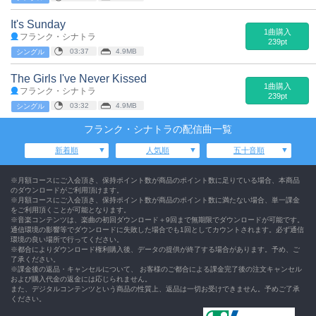
It's Sunday
1曲購入
フランク・シナトラ
239pt
03:37
4.9MB
シングル
The Girls I've Never Kissed
1曲購入
フランク・シナトラ
239pt
03:32
4.9MB
シングル
フランク・シナトラの配信曲一覧
新着順
人気順
五十音順
※月額コースにご入会頂き、保持ポイント数が商品のポイント数に足りている場合、本商品
のダウンロードがご利用頂けます。
※月額コースにご入会頂き、保持ポイント数が商品のポイント数に満たない場合、単一課金
をご利用頂くことが可能となります。
※音楽コンテンツは、楽曲の初回ダウンロード＋9回まで無期限でダウンロードが可能です。
通信環境の影響等でダウンロードに失敗した場合でも1回としてカウントされます。必ず通信
環境の良い場所で行ってください。
※都合によりダウンロード権利購入後、データの提供が終了する場合があります。予め、ご
了承ください。
※課金後の返品・キャンセルについて、 お客様のご都合による課金完了後の注文キャンセル
および購入代金の返金には応じられません。
また、デジタルコンテンツという商品の性質上、返品は一切お受けできません。予めご了承
ください。