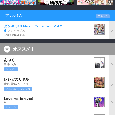
アルバム
アルバム
ダンキラ!!! Music Collection Vol.2
ダンキラ協会
収録商品:115商品
オススメ!!
あぶく
ヨルシカ
シングル
レシピのリドル
音戯探偵ひなビタ
アルバム
シングル
Love me forever!
Ado
シングル