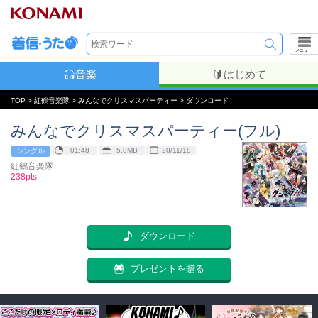
メニュー
音楽
はじめて
TOP
>
紅鶴音楽隊
>
みんなでクリスマスパーティー
> ダウンロード
みんなでクリスマスパーティー(フル)
01:48
5.8MB
20/11/18
シングル
紅鶴音楽隊
238pts
ダウンロード
プレゼントを贈る