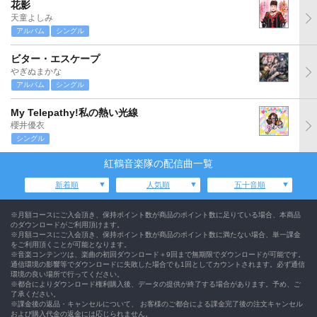
花影
天童よしみ
アルバム
シングル
ビター・エスケープ
やぎぬまかな
アルバム
シングル
My Telepathy!私の熱い光線
櫻井優衣
シングル
紅鶴音楽隊の配信曲一覧
新着順
人気順
五十音順
※月額コースにご入会頂き、保持ポイント数が商品のポイント数に足りている場合、本商品
のダウンロードがご利用頂けます。
※月額コースにご入会頂き、保持ポイント数が商品のポイント数に満たない場合、単一課金
をご利用頂くことが可能となります。
※音楽コンテンツは、楽曲の初回ダウンロード＋9回まで無期限でダウンロードが可能です。
通信環境の影響等でダウンロードに失敗した場合でも1回としてカウントされます。必ず通信
環境の良い場所で行ってください。
※都合によりダウンロード権利購入後、データの提供が終了する場合があります。予め、ご
了承ください。
※課金後の返品・キャンセルについて、 お客様のご都合による課金完了後の注文キャンセル
および購入代金の返金には応じられません。