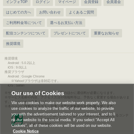
インフォTOP
ログイン
マイページ
会員登録
会員退会
はじめての方へ
お問い合わせ
よくあるご質問
ご利用料金等について
選べるお支払い方法
配信コンテンツについて
プレゼントについて
重要なお知らせ
推奨環境
推奨環境
Android : 5.0.2以上
iOS : 9.0以上
推奨ブラウザ
Android : Google Chrome
※Yahoo!ブラウザは非対応です。
iOS : Safari
Our use of Cookies
サービスをご利用されるには、情報料のほかに通信料が必要になります。
サービス名称や内容、アクセス方法や情報料等は、予告なく変更する場合がありま
す。あらかじめご了承ください。
We use cookies to make our website work properly. We also
本ページに掲載のイラスト・写真・文章の無断複写及び転載を禁じます。
use cookies to analyze the traffic of our website, to provide
you with the advertisement tailored to your interest, and to li
このエルマークは、レコード会社・映像製作会社が提供するコンテ
nk our website to the social media. If you select “Accept All
ンツを示す登録商標です。
RIAJ00013011
Cookies”, all of these cookies will be used on our website.
Cookie Notice