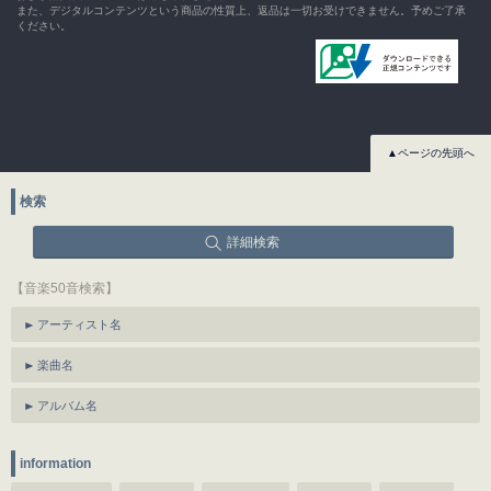
また、デジタルコンテンツという商品の性質上、返品は一切お受けできません。予めご了承
ください。
▲ページの先頭へ
検索
詳細検索
【音楽50音検索】
アーティスト名
楽曲名
アルバム名
information