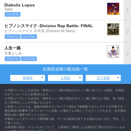
Diabolic Lupus
Tatsh
シングル
ヒプノシスマイク -Division Rap Battle- FINAL
ヒプノシスマイク -D.R.B- (Division All Stars)
アルバム
シングル
人生一路
天童よしみ
アルバム
シングル
紅鶴音楽隊の配信曲一覧
新着順
人気順
五十音順
※月額コースにご入会頂き、保持ポイント数が商品のポイント数に足りている場合、本商品
のダウンロードがご利用頂けます。
※月額コースにご入会頂き、保持ポイント数が商品のポイント数に満たない場合、単一課金
をご利用頂くことが可能となります。
※音楽コンテンツは、楽曲の初回ダウンロード＋9回まで無期限でダウンロードが可能です。
通信環境の影響等でダウンロードに失敗した場合でも1回としてカウントされます。必ず通信
環境の良い場所で行ってください。
※都合によりダウンロード権利購入後、データの提供が終了する場合があります。予め、ご
了承ください。
※課金後の返品・キャンセルについて、 お客様のご都合による課金完了後の注文キャンセル