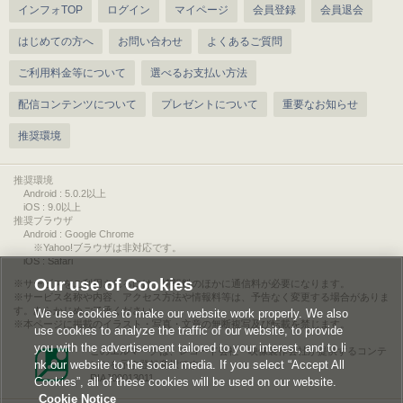
インフォTOP
ログイン
マイページ
会員登録
会員退会
はじめての方へ
お問い合わせ
よくあるご質問
ご利用料金等について
選べるお支払い方法
配信コンテンツについて
プレゼントについて
重要なお知らせ
推奨環境
推奨環境
Android : 5.0.2以上
iOS : 9.0以上
推奨ブラウザ
Android : Google Chrome
※Yahoo!ブラウザは非対応です。
iOS : Safari
Our use of Cookies
サービスをご利用されるには、情報料のほかに通信料が必要になります。
サービス名称や内容、アクセス方法や情報料等は、予告なく変更する場合がありま
す。あらかじめご了承ください。
We use cookies to make our website work properly. We also
本ページに掲載のイラスト・写真・文章の無断複写及び転載を禁じます。
use cookies to analyze the traffic of our website, to provide
you with the advertisement tailored to your interest, and to li
このエルマークは、レコード会社・映像製作会社が提供するコンテ
nk our website to the social media. If you select “Accept All
ンツを示す登録商標です。
RIAJ00013011
Cookies”, all of these cookies will be used on our website.
Cookie Notice