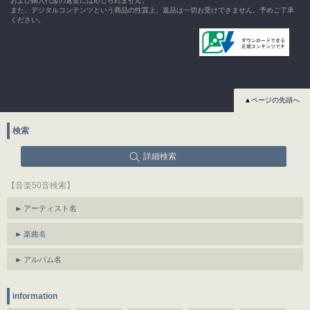
および購入代金の返金には応じられません。
また、デジタルコンテンツという商品の性質上、返品は一切お受けできません。予めご了承
ください。
▲ページの先頭へ
検索
詳細検索
【音楽50音検索】
アーティスト名
楽曲名
アルバム名
information