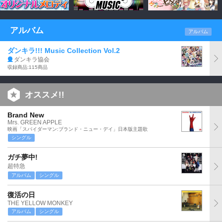
アルバム
アルバム
ダンキラ!!! Music Collection Vol.2
ダンキラ協会
収録商品:115商品
オススメ!!
Brand New
Mrs. GREEN APPLE
映画「スパイダーマン:ブランド・ニュー・デイ」日本版主題歌
シングル
ガチ夢中!
超特急
アルバム
シングル
復活の日
THE YELLOW MONKEY
アルバム
シングル