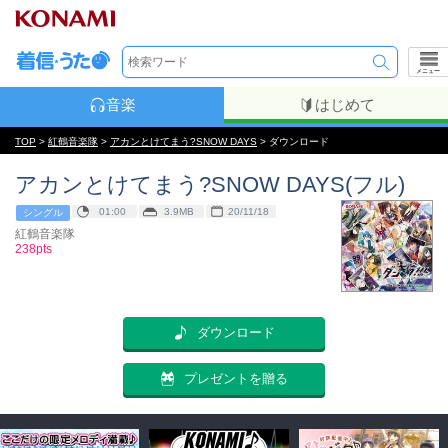
メニュー
音楽
はじめて
TOP
>
紅鶴音楽隊
>
アカンとけてまう?SNOW DAYS
> ダウンロード
アカンとけてまう?SNOW DAYS(フル)
01:00
3.9MB
20/11/18
シングル
紅鶴音楽隊
238pts
ダウンロード
プレゼントを贈る