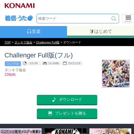
メニュー
音楽
はじめて
TOP
>
ダンキラ協会
>
Challenger Full版
> ダウンロード
Challenger Full版(フル)
03:49
10.6MB
20/11/18
シングル
ダンキラ協会
238pts
ダウンロード
プレゼントを贈る