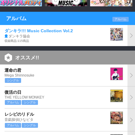
アルバム
アルバム
ダンキラ!!! Music Collection Vol.2
ダンキラ協会
収録商品:115商品
オススメ!!
運命の君
Mega Shinnosuke
シングル
復活の日
THE YELLOW MONKEY
アルバム
シングル
レシピのリドル
音戯探偵ひなビタ
アルバム
シングル