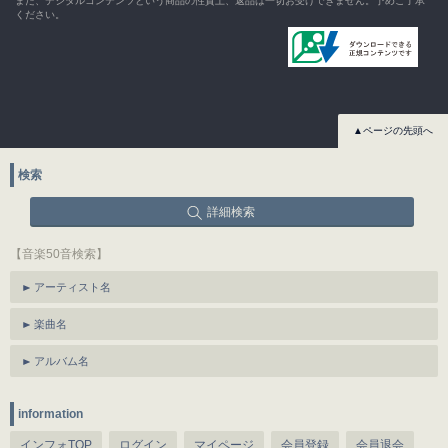
また、デジタルコンテンツという商品の性質上、返品は一切お受けできません。予めご了承
ください。
▲ページの先頭へ
検索
詳細検索
【音楽50音検索】
アーティスト名
楽曲名
アルバム名
information
インフォTOP
ログイン
マイページ
会員登録
会員退会