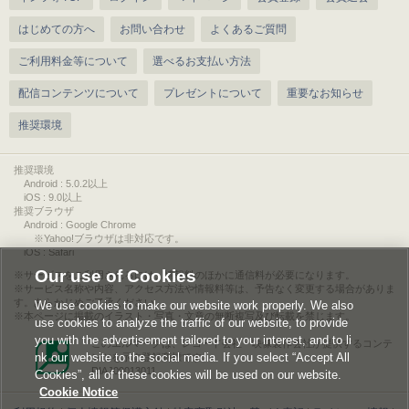
はじめての方へ
お問い合わせ
よくあるご質問
ご利用料金等について
選べるお支払い方法
配信コンテンツについて
プレゼントについて
重要なお知らせ
推奨環境
推奨環境
Android : 5.0.2以上
iOS : 9.0以上
推奨ブラウザ
Android : Google Chrome
※Yahoo!ブラウザは非対応です。
iOS : Safari
Our use of Cookies
サービスをご利用されるには、情報料のほかに通信料が必要になります。
サービス名称や内容、アクセス方法や情報料等は、予告なく変更する場合がありま
す。あらかじめご了承ください。
We use cookies to make our website work properly. We also
本ページに掲載のイラスト・写真・文章の無断複写及び転載を禁じます。
use cookies to analyze the traffic of our website, to provide
you with the advertisement tailored to your interest, and to li
このエルマークは、レコード会社・映像製作会社が提供するコンテ
nk our website to the social media. If you select “Accept All
ンツを示す登録商標です。
RIAJ00013011
Cookies”, all of these cookies will be used on our website.
Cookie Notice