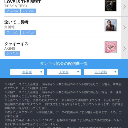
LOVE IS THE BEST
TIPSY & TIPSY
アルバム
シングル
泣いて…長崎
角川博
アルバム
シングル
クッキーキス
AKB48
シングル
ダンキラ協会の配信曲一覧
新着順
人気順
五十音順
※月額コースにご入会頂き、保持ポイント数が商品のポイント数に足りている場合、本商品
のダウンロードがご利用頂けます。
※月額コースにご入会頂き、保持ポイント数が商品のポイント数に満たない場合、単一課金
をご利用頂くことが可能となります。
※音楽コンテンツは、楽曲の初回ダウンロード＋9回まで無期限でダウンロードが可能です。
通信環境の影響等でダウンロードに失敗した場合でも1回としてカウントされます。必ず通信
環境の良い場所で行ってください。
※都合によりダウンロード権利購入後、データの提供が終了する場合があります。予め、ご
了承ください。
※課金後の返品・キャンセルについて、 お客様のご都合による課金完了後の注文キャンセル
および購入代金の返金には応じられません。