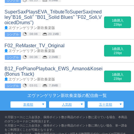
02:15
6.0MB
シングル
SuperSaxPlaysEVA_TributeToSuperSax(med
ley"B16_Soli" "B01_Solid Blues" "F02_Soli,V
1曲購入
oicedDrums")
239pt
ヱヴァンゲリヲン新吹奏楽版
08:06
20.1MB
シングル
F02_ReMaster_TV_Original
1曲購入
ヱヴァンゲリヲン新吹奏楽版
239pt
00:36
2.0MB
シングル
B12_ForPianoPlayback_EWS_Amano&Kosei
(Bonus Track)
1曲購入
239pt
ヱヴァンゲリヲン新吹奏楽版
03:01
7.8MB
シングル
ヱヴァンゲリヲン新吹奏楽版の配信曲一覧
新着順
人気順
五十音順
※月額コースにご入会頂き、保持ポイント数が商品のポイント数に足りている場合、本商品
のダウンロードがご利用頂けます。
※月額コースにご入会頂き、保持ポイント数が商品のポイント数に満たない場合、単一課金
をご利用頂くことが可能となります。
※音楽コンテンツは、楽曲の初回ダウンロード＋9回まで無期限でダウンロードが可能です。