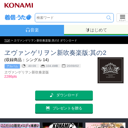
メニュー
音楽
はじめて
TOP
> ヱヴァンゲリヲン新吹奏楽版:其の2 ダウンロード
ヱヴァンゲリヲン新吹奏楽版:其の2
(収録商品：シングル 14)
40:09
104.4MB
20/09/02
アルバム
ヱヴァンゲリヲン新吹奏楽版
2286pts
ダウンロード
プレゼントを贈る