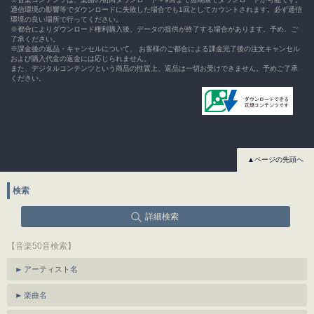
通信環境の影響等でダウンロードに失敗した場合でも1回としてカウントされます。必ず通信
環境の良い場所で行ってください。
※都合によりダウンロード権利購入後、データの提供が終了する場合があります。予め、ご
了承ください。
※課金後の返品・キャンセルについて、 お客様のご都合による課金完了後の注文キャンセル
および購入代金の返金には応じられません。
また、デジタルコンテンツという商品の性質上、返品は一切お受けできません。予めご了承
ください。
▲ページの先頭へ
検索
詳細検索
【音楽50音検索】
アーティスト名
楽曲名