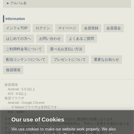
アルバム名
information
インフォTOP
ログイン
マイページ
会員登録
会員退会
はじめての方へ
お問い合わせ
よくあるご質問
ご利用料金等について
選べるお支払い方法
配信コンテンツについて
プレゼントについて
重要なお知らせ
推奨環境
推奨環境
Android : 5.0.2以上
iOS : 9.0以上
推奨ブラウザ
Android : Google Chrome
※Yahoo!ブラウザは非対応です。
iOS : Safari
Our use of Cookies
サービスをご利用されるには、情報料のほかに通信料が必要になります。
サービス名称や内容、アクセス方法や情報料等は、予告なく変更する場合がありま
す。あらかじめご了承ください。
We use cookies to make our website work properly. We also
本ページに掲載のイラスト・写真・文章の無断複写及び転載を禁じます。