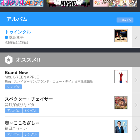
アルバム
アルバム
トゥインクル
堂島孝平
収録商品:12商品
オススメ!!
Brand New
Mrs. GREEN APPLE
映画「スパイダーマン:ブランド・ニュー・デイ」日本版主題歌
シングル
スペクター・チェイサー
音戯探偵ひなビタ
アルバム
シングル
志～こころざし～
福田こうへい
アルバム
シングル