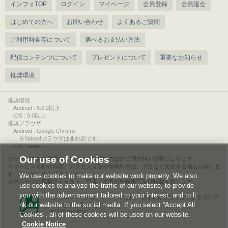
インフォTOP
ログイン
マイページ
会員登録
会員退会
はじめての方へ
お問い合わせ
よくあるご質問
ご利用料金等について
選べるお支払い方法
配信コンテンツについて
プレゼントについて
重要なお知らせ
推奨環境
推奨環境
Android : 5.0.2以上
iOS : 9.0以上
推奨ブラウザ
Android : Google Chrome
※Yahoo!ブラウザは非対応です。
iOS : Safari
Our use of Cookies
サービスをご利用されるには、情報料のほかに通信料が必要になります。
サービス名称や内容、アクセス方法や情報料等は、予告なく変更する場合がありま
す。あらかじめご了承ください。
We use cookies to make our website work properly. We also
本ページに掲載のイラスト・写真・文章の無断複写及び転載を禁じます。
use cookies to analyze the traffic of our website, to provide
you with the advertisement tailored to your interest, and to li
このエルマークは、レコード会社・映像製作会社が提供するコンテ
nk our website to the social media. If you select “Accept All
ンツを示す登録商標です。
RIAJ00013011
Cookies”, all of these cookies will be used on our website.
Cookie Notice