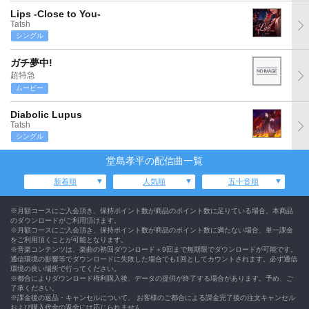
Lips -Close to You-
Tatsh
シングル
ガチ夢中!
超特急
ムービー
Diabolic Lupus
Tatsh
シングル
堂島孝平の配信曲一覧
新着順
人気順
五十音順
※月額コースにご入会頂き、保持ポイント数が商品のポイント数に足りている場合、本商品
のダウンロードがご利用頂けます。
※月額コースにご入会頂き、保持ポイント数が商品のポイント数に満たない場合、単一課金
をご利用頂くことが可能となります。
※音楽コンテンツは、楽曲の初回ダウンロード＋9回まで無期限でダウンロードが可能です。
通信環境の影響等でダウンロードに失敗した場合でも1回としてカウントされます。必ず通信
環境の良い場所で行ってください。
※都合によりダウンロード権利購入後、データの提供が終了する場合があります。予め、ご
了承ください。
※課金後の返品・キャンセルについて、 お客様のご都合による課金完了後の注文キャンセル
および購入代金の返金には応じられません。