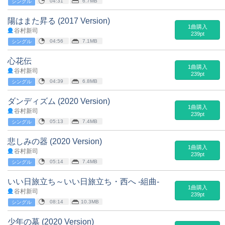
04:31
6.7MB
シングル
陽はまた昇る (2017 Version)
1曲購入
谷村新司
239pt
04:56
7.1MB
シングル
心花伝
1曲購入
谷村新司
239pt
04:39
6.8MB
シングル
ダンディズム (2020 Version)
1曲購入
谷村新司
239pt
05:13
7.4MB
シングル
悲しみの器 (2020 Version)
1曲購入
谷村新司
239pt
05:14
7.4MB
シングル
いい日旅立ち～いい日旅立ち・西へ -組曲-
1曲購入
谷村新司
239pt
08:14
10.3MB
シングル
少年の墓 (2020 Version)