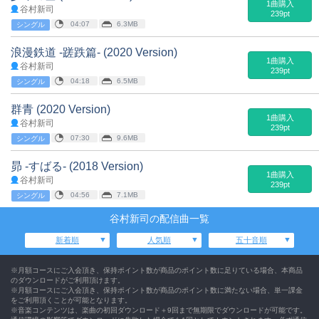
1曲購入
谷村新司
239pt
04:07
6.3MB
シングル
浪漫鉄道 -蹉跌篇- (2020 Version)
1曲購入
谷村新司
239pt
04:18
6.5MB
シングル
群青 (2020 Version)
1曲購入
谷村新司
239pt
07:30
9.6MB
シングル
昴 -すばる- (2018 Version)
1曲購入
谷村新司
239pt
04:56
7.1MB
シングル
谷村新司の配信曲一覧
新着順
人気順
五十音順
※月額コースにご入会頂き、保持ポイント数が商品のポイント数に足りている場合、本商品
のダウンロードがご利用頂けます。
※月額コースにご入会頂き、保持ポイント数が商品のポイント数に満たない場合、単一課金
をご利用頂くことが可能となります。
※音楽コンテンツは、楽曲の初回ダウンロード＋9回まで無期限でダウンロードが可能です。