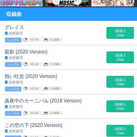
収録曲
グレイス
1曲購入
谷村新司
239pt
03:59
6.2MB
シングル
面影 (2020 Version)
1曲購入
谷村新司
239pt
03:18
5.5MB
シングル
熱い吐息 (2020 Version)
1曲購入
谷村新司
239pt
03:26
5.6MB
シングル
真夜中のカーニバル (2018 Version)
1曲購入
谷村新司
239pt
03:40
5.9MB
シングル
この空の下 (2020 Version)
1曲購入
谷村新司
239pt