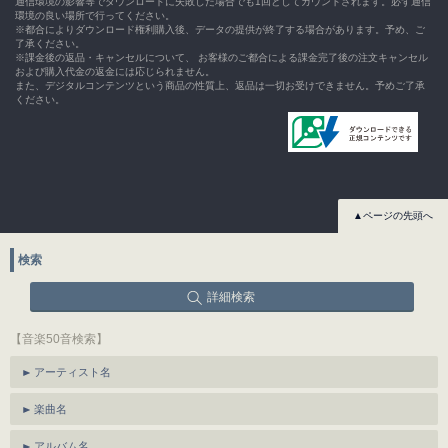
通信環境の影響等でダウンロードに失敗した場合でも1回としてカウントされます。必ず通信
環境の良い場所で行ってください。
※都合によりダウンロード権利購入後、データの提供が終了する場合があります。予め、ご
了承ください。
※課金後の返品・キャンセルについて、 お客様のご都合による課金完了後の注文キャンセル
および購入代金の返金には応じられません。
また、デジタルコンテンツという商品の性質上、返品は一切お受けできません。予めご了承
ください。
▲ページの先頭へ
検索
詳細検索
【音楽50音検索】
アーティスト名
楽曲名
アルバム名