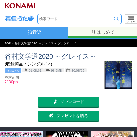
メニュー
音楽
はじめて
TOP
> 谷村文学選2020 ～グレイス～ ダウンロード
谷村文学選2020 ～グレイス～
(収録商品：シングル 14)
01:08:01
98.2MB
20/08/26
アルバム
谷村新司
2130pts
ダウンロード
プレゼントを贈る