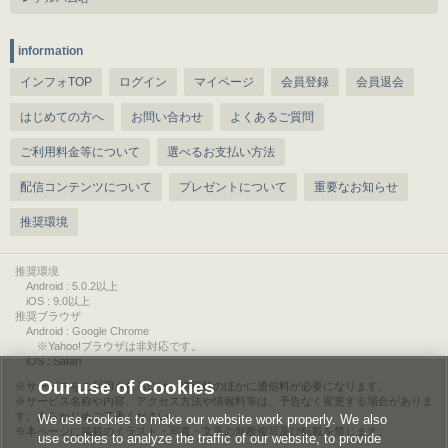
information
インフォTOP
ログイン
マイページ
会員登録
会員退会
はじめての方へ
お問い合わせ
よくあるご質問
ご利用料金等について
選べるお支払い方法
配信コンテンツについて
プレゼントについて
重要なお知らせ
推奨環境
推奨環境
Android : 5.0.2以上
iOS : 9.0以上
推奨ブラウザ
Android : Google Chrome
※Yahoo!ブラウザは非対応です。
iOS : Safari
Our use of Cookies
サービスをご利用されるには、情報料のほかに通信料が必要になります。
サービス名称や内容、アクセス方法や情報料等は、予告なく変更する場合がありま
す。あらかじめご了承ください。
We use cookies to make our website work properly. We also
本ページに掲載のイラスト・写真・文章の無断複写及び転載を禁じます。
use cookies to analyze the traffic of our website, to provide