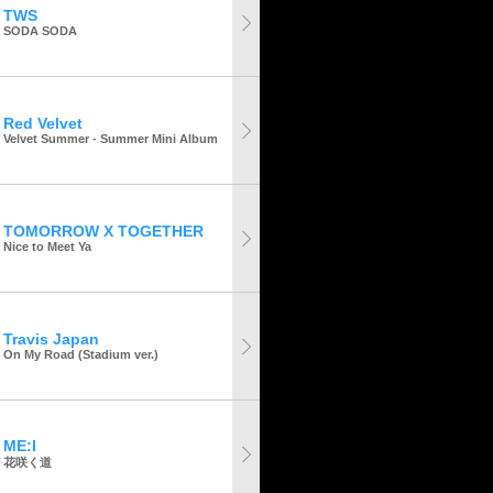
TWS
SODA SODA
Red Velvet
Velvet Summer - Summer Mini Album
TOMORROW X TOGETHER
Nice to Meet Ya
Travis Japan
On My Road (Stadium ver.)
ME:I
花咲く道