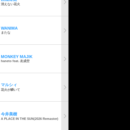
消えない花火
WANIMA
またな
MONKEY MAJIK
haneto feat. 友成空
マルシィ
花火が瞬いて
今井美樹
A PLACE IN THE SUN(2026 Remaster)