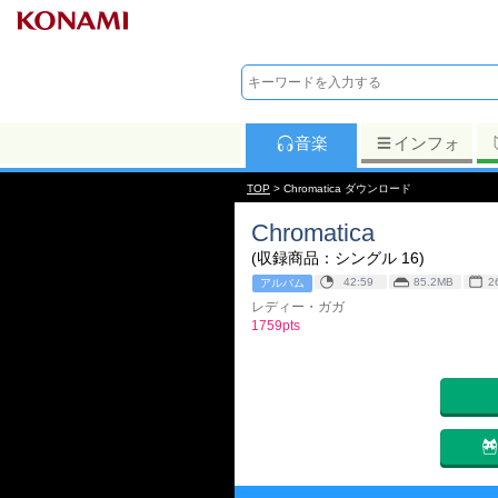
音楽
インフォ
TOP
> Chromatica ダウンロード
Chromatica
(収録商品：シングル 16)
42:59
85.2MB
2
アルバム
レディー・ガガ
1759pts