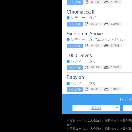
03:06
5.7MB
シングル
Chromatica III
レディー・ガガ
00:27
3.2MB
シングル
Sine From Above
レディー・ガガ/エルトン・ジョン
04:04
6.7MB
シングル
1000 Doves
レディー・ガガ
03:35
6.2MB
シングル
Babylon
レディー・ガガ
02:41
5.3MB
シングル
レディ
新着順
※月額コースにご入会頂き、保持ポイント数が商
ます。
※月額コースにご入会頂き、保持ポイント数が商