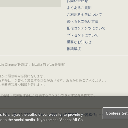
お問い合わせ
よくあるご質問
ご利用料金等について
選べるお支払い方法
配信コンテンツについて
プレゼントについて
重要なお知らせ
推奨環境
ogle Chrome(最新版)、Mozilla Firefox(最新版)
ほかに通信料が必要になります。
報料等は、予告なく変更する場合があります。あらかじめご了承ください。
の無断複写及び転載を禁じます。
ド会社・映像製作会社が提供するコンテンツを示す登録商標です。
Cookies Set
o analyze the traffic of our website, to provide y
取引法に基づく表記
|
ライセンス情報
|
お客様情報の外部送信について
|
Cookies 
te to the social media. If you select “Accept All Co