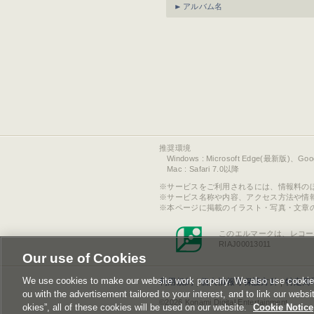
アルバム名
推奨環境
Windows : Microsoft Edge(最新版)、Go
Mac : Safari 7.0以降
サービスをご利用されるには、情報料の
サービス名称や内容、アクセス方法や情
本ページに掲載のイラスト・写真・文章
このエルマークは、レコー
RIAJ00013011
Our use of Cookies
We use cookies to make our website work properly. We also use cookies t
利用規約
|
個人情報等保護方針
|
特定商
ou with the advertisement tailored to your interest, and to link our websi
©2026 Konami Digital Entertainment
okies”, all of these cookies will be used on our website.
Cookie Notice