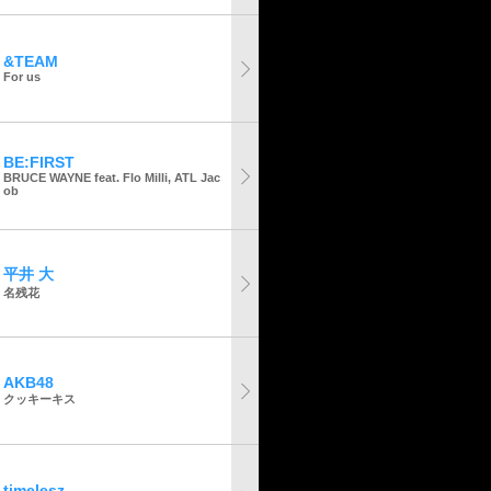
&TEAM
For us
BE:FIRST
BRUCE WAYNE feat. Flo Milli, ATL Jac
ob
平井 大
名残花
AKB48
クッキーキス
timelesz