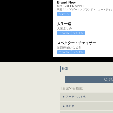
Brand New
Mrs. GREEN APPLE
映画「スパイダーマン:ブランド・ニュー・デイ
シングル
人生一路
天童よしみ
アルバム
シングル
スペクター・チェイサー
音戯探偵ひなビタ
アルバム
シングル
検索
詳
【音楽50音検索】
アーティスト名
楽曲名