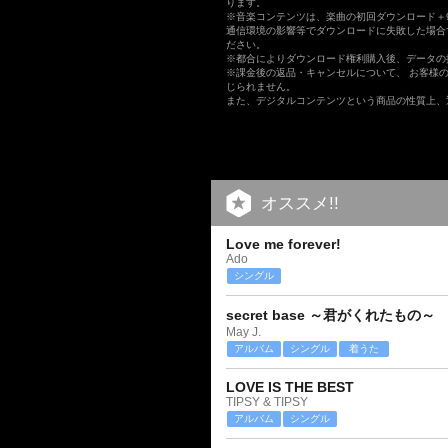
ります。
※音楽コンテンツは、楽曲の初回ダウンロード＋
通信環境の影響等でダウンロードに失敗した場合
ださい。
※都合によりダウンロード権利購入後、データの
※課金後の返品・キャンセルについて、 お客様
じられません。
また、デジタルコンテンツという商品の性質上、
オススメ!!
Love me forever!
Ado
シングル
secret base ～君がくれたもの～
May J.
アルバム
シングル
着うた
LOVE IS THE BEST
TIPSY & TIPSY
アルバム
シングル