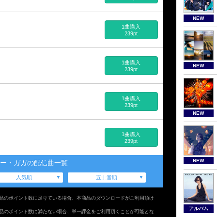
NEW
1曲購入
239pt
1曲購入
NEW
239pt
1曲購入
239pt
NEW
1曲購入
239pt
NEW
ー・ガガの配信曲一覧
人気順
五十音順
品のポイント数に足りている場合、本商品のダウンロードがご利用頂け
アルバム
品のポイント数に満たない場合、単一課金をご利用頂くことが可能とな