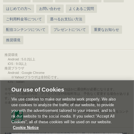
はじめての方へ
お問い合わせ
よくあるご質問
ご利用料金等について
選べるお支払い方法
配信コンテンツについて
プレゼントについて
重要なお知らせ
推奨環境
推奨環境
Android : 5.0.2以上
iOS : 9.0以上
推奨ブラウザ
Android : Google Chrome
※Yahoo!ブラウザは非対応です。
iOS : Safari
Our use of Cookies
サービスをご利用されるには、情報料のほかに通信料が必要になります。
サービス名称や内容、アクセス方法や情報料等は、予告なく変更する場合がありま
す。あらかじめご了承ください。
We use cookies to make our website work properly. We also
本ページに掲載のイラスト・写真・文章の無断複写及び転載を禁じます。
use cookies to analyze the traffic of our website, to provide
you with the advertisement tailored to your interest, and to li
このエルマークは、レコード会社・映像製作会社が提供するコンテ
nk our website to the social media. If you select “Accept All
ンツを示す登録商標です。
RIAJ00013011
Cookies”, all of these cookies will be used on our website.
Cookie Notice