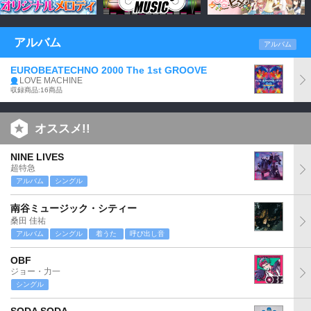
アルバム
アルバム
EUROBEATECHNO 2000 The 1st GROOVE
LOVE MACHINE
収録商品:16商品
オススメ!!
NINE LIVES
超特急
アルバム
シングル
南谷ミュージック・シティー
桑田 佳祐
アルバム
シングル
着うた
呼び出し音
OBF
ジョー・力一
シングル