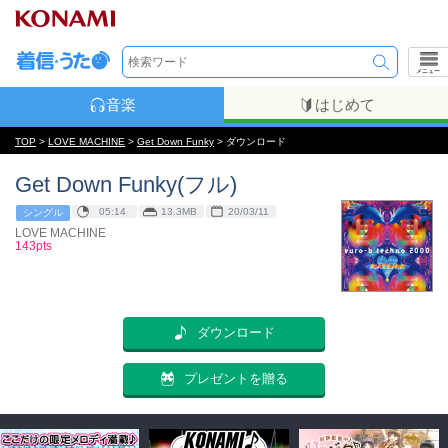
メニュー
音楽
はじめて
TOP
>
LOVE MACHINE
>
Get Down Funky
> ダウンロード
Get Down Funky(フル)
05:14
13.3MB
20/03/11
シングル
LOVE MACHINE
143pts
ダウンロード
プレゼントを贈る