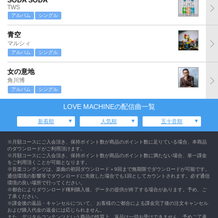
SODA SODA
TWS
アルバム
シングル
青空
マルシィ
アルバム
シングル
女の意地
角川博
アルバム
シングル
LOVE MACHINEの配信曲一覧
新着順
人気順
五十音順
※月額コースにご入会頂き、保持ポイント数が商品のポイント数に足りている場合、本商品
のダウンロードがご利用頂けます。
※月額コースにご入会頂き、保持ポイント数が商品のポイント数に満たない場合、単一課金
をご利用頂くことが可能となります。
※音楽コンテンツは、楽曲の初回ダウンロード＋9回まで無期限でダウンロードが可能です。
通信環境の影響等でダウンロードに失敗した場合でも1回としてカウントされます。必ず通信
環境の良い場所で行ってください。
※都合によりダウンロード権利購入後、データの提供が終了する場合があります。予め、ご
了承ください。
※課金後の返品・キャンセルについて、 お客様のご都合による課金完了後の注文キャンセル
および購入代金の返金には応じられません。
また、デジタルコンテンツという商品の性質上、返品は一切お受けできません。予めご了承