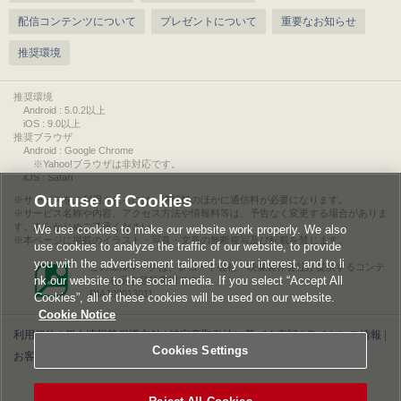
配信コンテンツについて
プレゼントについて
重要なお知らせ
推奨環境
推奨環境
Android : 5.0.2以上
iOS : 9.0以上
推奨ブラウザ
Android : Google Chrome
※Yahoo!ブラウザは非対応です。
iOS : Safari
Our use of Cookies
サービスをご利用されるには、情報料のほかに通信料が必要になります。
サービス名称や内容、アクセス方法や情報料等は、予告なく変更する場合がありま
す。あらかじめご了承ください。
We use cookies to make our website work properly. We also
本ページに掲載のイラスト・写真・文章の無断複写及び転載を禁じます。
use cookies to analyze the traffic of our website, to provide
you with the advertisement tailored to your interest, and to li
このエルマークは、レコード会社・映像製作会社が提供するコンテ
nk our website to the social media. If you select “Accept All
ンツを示す登録商標です。
RIAJ00013011
Cookies”, all of these cookies will be used on our website.
Cookie Notice
利用規約
|
個人情報等保護方針
|
特定商取引法に基づく表記
|
ライセンス情報
|
Cookies Settings
お客様情報の外部送信について
|
Cookies Settings
©2026 Konami Digital Entertainment