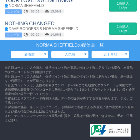
YOUR LOVE IS A LIGHTNING
1曲購入
NORMA SHEFFIELD
143pt
06:09
15.0MB
シングル
NOTHING CHANGED
1曲購入
DAVE RODGERS & NORMA SHEFFIELD
143pt
05:59
14.6MB
シングル
NORMA SHEFFIELDの配信曲一覧
新着順
人気順
五十音順
※月額コースにご入会頂き、保持ポイント数が商品のポイント数に足りている場合、本商品
のダウンロードがご利用頂けます。
※月額コースにご入会頂き、保持ポイント数が商品のポイント数に満たない場合、単一課金
をご利用頂くことが可能となります。
※音楽コンテンツは、楽曲の初回ダウンロード＋9回まで無期限でダウンロードが可能です。
通信環境の影響等でダウンロードに失敗した場合でも1回としてカウントされます。必ず通信
環境の良い場所で行ってください。
※都合によりダウンロード権利購入後、データの提供が終了する場合があります。予め、ご
了承ください。
※課金後の返品・キャンセルについて、 お客様のご都合による課金完了後の注文キャンセル
および購入代金の返金には応じられません。
また、デジタルコンテンツという商品の性質上、返品は一切お受けできません。予めご了承
ください。