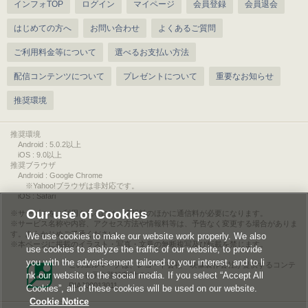
インフォTOP
ログイン
マイページ
会員登録
会員退会
はじめての方へ
お問い合わせ
よくあるご質問
ご利用料金等について
選べるお支払い方法
配信コンテンツについて
プレゼントについて
重要なお知らせ
推奨環境
推奨環境
Android : 5.0.2以上
iOS : 9.0以上
推奨ブラウザ
Android : Google Chrome
※Yahoo!ブラウザは非対応です。
iOS : Safari
Our use of Cookies
サービスをご利用されるには、情報料のほかに通信料が必要になります。
サービス名称や内容、アクセス方法や情報料等は、予告なく変更する場合がありま
す。あらかじめご了承ください。
We use cookies to make our website work properly. We also
本ページに掲載のイラスト・写真・文章の無断複写及び転載を禁じます。
use cookies to analyze the traffic of our website, to provide
you with the advertisement tailored to your interest, and to li
このエルマークは、レコード会社・映像製作会社が提供するコンテ
nk our website to the social media. If you select “Accept All
ンツを示す登録商標です。
RIAJ00013011
Cookies”, all of these cookies will be used on our website.
Cookie Notice