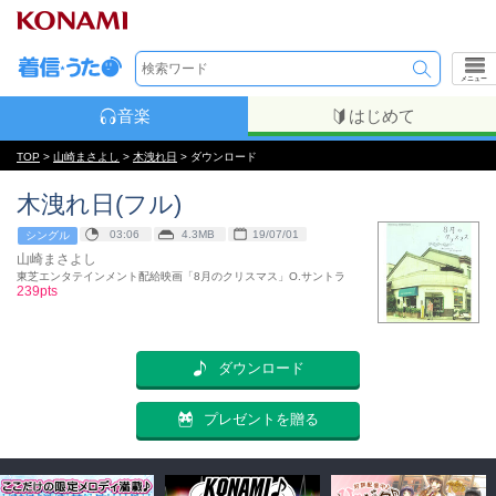
メニュー
音楽
はじめて
TOP
>
山崎まさよし
>
木洩れ日
> ダウンロード
木洩れ日(フル)
03:06
4.3MB
19/07/01
シングル
山崎まさよし
東芝エンタテインメント配給映画「8月のクリスマス」O.サントラ
239pts
ダウンロード
プレゼントを贈る