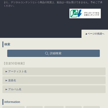
また、デジタルコンテンツという商品の性質上、返品は一切お受けできません。予めご了承
ください。
▲ページの先頭へ
検索
詳細検索
【音楽50音検索】
アーティスト名
楽曲名
アルバム名
information