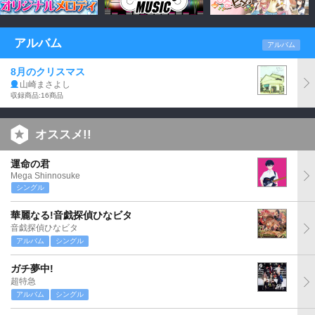
アルバム
アルバム
8月のクリスマス
山崎まさよし
収録商品:16商品
オススメ!!
運命の君
Mega Shinnosuke
シングル
華麗なる!音戯探偵ひなビタ
音戯探偵ひなビタ
アルバム
シングル
ガチ夢中!
超特急
アルバム
シングル