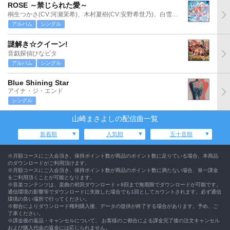
ROSE ～禁じられた愛～
桐生つかさ(CV:河瀬茉希)、木村夏樹(CV:安野希世乃)、白雪千夜(CV:関口理咲)
アルバム
シングル
謎解き☆クイーン!
音戯探偵ひなビタ
アルバム
シングル
Blue Shining Star
アイナ・ジ・エンド
シングル
山崎まさよしの配信曲一覧
新着順
人気順
五十音順
※月額コースにご入会頂き、保持ポイント数が商品のポイント数に足りている場合、本商品
のダウンロードがご利用頂けます。
※月額コースにご入会頂き、保持ポイント数が商品のポイント数に満たない場合、単一課金
をご利用頂くことが可能となります。
※音楽コンテンツは、楽曲の初回ダウンロード＋9回まで無期限でダウンロードが可能です。
通信環境の影響等でダウンロードに失敗した場合でも1回としてカウントされます。必ず通信
環境の良い場所で行ってください。
※都合によりダウンロード権利購入後、データの提供が終了する場合があります。予め、ご
了承ください。
※課金後の返品・キャンセルについて、 お客様のご都合による課金完了後の注文キャンセル
および購入代金の返金には応じられません。