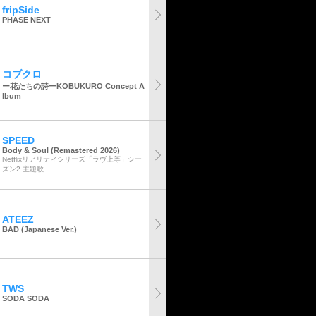
fripSide
PHASE NEXT
コブクロ
ー花たちの詩ーKOBUKURO Concept A
lbum
SPEED
Body & Soul (Remastered 2026)
Netflixリアリティシリーズ「ラヴ上等」シー
ズン2 主題歌
ATEEZ
BAD (Japanese Ver.)
TWS
SODA SODA