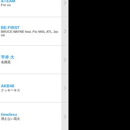
&TEAM
For us
BE:FIRST
BRUCE WAYNE feat. Flo Milli, ATL Jac
ob
平井 大
名残花
AKB48
クッキーキス
timelesz
消えない花火