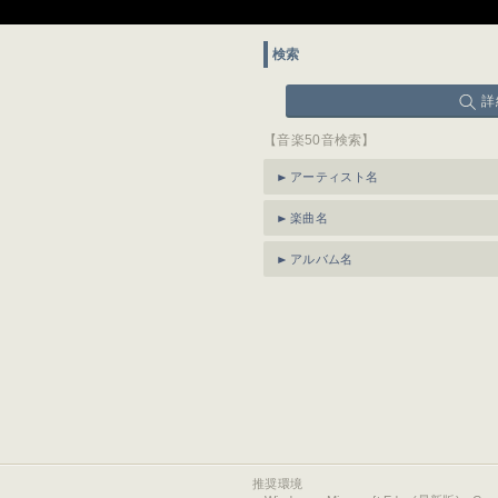
検索
詳
【音楽50音検索】
アーティスト名
楽曲名
アルバム名
推奨環境