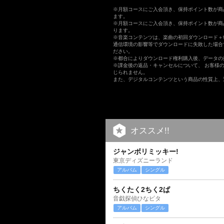
※月額コースにご入会頂き、保持ポイント数が商
ます。
※月額コースにご入会頂き、保持ポイント数が商
ります。
※音楽コンテンツは、楽曲の初回ダウンロード＋
通信環境の影響等でダウンロードに失敗した場合
ださい。
※都合によりダウンロード権利購入後、データの
※課金後の返品・キャンセルについて、 お客様
じられません。
また、デジタルコンテンツという商品の性質上、
オススメ!!
ジャンボリミッキー!
東京ディズニーランド
アルバム
シングル
ちくたく2ちく2ぱ
音戯探偵ひなビタ
アルバム
シングル