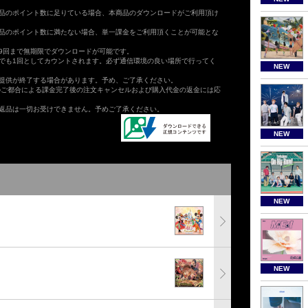
品のポイント数に足りている場合、本商品のダウンロードがご利用頂け
品のポイント数に満たない場合、単一課金をご利用頂くことが可能とな
9回まで無期限でダウンロードが可能です。
でも1回としてカウントされます。必ず通信環境の良い場所で行ってく
NEW
提供が終了する場合があります。予め、ご了承ください。
のご都合による課金完了後の注文キャンセルおよび購入代金の返金には応
返品は一切お受けできません。予めご了承ください。
NEW
NEW
NEW