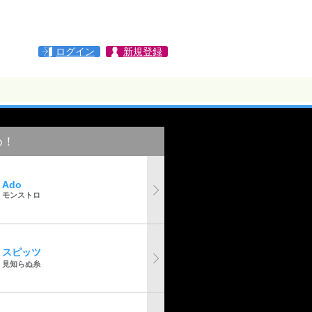
ログイン
新規登録
め！
Ado
モンストロ
スピッツ
見知らぬ糸