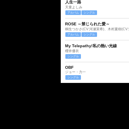
人生一路
天童よしみ
アルバム
シングル
ROSE ～禁じられた愛～
桐生つかさ(CV:河瀬茉希)、木村夏樹(CV
アルバム
シングル
My Telepathy!私の熱い光線
櫻井優衣
シングル
OBF
ジョー・力一
シングル