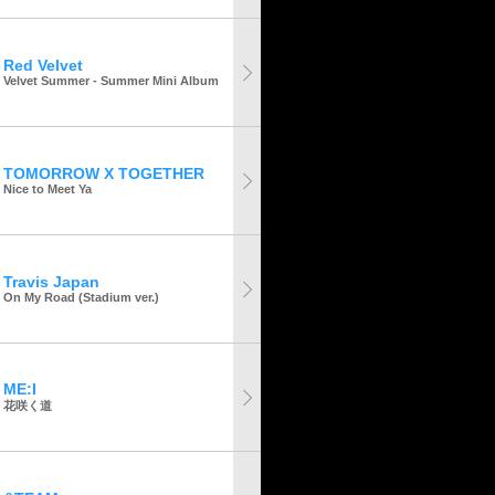
Red Velvet
Velvet Summer - Summer Mini Album
TOMORROW X TOGETHER
Nice to Meet Ya
Travis Japan
On My Road (Stadium ver.)
ME:I
花咲く道