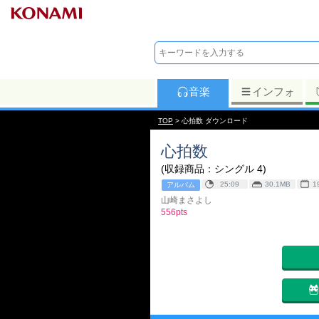
音楽
インフォ
TOP
> 心拍数 ダウンロード
心拍数
(収録商品：シングル 4)
25:09
30.1MB
1
アルバム
山崎まさよし
556pts