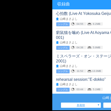
収録曲
心拍数 (Live At Yokosuka Geijut
山崎まさよし
04:55
6.2MB
シングル
窮鼠猫を噛め (Live At Aoyama Gak
001)
山崎まさよし
04:38
5.9MB
シングル
ミスペラーズ・オン・ステージ (Live A
2001)
山崎まさよし
11:52
13.0MB
シングル
rehearsal session:"E-dokko"
山崎まさよし
03:44
5.1MB
シングル
山崎
新着順