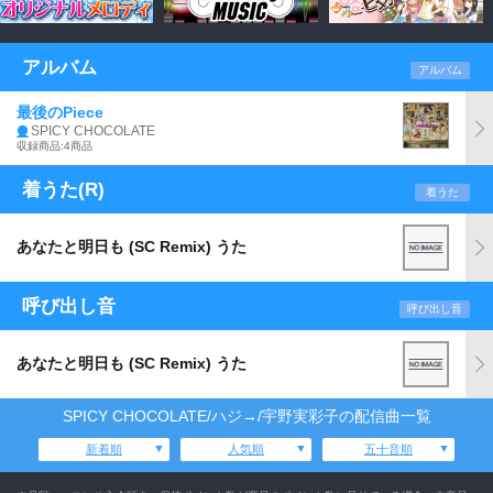
アルバム
アルバム
最後のPiece
SPICY CHOCOLATE
収録商品:4商品
着うた(R)
着うた
あなたと明日も (SC Remix) うた
呼び出し音
呼び出し音
あなたと明日も (SC Remix) うた
SPICY CHOCOLATE/ハジ→/宇野実彩子の配信曲一覧
新着順
人気順
五十音順