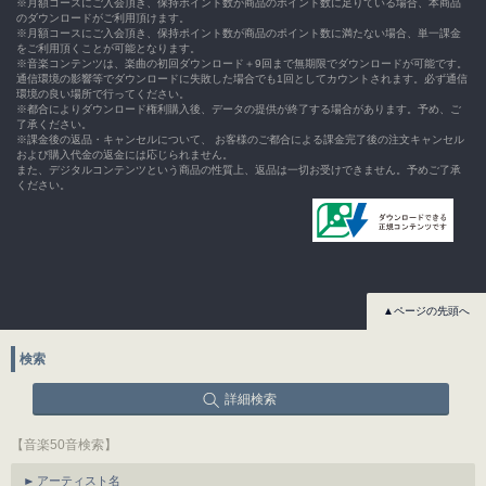
※月額コースにご入会頂き、保持ポイント数が商品のポイント数に足りている場合、本商品
のダウンロードがご利用頂けます。
※月額コースにご入会頂き、保持ポイント数が商品のポイント数に満たない場合、単一課金
をご利用頂くことが可能となります。
※音楽コンテンツは、楽曲の初回ダウンロード＋9回まで無期限でダウンロードが可能です。
通信環境の影響等でダウンロードに失敗した場合でも1回としてカウントされます。必ず通信
環境の良い場所で行ってください。
※都合によりダウンロード権利購入後、データの提供が終了する場合があります。予め、ご
了承ください。
※課金後の返品・キャンセルについて、 お客様のご都合による課金完了後の注文キャンセル
および購入代金の返金には応じられません。
また、デジタルコンテンツという商品の性質上、返品は一切お受けできません。予めご了承
ください。
▲ページの先頭へ
検索
詳細検索
【音楽50音検索】
アーティスト名