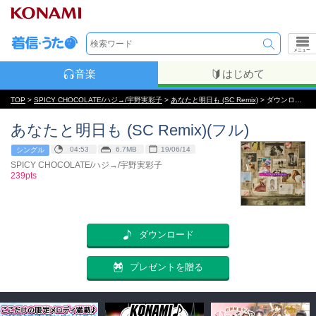
メニュー
音楽
はじめて
TOP
>
SPICY CHOCOLATE/ハジ→/宇野実彩子
>
あなたと明日も (SC Remix)
> ダウンロード
あなたと明日も (SC Remix)(フル)
04:53
6.7MB
19/06/14
シングル
SPICY CHOCOLATE/ハジ→/宇野実彩子
239pts
ダウンロード
プレゼントを贈る