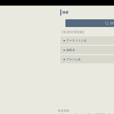
検索
詳
【音楽50音検索】
アーティスト名
楽曲名
アルバム名
推奨環境