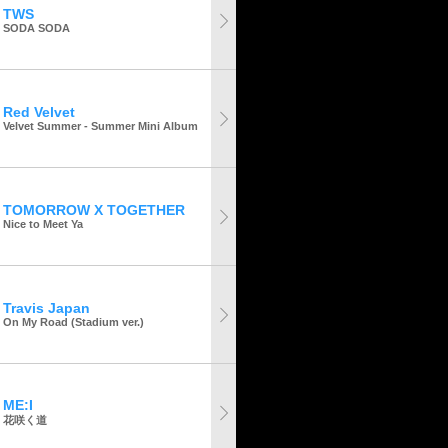
TWS
SODA SODA
Red Velvet
Velvet Summer - Summer Mini Album
TOMORROW X TOGETHER
Nice to Meet Ya
Travis Japan
On My Road (Stadium ver.)
ME:I
花咲く道