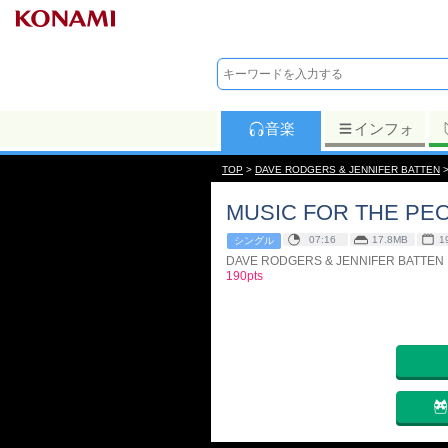
音楽
インフォ
TOP
>
DAVE RODGERS & JENNIFER BATTEN
MUSIC FOR THE PEO
07:16
17.8MB
1
シングル
DAVE RODGERS & JENNIFER BATTEN
190pts