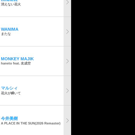
消えない花火
WANIMA
またな
MONKEY MAJIK
haneto feat. 友成空
マルシィ
花火が瞬いて
今井美樹
A PLACE IN THE SUN(2026 Remaster)