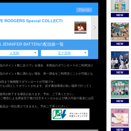
アルバム
NEW
E RODGERS Special COLLECTI
 & JENNIFER BATTENの配信曲一覧
NEW
人気順
五十音順
品のポイント数に足りている場合、本商品のダウンロードがご利用頂け
NEW
品のポイント数に満たない場合、単一課金をご利用頂くことが可能とな
9回まで無期限でダウンロードが可能です。
でも1回としてカウントされます。必ず通信環境の良い場所で行ってく
提供が終了する場合があります。予め、ご了承ください。
のご都合による課金完了後の注文キャンセルおよび購入代金の返金には応
NEW
返品は一切お受けできません。予めご了承ください。
NEW