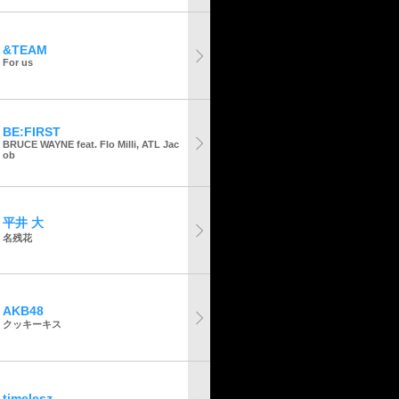
&TEAM
For us
BE:FIRST
BRUCE WAYNE feat. Flo Milli, ATL Jac
ob
平井 大
名残花
AKB48
クッキーキス
timelesz