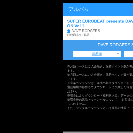
アルバム
SUPER EUROBEAT presents DAV
ON Vol.1
DAVE RODGERS
収録商品:12商品
DAVE RODGERS
新着順
※月額コースにご入会頂き、保持ポイント数が商
ます。
※月額コースにご入会頂き、保持ポイント数が商
ります。
※音楽コンテンツは、楽曲の初回ダウンロード＋
通信環境の影響等でダウンロードに失敗した場合
ださい。
※都合によりダウンロード権利購入後、データの
※課金後の返品・キャンセルについて、 お客様
じられません。
また、デジタルコンテンツという商品の性質上、