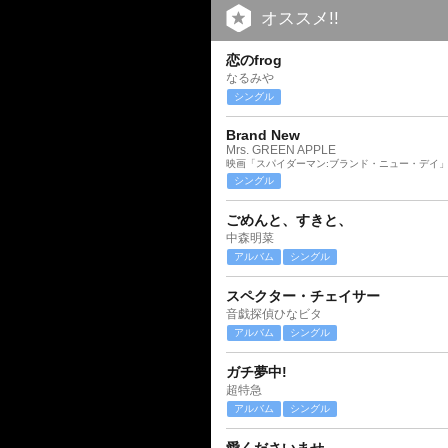
オススメ!!
恋のfrog
なるみや
シングル
Brand New
Mrs. GREEN APPLE
映画「スパイダーマン:ブランド・ニュー・デイ
シングル
ごめんと、すきと、
中森明菜
アルバム
シングル
スペクター・チェイサー
音戯探偵ひなビタ
アルバム
シングル
ガチ夢中!
超特急
アルバム
シングル