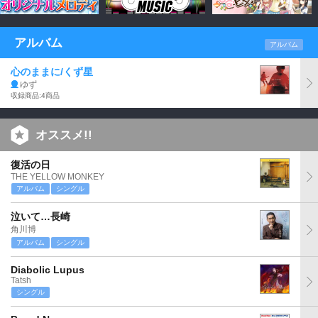
アルバム
アルバム
心のままに/くず星
ゆず
収録商品:4商品
オススメ!!
復活の日
THE YELLOW MONKEY
アルバム
シングル
泣いて…長崎
角川博
アルバム
シングル
Diabolic Lupus
Tatsh
シングル