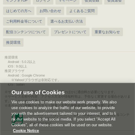
インフォTOP
ログイン
マイページ
会員登録
会員退会
はじめての方へ
お問い合わせ
よくあるご質問
ご利用料金等について
選べるお支払い方法
配信コンテンツについて
プレゼントについて
重要なお知らせ
推奨環境
推奨環境
Android : 5.0.2以上
iOS : 9.0以上
推奨ブラウザ
Android : Google Chrome
※Yahoo!ブラウザは非対応です。
iOS : Safari
Our use of Cookies
サービスをご利用されるには、情報料のほかに通信料が必要になります。
サービス名称や内容、アクセス方法や情報料等は、予告なく変更する場合がありま
す。あらかじめご了承ください。
We use cookies to make our website work properly. We also
本ページに掲載のイラスト・写真・文章の無断複写及び転載を禁じます。
use cookies to analyze the traffic of our website, to provide
you with the advertisement tailored to your interest, and to li
このエルマークは、レコード会社・映像製作会社が提供するコンテ
nk our website to the social media. If you select “Accept All
ンツを示す登録商標です。
RIAJ00013011
Cookies”, all of these cookies will be used on our website.
Cookie Notice