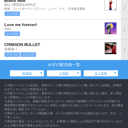
Brand New
Mrs. GREEN APPLE
映画「スパイダーマン:ブランド・ニュー・デイ」日本版主題歌
シングル
Love me forever!
Ado
シングル
CRIMSON BULLET
水樹奈々
アルバム
シングル
ゆずの配信曲一覧
新着順
人気順
五十音順
※月額コースにご入会頂き、保持ポイント数が商品のポイント数に足りている場合、本商品
のダウンロードがご利用頂けます。
※月額コースにご入会頂き、保持ポイント数が商品のポイント数に満たない場合、単一課金
をご利用頂くことが可能となります。
※音楽コンテンツは、楽曲の初回ダウンロード＋9回まで無期限でダウンロードが可能です。
通信環境の影響等でダウンロードに失敗した場合でも1回としてカウントされます。必ず通信
環境の良い場所で行ってください。
※都合によりダウンロード権利購入後、データの提供が終了する場合があります。予め、ご
了承ください。
※課金後の返品・キャンセルについて、 お客様のご都合による課金完了後の注文キャンセル
および購入代金の返金には応じられません。