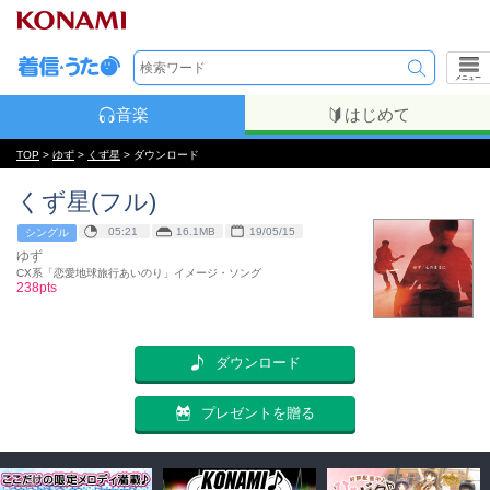
メニュー
音楽
はじめて
TOP
>
ゆず
>
くず星
> ダウンロード
くず星(フル)
05:21
16.1MB
19/05/15
シングル
ゆず
CX系「恋愛地球旅行あいのり」イメージ・ソング
238pts
ダウンロード
プレゼントを贈る