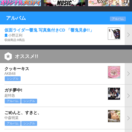
アルバム
アルバム
仮面ライダー響鬼 写真集付きCD 「響鬼見参!!」
小野正利
収録商品:9商品
オススメ!!
クッキーキス
AKB48
シングル
ガチ夢中!
超特急
アルバム
シングル
ごめんと、すきと、
中森明菜
アルバム
シングル