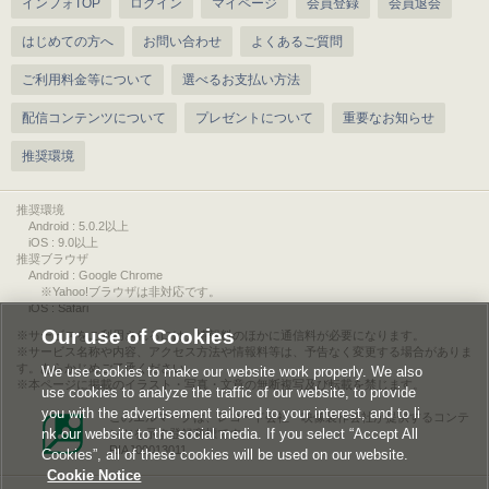
インフォTOP
ログイン
マイページ
会員登録
会員退会
はじめての方へ
お問い合わせ
よくあるご質問
ご利用料金等について
選べるお支払い方法
配信コンテンツについて
プレゼントについて
重要なお知らせ
推奨環境
推奨環境
Android : 5.0.2以上
iOS : 9.0以上
推奨ブラウザ
Android : Google Chrome
※Yahoo!ブラウザは非対応です。
iOS : Safari
Our use of Cookies
サービスをご利用されるには、情報料のほかに通信料が必要になります。
サービス名称や内容、アクセス方法や情報料等は、予告なく変更する場合がありま
す。あらかじめご了承ください。
We use cookies to make our website work properly. We also
本ページに掲載のイラスト・写真・文章の無断複写及び転載を禁じます。
use cookies to analyze the traffic of our website, to provide
you with the advertisement tailored to your interest, and to li
このエルマークは、レコード会社・映像製作会社が提供するコンテ
nk our website to the social media. If you select “Accept All
ンツを示す登録商標です。
RIAJ00013011
Cookies”, all of these cookies will be used on our website.
Cookie Notice