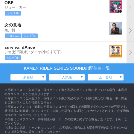
OBF
ジョー・力一
シングル
女の意地
角川博
アルバム
シングル
survival dAnce
ジオ(松田颯水)×ダイヤ(小松未可子)
シングル
KAMEN RIDER SERIES SOUNDの配信曲一覧
新着順
人気順
五十音順
※月額コースにご入会頂き、保持ポイント数が商品のポイント数に足りている場合、本商品
のダウンロードがご利用頂けます。
※月額コースにご入会頂き、保持ポイント数が商品のポイント数に満たない場合、単一課金
をご利用頂くことが可能となります。
※音楽コンテンツは、楽曲の初回ダウンロード＋9回まで無期限でダウンロードが可能です。
通信環境の影響等でダウンロードに失敗した場合でも1回としてカウントされます。必ず通信
環境の良い場所で行ってください。
※都合によりダウンロード権利購入後、データの提供が終了する場合があります。予め、ご
了承ください。
※課金後の返品・キャンセルについて、 お客様のご都合による課金完了後の注文キャンセル
および購入代金の返金には応じられません。