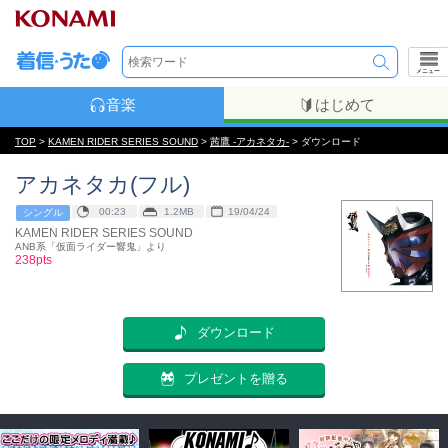
メニュー
音楽
はじめて
TOP
>
KAMEN RIDER SERIES SOUND
>
茜鷹 -アカネタカ-
> ダウンロード
アカネタカ(フル)
00:23
1.2MB
19/04/24
シングル
KAMEN RIDER SERIES SOUND
ANB系「仮面ライダー響鬼」より
238pts
ダウンロード
プレゼントを贈る