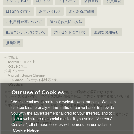
インフォTOP
ログイン
マイページ
会員登録
会員退会
はじめての方へ
お問い合わせ
よくあるご質問
ご利用料金等について
選べるお支払い方法
配信コンテンツについて
プレゼントについて
重要なお知らせ
推奨環境
推奨環境
Android : 5.0.2以上
iOS : 9.0以上
推奨ブラウザ
Android : Google Chrome
※Yahoo!ブラウザは非対応です。
iOS : Safari
Our use of Cookies
サービスをご利用されるには、情報料のほかに通信料が必要になります。
サービス名称や内容、アクセス方法や情報料等は、予告なく変更する場合がありま
す。あらかじめご了承ください。
We use cookies to make our website work properly. We also
本ページに掲載のイラスト・写真・文章の無断複写及び転載を禁じます。
use cookies to analyze the traffic of our website, to provide
you with the advertisement tailored to your interest, and to li
このエルマークは、レコード会社・映像製作会社が提供するコンテ
nk our website to the social media. If you select “Accept All
ンツを示す登録商標です。
RIAJ00013011
Cookies”, all of these cookies will be used on our website.
Cookie Notice