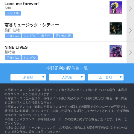
Love me forever!
Ado
シングル
南谷ミュージック・シティー
桑田 佳祐
アルバム
シングル
着うた
呼び出し音
NINE LIVES
超特急
アルバム
シングル
小野正利の配信曲一覧
新着順
人気順
五十音順
※月額コースにご入会頂き、保持ポイント数が商品のポイント数に足りている場合、本商品
のダウンロードがご利用頂けます。
※月額コースにご入会頂き、保持ポイント数が商品のポイント数に満たない場合、単一課金
をご利用頂くことが可能となります。
※音楽コンテンツは、楽曲の初回ダウンロード＋9回まで無期限でダウンロードが可能です。
通信環境の影響等でダウンロードに失敗した場合でも1回としてカウントされます。必ず通信
環境の良い場所で行ってください。
※都合によりダウンロード権利購入後、データの提供が終了する場合があります。予め、ご
了承ください。
※課金後の返品・キャンセルについて、 お客様のご都合による課金完了後の注文キャンセル
および購入代金の返金には応じられません。