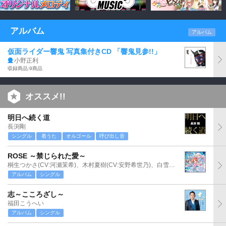
アルバム
アルバム
仮面ライダー響鬼 写真集付きCD 「響鬼見参!!」
小野正利
収録商品:9商品
オススメ!!
明日へ続く道
長渕剛
シングル
着うた
オルゴール
呼び出し音
ROSE ～禁じられた愛～
桐生つかさ(CV:河瀬茉希)、木村夏樹(CV:安野希世乃)、白雪千夜(CV:関口理咲)
アルバム
シングル
志～こころざし～
福田こうへい
アルバム
シングル