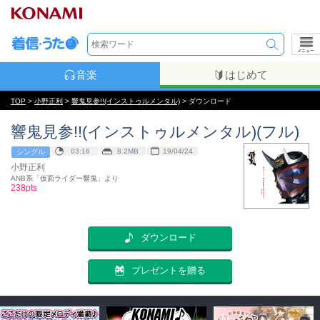
メニュー
音楽
はじめて
TOP
>
小野正利
>
響鬼見参!!(インストゥルメンタル)
> ダウンロード
響鬼見参!!(インストゥルメンタル)(フル)
03:16
8.2MB
19/04/24
シングル
小野正利
ANB系「仮面ライダー響鬼」より
238pts
ダウンロード
プレゼントを贈る