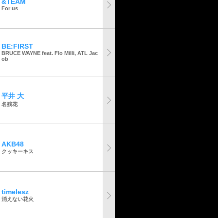
&TEAM
For us
BE:FIRST
BRUCE WAYNE feat. Flo Milli, ATL Jac
ob
平井 大
名残花
AKB48
クッキーキス
timelesz
消えない花火