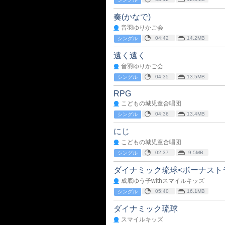
奏(かなで)
音羽ゆりかご会
04:42
14.2MB
シングル
遠く遠く
音羽ゆりかご会
04:35
13.5MB
シングル
RPG
こどもの城児童合唱団
04:36
13.4MB
シングル
にじ
こどもの城児童合唱団
02:37
9.5MB
シングル
ダイナミック琉球<ボーナスト
成底ゆう子withスマイルキッズ
05:40
16.1MB
シングル
ダイナミック琉球
スマイルキッズ