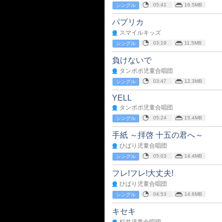
05:41
16.5MB
シングル
パプリカ
スマイルキッズ
03:19
11.5MB
シングル
負けないで
タンポポ児童合唱団
03:47
12.3MB
シングル
YELL
タンポポ児童合唱団
05:24
15.4MB
シングル
手紙 ～拝啓 十五の君へ～
ひばり児童合唱団
05:03
14.4MB
シングル
フレ!フレ!大丈夫!
ひばり児童合唱団
04:53
14.6MB
シングル
キセキ