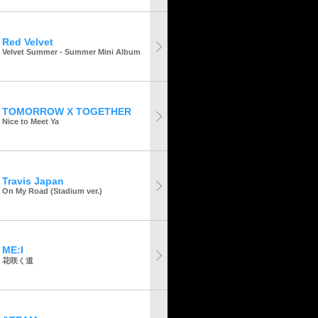
Red Velvet
Velvet Summer - Summer Mini Album
TOMORROW X TOGETHER
Nice to Meet Ya
Travis Japan
On My Road (Stadium ver.)
ME:I
花咲く道