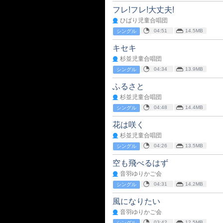
フレ!フレ!大丈夫!
ひばり児童合唱団
04:51
14.5MB
シングル
キセキ
杉並児童合唱団
04:34
13.9MB
シングル
ふるさと
杉並児童合唱団
04:48
14.4MB
シングル
花は咲く
杉並児童合唱団
04:26
13.5MB
シングル
空も飛べるはず
音羽ゆりかご会
04:31
14.2MB
シングル
風になりたい
音羽ゆりかご会
03:42
12.5MB
シングル