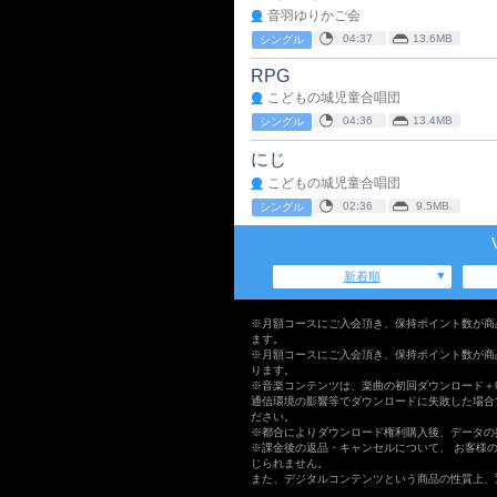
音羽ゆりかご会
04:37
13.6MB
シングル
RPG
こどもの城児童合唱団
04:36
13.4MB
シングル
にじ
こどもの城児童合唱団
02:36
9.5MB
シングル
新着順
※月額コースにご入会頂き、保持ポイント数が商
ます。
※月額コースにご入会頂き、保持ポイント数が商
ります。
※音楽コンテンツは、楽曲の初回ダウンロード＋
通信環境の影響等でダウンロードに失敗した場合
ださい。
※都合によりダウンロード権利購入後、データの
※課金後の返品・キャンセルについて、 お客様
じられません。
また、デジタルコンテンツという商品の性質上、