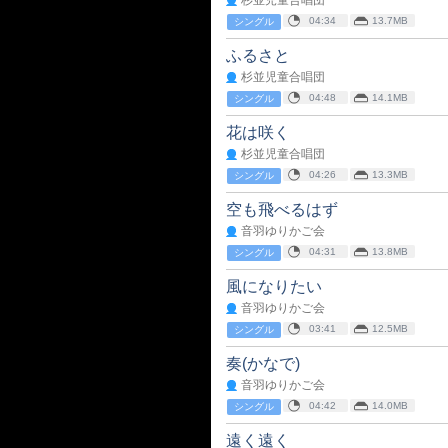
杉並児童合唱団
04:34
13.7MB
シングル
ふるさと
杉並児童合唱団
04:48
14.1MB
シングル
花は咲く
杉並児童合唱団
04:26
13.3MB
シングル
空も飛べるはず
音羽ゆりかご会
04:31
13.8MB
シングル
風になりたい
音羽ゆりかご会
03:41
12.5MB
シングル
奏(かなで)
音羽ゆりかご会
04:42
14.0MB
シングル
遠く遠く