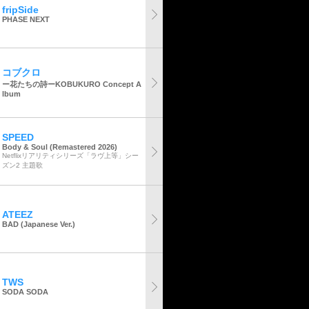
fripSide
PHASE NEXT
コブクロ
ー花たちの詩ーKOBUKURO Concept A
lbum
SPEED
Body & Soul (Remastered 2026)
Netflixリアリティシリーズ「ラヴ上等」シー
ズン2 主題歌
ATEEZ
BAD (Japanese Ver.)
TWS
SODA SODA