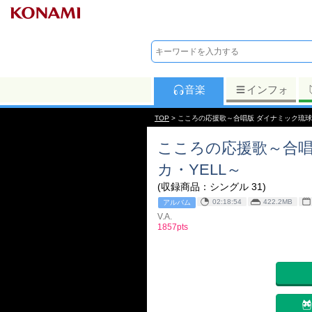
音楽
インフォ
TOP
> こころの応援歌～合唱版 ダイナミック琉球
こころの応援歌～合唱
カ・YELL～
(収録商品：シングル 31)
02:18:54
422.2MB
アルバム
V.A.
1857pts