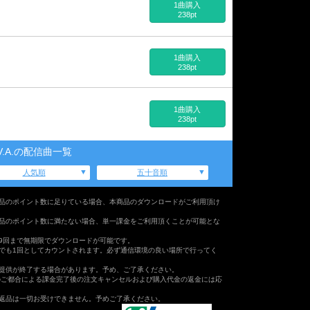
1曲購入
238pt
1曲購入
238pt
1曲購入
238pt
V.A.の配信曲一覧
人気順
五十音順
品のポイント数に足りている場合、本商品のダウンロードがご利用頂け
品のポイント数に満たない場合、単一課金をご利用頂くことが可能とな
9回まで無期限でダウンロードが可能です。
でも1回としてカウントされます。必ず通信環境の良い場所で行ってく
提供が終了する場合があります。予め、ご了承ください。
のご都合による課金完了後の注文キャンセルおよび購入代金の返金には応
返品は一切お受けできません。予めご了承ください。