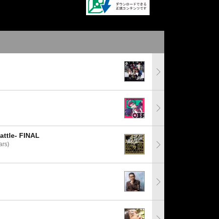
tle- FINAL
rs)