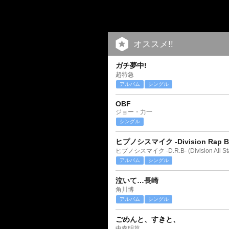
オススメ!!
ガチ夢中!
超特急
アルバム
シングル
OBF
ジョー・力一
シングル
ヒプノシスマイク -Division Rap Bat
ヒプノシスマイク -D.R.B- (Division All Sta
アルバム
シングル
泣いて…長崎
角川博
アルバム
シングル
ごめんと、すきと、
中森明菜