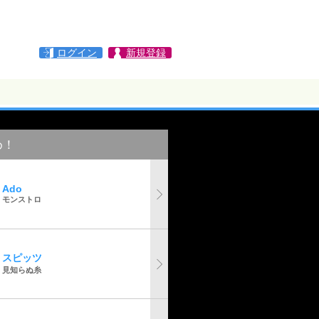
ログイン
新規登録
め！
Ado
モンストロ
スピッツ
見知らぬ糸