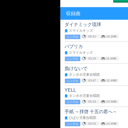
収録曲
ダイナミック琉球
スマイルキッズ
05:41
16.2MB
シングル
パプリカ
スマイルキッズ
03:19
11.4MB
シングル
負けないで
タンポポ児童合唱団
03:47
12.4MB
シングル
YELL
タンポポ児童合唱団
05:24
15.5MB
シングル
手紙 ～拝啓 十五の君へ～
ひばり児童合唱団
05:03
14.4MB
シングル