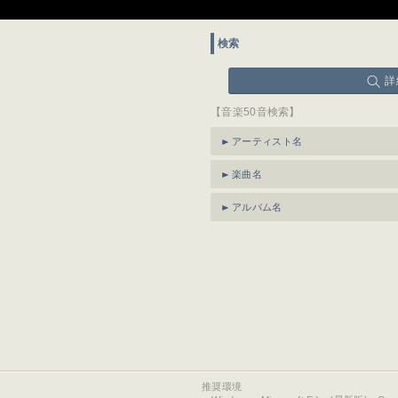
検索
詳
【音楽50音検索】
アーティスト名
楽曲名
アルバム名
推奨環境