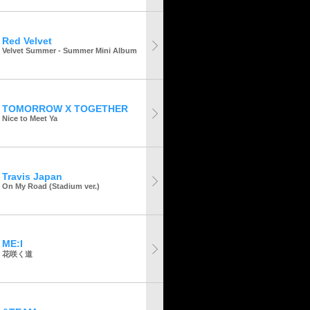
Red Velvet
Velvet Summer - Summer Mini Album
TOMORROW X TOGETHER
Nice to Meet Ya
Travis Japan
On My Road (Stadium ver.)
ME:I
花咲く道