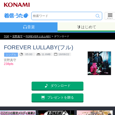
メニュー
音楽
はじめて
TOP
>
宮野真守
>
FOREVER LULLABY
> ダウンロード
FOREVER LULLABY(フル)
05:00
11.6MB
18/08/22
シングル
宮野真守
238pts
ダウンロード
プレゼントを贈る