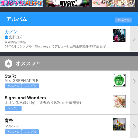
アルバム
アルバム
カノン
宮野真守
収録商品:3商品
08年6月にシングル「Discovery」でデビューした埼玉県出身(83年生まれ)、宮野真守(みやのまもる)の「ULTRA FLY」(12年11月発売)に続く9作目のシングルでTVアニメ『うたの☆プリンスさまっ♪ マジLOVE2000%』(TOKYO MX他で放映)主題歌。
オススメ!!
StaRt
Mrs. GREEN APPLE
アルバム
シングル
Signs and Wonders
ネオン(CV:藤川茜)、芽兎めう(CV:五十嵐裕美)
シングル
青空
マルシィ
アルバム
シングル