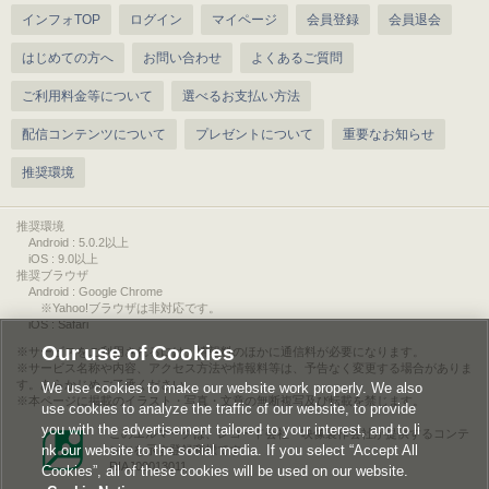
インフォTOP
ログイン
マイページ
会員登録
会員退会
はじめての方へ
お問い合わせ
よくあるご質問
ご利用料金等について
選べるお支払い方法
配信コンテンツについて
プレゼントについて
重要なお知らせ
推奨環境
推奨環境
Android : 5.0.2以上
iOS : 9.0以上
推奨ブラウザ
Android : Google Chrome
※Yahoo!ブラウザは非対応です。
iOS : Safari
Our use of Cookies
サービスをご利用されるには、情報料のほかに通信料が必要になります。
サービス名称や内容、アクセス方法や情報料等は、予告なく変更する場合がありま
す。あらかじめご了承ください。
We use cookies to make our website work properly. We also
本ページに掲載のイラスト・写真・文章の無断複写及び転載を禁じます。
use cookies to analyze the traffic of our website, to provide
you with the advertisement tailored to your interest, and to li
このエルマークは、レコード会社・映像製作会社が提供するコンテ
nk our website to the social media. If you select “Accept All
ンツを示す登録商標です。
RIAJ00013011
Cookies”, all of these cookies will be used on our website.