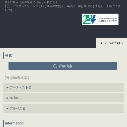
および購入代金の返金には応じられません。
また、デジタルコンテンツという商品の性質上、返品は一切お受けできません。予めご了承
ください。
▲ページの先頭へ
検索
詳細検索
【音楽50音検索】
アーティスト名
楽曲名
アルバム名
information