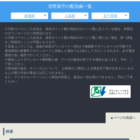
宮野真守の配信曲一覧
新着順
人気順
五十音順
※月額コースにご入会頂き、保持ポイント数が商品のポイント数に足りている場合、本商品
のダウンロードがご利用頂けます。
※月額コースにご入会頂き、保持ポイント数が商品のポイント数に満たない場合、単一課金
をご利用頂くことが可能となります。
※音楽コンテンツは、楽曲の初回ダウンロード＋9回まで無期限でダウンロードが可能です。
通信環境の影響等でダウンロードに失敗した場合でも1回としてカウントされます。必ず通信
環境の良い場所で行ってください。
※都合によりダウンロード権利購入後、データの提供が終了する場合があります。予め、ご
了承ください。
※課金後の返品・キャンセルについて、 お客様のご都合による課金完了後の注文キャンセル
および購入代金の返金には応じられません。
また、デジタルコンテンツという商品の性質上、返品は一切お受けできません。予めご了承
ください。
▲ページの先頭へ
検索