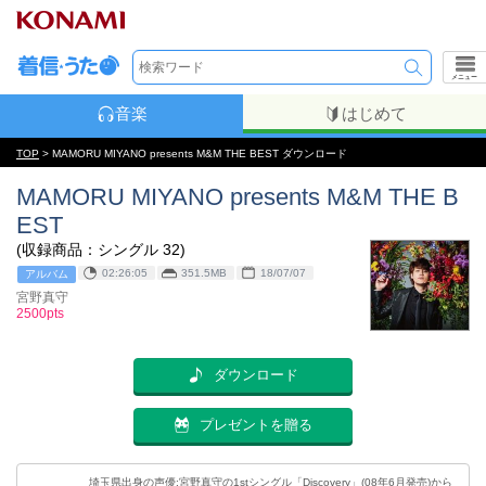
メニュー
音楽
はじめて
TOP
> MAMORU MIYANO presents M&M THE BEST ダウンロード
MAMORU MIYANO presents M&M THE B
EST
(収録商品：シングル 32)
02:26:05
351.5MB
18/07/07
アルバム
宮野真守
2500pts
ダウンロード
プレゼントを贈る
埼玉県出身の声優:宮野真守の1stシングル「Discovery」(08年6月発売)から