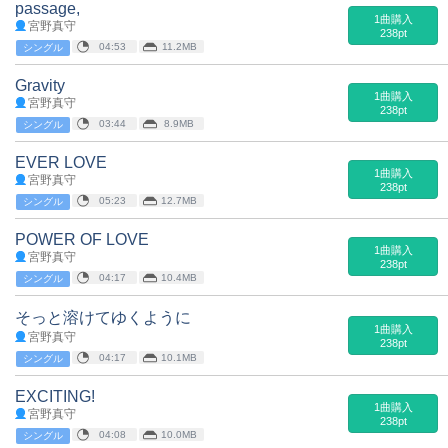
passage,
1曲購入
宮野真守
238pt
04:53
11.2MB
シングル
Gravity
1曲購入
宮野真守
238pt
03:44
8.9MB
シングル
EVER LOVE
1曲購入
宮野真守
238pt
05:23
12.7MB
シングル
POWER OF LOVE
1曲購入
宮野真守
238pt
04:17
10.4MB
シングル
そっと溶けてゆくように
1曲購入
宮野真守
238pt
04:17
10.1MB
シングル
EXCITING!
1曲購入
宮野真守
238pt
04:08
10.0MB
シングル