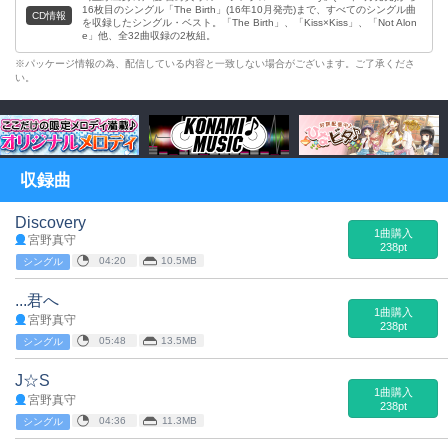
16枚目のシングル「The Birth」(16年10月発売)まで、すべてのシングル曲
CD情報
を収録したシングル・ベスト。「The Birth」、「Kiss×Kiss」、「Not Alon
e」他、全32曲収録の2枚組。
※パッケージ情報の為、配信している内容と一致しない場合がございます。ご了承くださ
い。
収録曲
Discovery
1曲購入
宮野真守
238pt
04:20
10.5MB
シングル
...君へ
1曲購入
宮野真守
238pt
05:48
13.5MB
シングル
J☆S
1曲購入
宮野真守
238pt
04:36
11.3MB
シングル