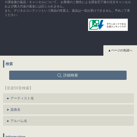
※課金後の返品・キャンセルについて、 お客様のご都合による課金完了後の注文キャンセル
および購入代金の返金には応じられません。
また、デジタルコンテンツという商品の性質上、返品は一切お受けできません。予めご了承
ください。
▲ページの先頭へ
検索
詳細検索
【音楽50音検索】
アーティスト名
楽曲名
アルバム名