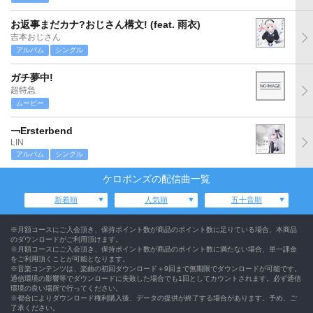
お返事まだカナ?おじさん構文! (feat. 雨衣)
吉本おじさん
アルバム
シングル
ガチ夢中!
超特急
ムービー
￢Ersterbend
LIN
アルバム
シングル
ケロポンズの配信曲一覧
新着順
人気順
五十音順
※月額コースにご入会頂き、保持ポイント数が商品のポイント数に足りている場合、本商品
のダウンロードがご利用頂けます。
※月額コースにご入会頂き、保持ポイント数が商品のポイント数に満たない場合、単一課金
をご利用頂くことが可能となります。
※音楽コンテンツは、楽曲の初回ダウンロード＋9回まで無期限でダウンロードが可能です。
通信環境の影響等でダウンロードに失敗した場合でも1回としてカウントされます。必ず通信
環境の良い場所で行ってください。
※都合によりダウンロード権利購入後、データの提供が終了する場合があります。予め、ご
了承ください。