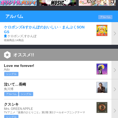
アルバム
アルバム
ケロポンズ&すかんぽのおいしい・まんぷくSON
GS
ケロポンズ,すかんぽ
収録商品:14商品
オススメ!!
Love me forever!
Ado
シングル
泣いて…長崎
角川博
アルバム
シングル
クスシキ
Mrs. GREEN APPLE
TVアニメ『薬屋のひとりごと』第2期 第2クールオープニングテーマ
シングル