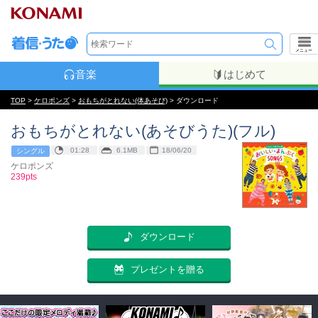
メニュー
音楽
はじめて
TOP
>
ケロポンズ
>
おもちがとれない(体あそび)
> ダウンロード
おもちがとれない(あそびうた)(フル)
01:28
6.1MB
18/06/20
シングル
ケロポンズ
239pts
ダウンロード
プレゼントを贈る