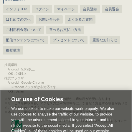
information
インフォTOP
ログイン
マイページ
会員登録
会員退会
はじめての方へ
お問い合わせ
よくあるご質問
ご利用料金等について
選べるお支払い方法
配信コンテンツについて
プレゼントについて
重要なお知らせ
推奨環境
推奨環境
Android : 5.0.2以上
iOS : 9.0以上
推奨ブラウザ
Android : Google Chrome
※Yahoo!ブラウザは非対応です。
iOS : Safari
Our use of Cookies
サービスをご利用されるには、情報料のほかに通信料が必要になります。
サービス名称や内容、アクセス方法や情報料等は、予告なく変更する場合がありま
す。あらかじめご了承ください。
We use cookies to make our website work properly. We also
本ページに掲載のイラスト・写真・文章の無断複写及び転載を禁じます。
use cookies to analyze the traffic of our website, to provide
you with the advertisement tailored to your interest, and to li
このエルマークは、レコード会社・映像製作会社が提供するコンテ
nk our website to the social media. If you select “Accept All
ンツを示す登録商標です。
RIAJ00013011
Cookies”, all of these cookies will be used on our website.