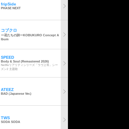
fripSide
PHASE NEXT
コブクロ
ー花たちの詩ーKOBUKURO Concept A
lbum
SPEED
Body & Soul (Remastered 2026)
Netflixリアリティシリーズ「ラヴ上等」シー
ズン2 主題歌
ATEEZ
BAD (Japanese Ver.)
TWS
SODA SODA