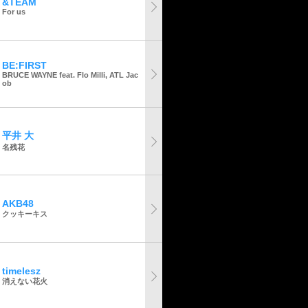
&TEAM
For us
BE:FIRST
BRUCE WAYNE feat. Flo Milli, ATL Jac
ob
平井 大
名残花
AKB48
クッキーキス
timelesz
消えない花火