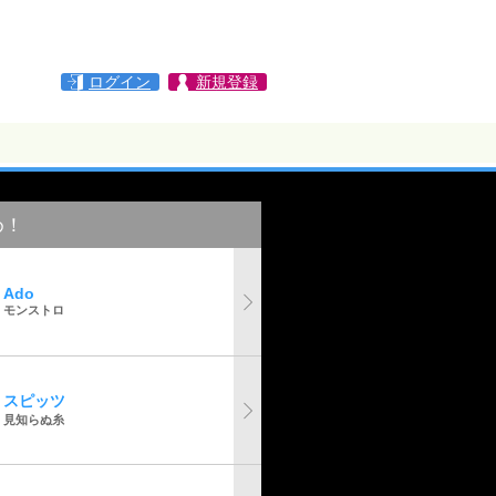
ログイン
新規登録
め！
Ado
モンストロ
スピッツ
見知らぬ糸