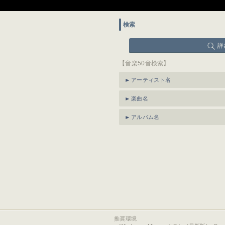
検索
詳
【音楽50音検索】
アーティスト名
楽曲名
アルバム名
推奨環境