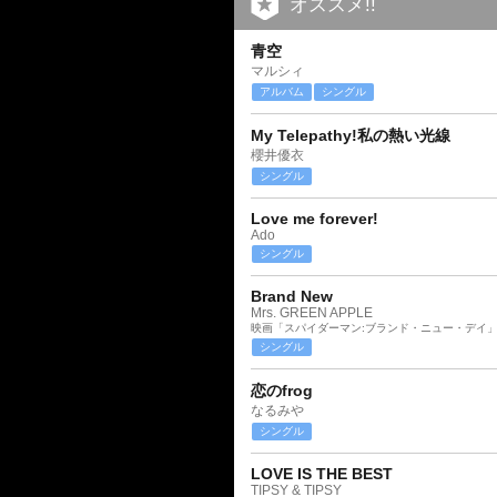
オススメ!!
青空
マルシィ
アルバム
シングル
My Telepathy!私の熱い光線
櫻井優衣
シングル
Love me forever!
Ado
シングル
Brand New
Mrs. GREEN APPLE
映画「スパイダーマン:ブランド・ニュー・デイ
シングル
恋のfrog
なるみや
シングル
LOVE IS THE BEST
TIPSY & TIPSY