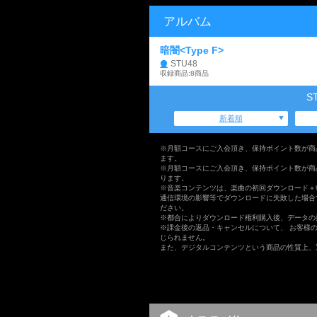
アルバム
暗闇<Type F>
STU48
収録商品:8商品
S
新着順
※月額コースにご入会頂き、保持ポイント数が商
ます。
※月額コースにご入会頂き、保持ポイント数が商
ります。
※音楽コンテンツは、楽曲の初回ダウンロード＋
通信環境の影響等でダウンロードに失敗した場合
ださい。
※都合によりダウンロード権利購入後、データの
※課金後の返品・キャンセルについて、 お客様
じられません。
また、デジタルコンテンツという商品の性質上、