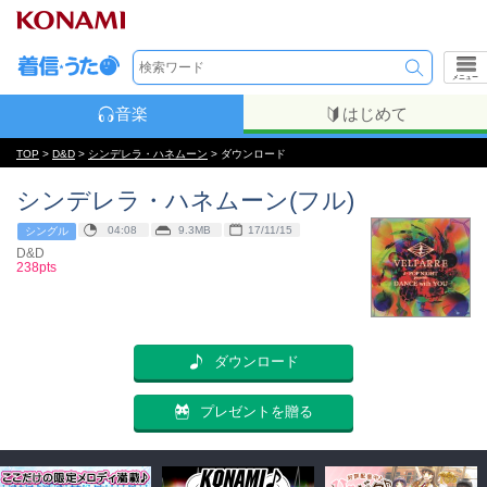
メニュー
音楽
はじめて
TOP
>
D&D
>
シンデレラ・ハネムーン
> ダウンロード
シンデレラ・ハネムーン(フル)
04:08
9.3MB
17/11/15
シングル
D&D
238pts
ダウンロード
プレゼントを贈る