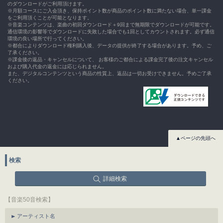
のダウンロードがご利用頂けます。
※月額コースにご入会頂き、保持ポイント数が商品のポイント数に満たない場合、単一課金
をご利用頂くことが可能となります。
※音楽コンテンツは、楽曲の初回ダウンロード＋9回まで無期限でダウンロードが可能です。
通信環境の影響等でダウンロードに失敗した場合でも1回としてカウントされます。必ず通信
環境の良い場所で行ってください。
※都合によりダウンロード権利購入後、データの提供が終了する場合があります。予め、ご
了承ください。
※課金後の返品・キャンセルについて、 お客様のご都合による課金完了後の注文キャンセル
および購入代金の返金には応じられません。
また、デジタルコンテンツという商品の性質上、返品は一切お受けできません。予めご了承
ください。
▲ページの先頭へ
検索
詳細検索
【音楽50音検索】
アーティスト名