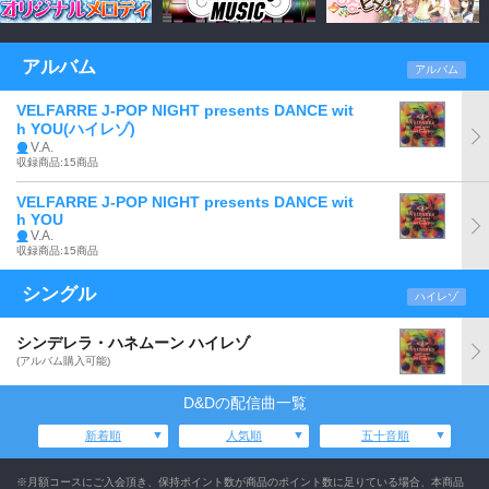
アルバム
アルバム
VELFARRE J-POP NIGHT presents DANCE wit
h YOU(ハイレゾ)
V.A.
収録商品:15商品
VELFARRE J-POP NIGHT presents DANCE wit
h YOU
V.A.
収録商品:15商品
シングル
ハイレゾ
シンデレラ・ハネムーン ハイレゾ
(アルバム購入可能)
D&Dの配信曲一覧
新着順
人気順
五十音順
※月額コースにご入会頂き、保持ポイント数が商品のポイント数に足りている場合、本商品