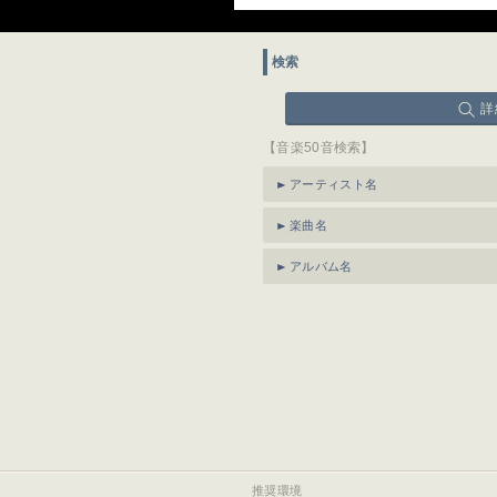
検索
詳
【音楽50音検索】
アーティスト名
楽曲名
アルバム名
推奨環境