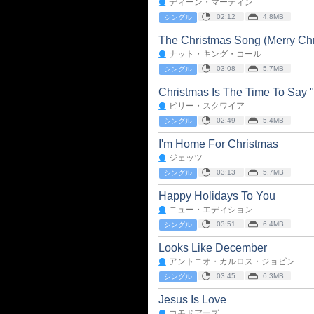
ディーン・マーティン
02:12
4.8MB
シングル
The Christmas Song (Merry Chr
ナット・キング・コール
03:08
5.7MB
シングル
Christmas Is The Time To Say "
ビリー・スクワイア
02:49
5.4MB
シングル
I'm Home For Christmas
ジェッツ
03:13
5.7MB
シングル
Happy Holidays To You
ニュー・エディション
03:51
6.4MB
シングル
Looks Like December
アントニオ・カルロス・ジョビン
03:45
6.3MB
シングル
Jesus Is Love
コモドアーズ