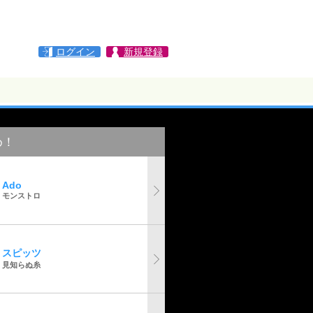
ログイン
新規登録
め！
Ado
モンストロ
スピッツ
見知らぬ糸