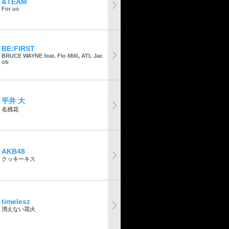
&TEAM
For us
BE:FIRST
BRUCE WAYNE feat. Flo Milli, ATL Jac
ob
平井 大
名残花
AKB48
クッキーキス
timelesz
消えない花火