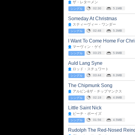
ザ・レターメン
02:30
5.1MB
シングル
Someday At Christmas
スティーヴィー・ワンダー
02:48
5.3MB
シングル
I Want To Come Home For Chr
マーヴィン・ゲイ
03:25
5.9MB
シングル
Auld Lang Syne
ロッド・スチュワート
03:44
6.3MB
シングル
The Chipmunk Song
アルビン&ザ・チップマンクス
02:19
4.9MB
シングル
Little Saint Nick
ビーチ・ボーイズ
01:56
4.5MB
シングル
Rudolph The Red-Nosed Rein