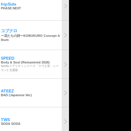
fripSide
PHASE NEXT
コブクロ
ー花たちの詩ーKOBUKURO Concept A
lbum
SPEED
Body & Soul (Remastered 2026)
Netflixリアリティシリーズ「ラヴ上等」シー
ズン2 主題歌
ATEEZ
BAD (Japanese Ver.)
TWS
SODA SODA