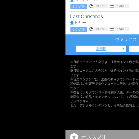
04:55
7.4MB
シングル
Last Christmas
ビリー
04:59
7.5MB
シングル
ヴァリアス
新着順
※月額コースにご入会頂き、保持ポイント数が商
ます。
※月額コースにご入会頂き、保持ポイント数が商
ります。
※音楽コンテンツは、楽曲の初回ダウンロード＋
通信環境の影響等でダウンロードに失敗した場合
ださい。
※都合によりダウンロード権利購入後、データの
※課金後の返品・キャンセルについて、 お客様
じられません。
また、デジタルコンテンツという商品の性質上、
オススメ!!