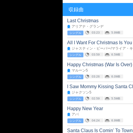
収録曲
Last Christmas
アリアナ・グランデ
03:23
5.9MB
シングル
All I Want For Christmas Is You
ジャスティン・ビーバー/マライア・
03:59
6.5MB
シングル
Happy Christmas (War Is Over)
マルーン5
03:26
6.0MB
シングル
I Saw Mommy Kissing Santa C
ジャクソン5
02:59
5.5MB
シングル
Happy New Year
アバ
04:24
6.9MB
シングル
Santa Claus Is Comin' To Town