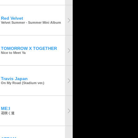
Red Velvet
Velvet Summer - Summer Mini Album
TOMORROW X TOGETHER
Nice to Meet Ya
Travis Japan
On My Road (Stadium ver.)
ME:I
花咲く道