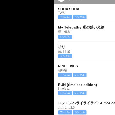
SODA SODA
TWS
アルバム
シングル
My Telepathy!私の熱い光線
櫻井優衣
シングル
祈り
藤川千愛
シングル
NINE LIVES
超特急
アルバム
シングル
RUN (timelesz edition)
timelesz
アルバム
シングル
ロンロンへライライライ! -EmoCosin
ここなつ2.0
アルバム
シングル