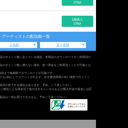
239pt
1曲購入
239pt
・アーティストの配信曲一覧
人気順
五十音順
品のポイント数に足りている場合、本商品のダウンロードがご利用頂け
品のポイント数に満たない場合、単一課金をご利用頂くことが可能とな
9回まで無期限でダウンロードが可能です。
でも1回としてカウントされます。必ず通信環境の良い場所で行ってく
提供が終了する場合があります。予め、ご了承ください。
のご都合による課金完了後の注文キャンセルおよび購入代金の返金には応
返品は一切お受けできません。予めご了承ください。