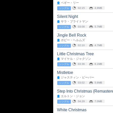
ペギー・リー
02:15
4.8MB
シングル
Silent Night
サラ・ブライトマン
03:08
5.7MB
シングル
Jingle Bell Rock
ボビー・ヘルムズ
02:10
4.7MB
シングル
Little Christmas Tree
マイケル・ジャクソン
03:36
6.1MB
シングル
Mistletoe
ジャスティン・ビーバー
03:02
5.6MB
シングル
Step Into Christmas (Remaster
エルトン・ジョン
04:29
7.0MB
シングル
White Christmas