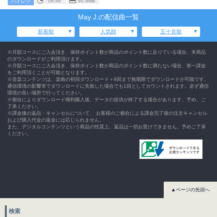
06:46
90.8MB
ハイレゾ
May J.の配信曲一覧
新着順
人気順
五十音順
※月額コースにご入会頂き、保持ポイント数が商品のポイント数に足りている場合、本商品
のダウンロードがご利用頂けます。
※月額コースにご入会頂き、保持ポイント数が商品のポイント数に満たない場合、単一課金
をご利用頂くことが可能となります。
※音楽コンテンツは、楽曲の初回ダウンロード＋9回まで無期限でダウンロードが可能です。
通信環境の影響等でダウンロードに失敗した場合でも1回としてカウントされます。必ず通信
環境の良い場所で行ってください。
※都合によりダウンロード権利購入後、データの提供が終了する場合があります。予め、ご
了承ください。
※課金後の返品・キャンセルについて、 お客様のご都合による課金完了後の注文キャンセル
および購入代金の返金には応じられません。
また、デジタルコンテンツという商品の性質上、返品は一切お受けできません。予めご了承
ください。
▲ページの先頭へ
検索