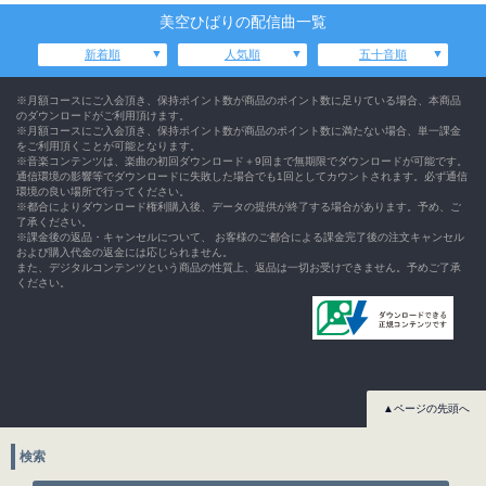
美空ひばりの配信曲一覧
新着順
人気順
五十音順
※月額コースにご入会頂き、保持ポイント数が商品のポイント数に足りている場合、本商品
のダウンロードがご利用頂けます。
※月額コースにご入会頂き、保持ポイント数が商品のポイント数に満たない場合、単一課金
をご利用頂くことが可能となります。
※音楽コンテンツは、楽曲の初回ダウンロード＋9回まで無期限でダウンロードが可能です。
通信環境の影響等でダウンロードに失敗した場合でも1回としてカウントされます。必ず通信
環境の良い場所で行ってください。
※都合によりダウンロード権利購入後、データの提供が終了する場合があります。予め、ご
了承ください。
※課金後の返品・キャンセルについて、 お客様のご都合による課金完了後の注文キャンセル
および購入代金の返金には応じられません。
また、デジタルコンテンツという商品の性質上、返品は一切お受けできません。予めご了承
ください。
▲ページの先頭へ
検索