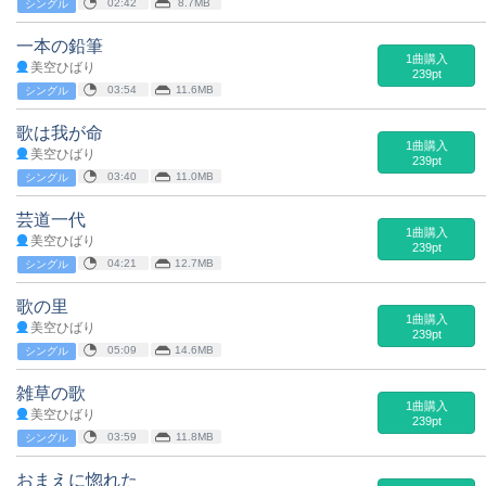
02:42
8.7MB
シングル
一本の鉛筆
1曲購入
美空ひばり
239pt
03:54
11.6MB
シングル
歌は我が命
1曲購入
美空ひばり
239pt
03:40
11.0MB
シングル
芸道一代
1曲購入
美空ひばり
239pt
04:21
12.7MB
シングル
歌の里
1曲購入
美空ひばり
239pt
05:09
14.6MB
シングル
雑草の歌
1曲購入
美空ひばり
239pt
03:59
11.8MB
シングル
おまえに惚れた