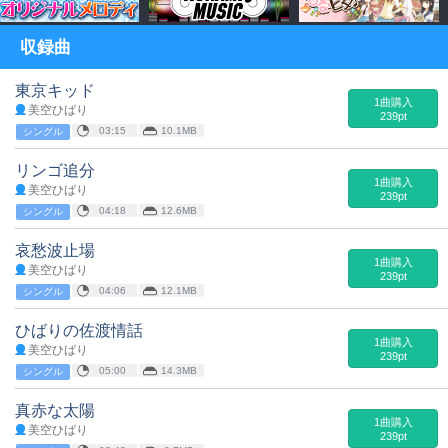
収録曲
東京キッド
1曲購入
美空ひばり
239pt
03:15
10.1MB
シングル
リンゴ追分
1曲購入
美空ひばり
239pt
04:18
12.6MB
シングル
哀愁波止場
1曲購入
美空ひばり
239pt
04:06
12.1MB
シングル
ひばりの佐渡情話
1曲購入
美空ひばり
239pt
05:00
14.3MB
シングル
真赤な太陽
1曲購入
美空ひばり
239pt