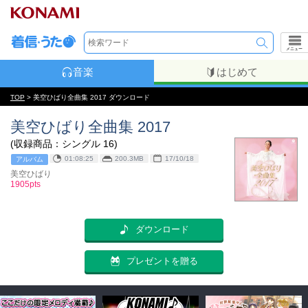
メニュー
音楽
はじめて
TOP
> 美空ひばり全曲集 2017 ダウンロード
美空ひばり全曲集 2017
(収録商品：シングル 16)
01:08:25
200.3MB
17/10/18
アルバム
美空ひばり
1905pts
ダウンロード
プレゼントを贈る