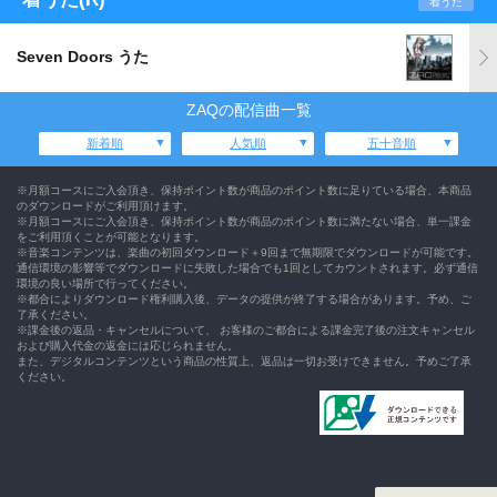
着うた
Seven Doors うた
ZAQの配信曲一覧
新着順
人気順
五十音順
※月額コースにご入会頂き、保持ポイント数が商品のポイント数に足りている場合、本商品
のダウンロードがご利用頂けます。
※月額コースにご入会頂き、保持ポイント数が商品のポイント数に満たない場合、単一課金
をご利用頂くことが可能となります。
※音楽コンテンツは、楽曲の初回ダウンロード＋9回まで無期限でダウンロードが可能です。
通信環境の影響等でダウンロードに失敗した場合でも1回としてカウントされます。必ず通信
環境の良い場所で行ってください。
※都合によりダウンロード権利購入後、データの提供が終了する場合があります。予め、ご
了承ください。
※課金後の返品・キャンセルについて、 お客様のご都合による課金完了後の注文キャンセル
および購入代金の返金には応じられません。
また、デジタルコンテンツという商品の性質上、返品は一切お受けできません。予めご了承
ください。