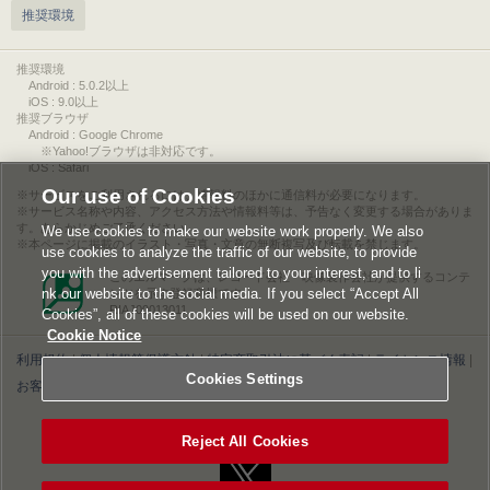
推奨環境
推奨環境
Android : 5.0.2以上
iOS : 9.0以上
推奨ブラウザ
Android : Google Chrome
※Yahoo!ブラウザは非対応です。
iOS : Safari
Our use of Cookies
サービスをご利用されるには、情報料のほかに通信料が必要になります。
サービス名称や内容、アクセス方法や情報料等は、予告なく変更する場合がありま
す。あらかじめご了承ください。
We use cookies to make our website work properly. We also
本ページに掲載のイラスト・写真・文章の無断複写及び転載を禁じます。
use cookies to analyze the traffic of our website, to provide
you with the advertisement tailored to your interest, and to li
このエルマークは、レコード会社・映像製作会社が提供するコンテ
nk our website to the social media. If you select “Accept All
ンツを示す登録商標です。
RIAJ00013011
Cookies”, all of these cookies will be used on our website.
Cookie Notice
利用規約
|
個人情報等保護方針
|
特定商取引法に基づく表記
|
ライセンス情報
|
Cookies Settings
お客様情報の外部送信について
|
Cookies Settings
©2026 Konami Digital Entertainment
Reject All Cookies