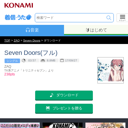
メニュー
音楽
はじめて
TOP
>
ZAQ
>
Seven Doors
> ダウンロード
Seven Doors(フル)
03:57
8.8MB
17/09/27
シングル
ZAQ
TX系アニメ「トリニティセブン」より
238pts
ダウンロード
プレゼントを贈る