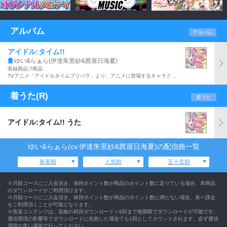
アルバム
アルバム
アイドル:タイム!!
ゆい&らぁら(伊達朱里紗&茜屋日海夏)
収録商品:7商品
TVアニメ「アイドルタイムプリパラ」より、アニメに登場するキャラクターによるユニット:ゆい&らぁら(伊達朱里紗&茜屋日海夏)が歌う、同アニメのエンディング・テーマ・シングル。
着うた(R)
着うた
アイドル:タイム!! うた
ゆい&らぁら(cv.伊達朱里紗&茜屋日海夏)の配信曲一覧
新着順
人気順
五十音順
※月額コースにご入会頂き、保持ポイント数が商品のポイント数に足りている場合、本商品
のダウンロードがご利用頂けます。
※月額コースにご入会頂き、保持ポイント数が商品のポイント数に満たない場合、単一課金
をご利用頂くことが可能となります。
※音楽コンテンツは、楽曲の初回ダウンロード＋9回まで無期限でダウンロードが可能です。
通信環境の影響等でダウンロードに失敗した場合でも1回としてカウントされます。必ず通信
環境の良い場所で行ってください。