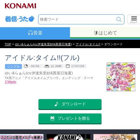
メニュー
音楽
はじめて
TOP
>
ゆい&らぁら(cv.伊達朱里紗&茜屋日海夏)
>
アイドル:タイム!!
> ダウンロード
アイドル:タイム!!(フル)
04:56
11.3MB
17/07/26
シングル
ゆい&らぁら(cv.伊達朱里紗&茜屋日海夏)
TX系アニメ「アイドルタイムプリパラ」エンディング・テーマ
238pts
ダウンロード
プレゼントを贈る