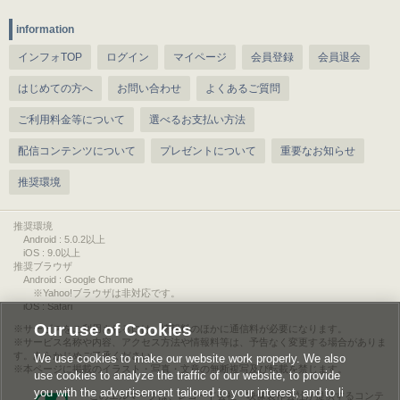
information
インフォTOP
ログイン
マイページ
会員登録
会員退会
はじめての方へ
お問い合わせ
よくあるご質問
ご利用料金等について
選べるお支払い方法
配信コンテンツについて
プレゼントについて
重要なお知らせ
推奨環境
推奨環境
Android : 5.0.2以上
iOS : 9.0以上
推奨ブラウザ
Android : Google Chrome
※Yahoo!ブラウザは非対応です。
iOS : Safari
Our use of Cookies
サービスをご利用されるには、情報料のほかに通信料が必要になります。
サービス名称や内容、アクセス方法や情報料等は、予告なく変更する場合がありま
す。あらかじめご了承ください。
We use cookies to make our website work properly. We also
本ページに掲載のイラスト・写真・文章の無断複写及び転載を禁じます。
use cookies to analyze the traffic of our website, to provide
you with the advertisement tailored to your interest, and to li
このエルマークは、レコード会社・映像製作会社が提供するコンテ