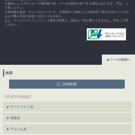
※都合によりダウンロード権利購入後、データの提供が終了する場合があります。予め、ご
了承ください。
※課金後の返品・キャンセルについて、 お客様のご都合による課金完了後の注文キャンセル
および購入代金の返金には応じられません。
また、デジタルコンテンツという商品の性質上、返品は一切お受けできません。予めご了承
ください。
▲ページの先頭へ
検索
詳細検索
【音楽50音検索】
アーティスト名
楽曲名
アルバム名