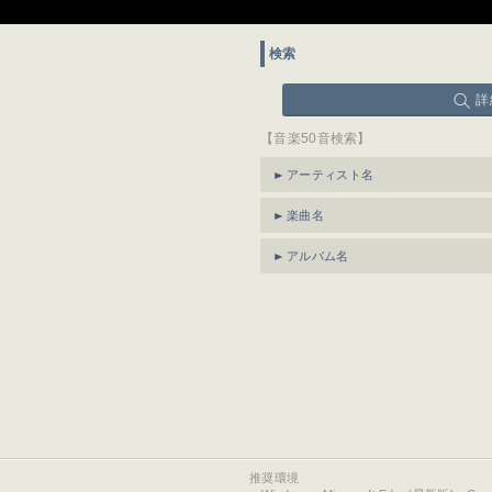
検索
詳
【音楽50音検索】
アーティスト名
楽曲名
アルバム名
推奨環境