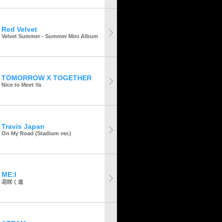
Red Velvet
Velvet Summer - Summer Mini Album
TOMORROW X TOGETHER
Nice to Meet Ya
Travis Japan
On My Road (Stadium ver.)
ME:I
花咲く道