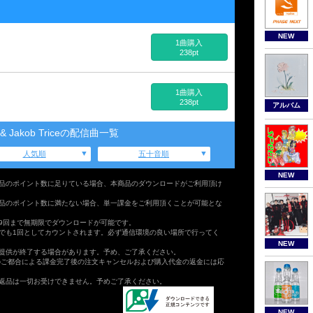
NEW
1曲購入
238pt
1曲購入
238pt
アルバム
r & Jakob Triceの配信曲一覧
人気順
五十音順
NEW
品のポイント数に足りている場合、本商品のダウンロードがご利用頂け
品のポイント数に満たない場合、単一課金をご利用頂くことが可能とな
9回まで無期限でダウンロードが可能です。
でも1回としてカウントされます。必ず通信環境の良い場所で行ってく
NEW
提供が終了する場合があります。予め、ご了承ください。
のご都合による課金完了後の注文キャンセルおよび購入代金の返金には応
返品は一切お受けできません。予めご了承ください。
NEW