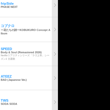
fripSide
PHASE NEXT
コブクロ
ー花たちの詩ーKOBUKURO Concept A
lbum
SPEED
Body & Soul (Remastered 2026)
Netflixリアリティシリーズ「ラヴ上等」シー
ズン2 主題歌
ATEEZ
BAD (Japanese Ver.)
TWS
SODA SODA