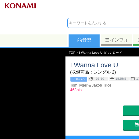
音楽
インフォ
TOP
> I Wanna Love U ダウンロード
I Wanna Love U
(収録商品：シングル 2)
06:59
15.5MB
1
アルバム
Tom Tyger & Jakob Trice
463pts