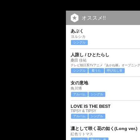
オススメ!!
あぶく
ヨルシカ
シングル
人誑し / ひとたらし
桑田 佳祐
テレビ朝日系TVアニメ『あかね噺』オープニン
シングル
着うた
呼び出し音
女の意地
角川博
アルバム
シングル
LOVE IS THE BEST
TIPSY & TIPSY
アルバム
シングル
凛として咲く花の如く(Long ver.)
紅色リトマス
シングル
呼び出し音