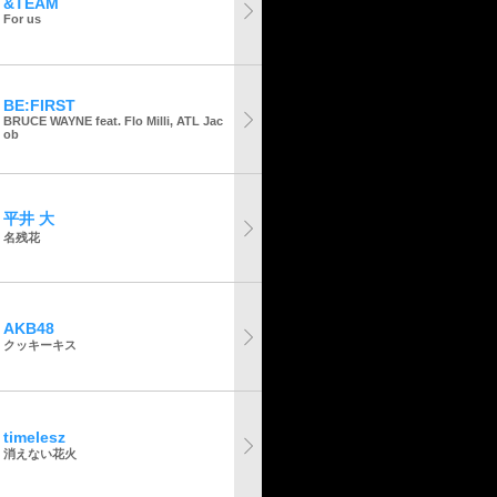
&TEAM
For us
BE:FIRST
BRUCE WAYNE feat. Flo Milli, ATL Jac
ob
平井 大
名残花
AKB48
クッキーキス
timelesz
消えない花火