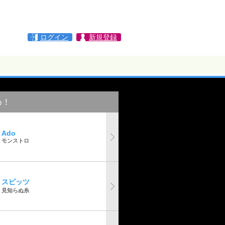
ログイン
新規登録
め！
Ado
モンストロ
スピッツ
見知らぬ糸