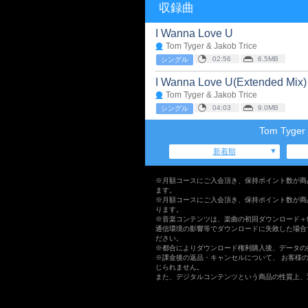
収録曲
I Wanna Love U
Tom Tyger & Jakob Trice
02:56
6.5MB
シングル
I Wanna Love U(Extended Mix)
Tom Tyger & Jakob Trice
04:03
9.0MB
シングル
Tom Tyge
新着順
※月額コースにご入会頂き、保持ポイント数が商
ます。
※月額コースにご入会頂き、保持ポイント数が商
ります。
※音楽コンテンツは、楽曲の初回ダウンロード＋
通信環境の影響等でダウンロードに失敗した場合
ださい。
※都合によりダウンロード権利購入後、データの
※課金後の返品・キャンセルについて、 お客様
じられません。
また、デジタルコンテンツという商品の性質上、