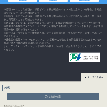
※月額コースにご入会頂き、保持ポイント数が商品のポイント数に足りている場合、本商品
のダウンロードがご利用頂けます。
※月額コースにご入会頂き、保持ポイント数が商品のポイント数に満たない場合、単一課金
をご利用頂くことが可能となります。
※音楽コンテンツは、楽曲の初回ダウンロード＋9回まで無期限でダウンロードが可能です。
通信環境の影響等でダウンロードに失敗した場合でも1回としてカウントされます。必ず通信
環境の良い場所で行ってください。
※都合によりダウンロード権利購入後、データの提供が終了する場合があります。予め、ご
了承ください。
※課金後の返品・キャンセルについて、 お客様のご都合による課金完了後の注文キャンセル
および購入代金の返金には応じられません。
また、デジタルコンテンツという商品の性質上、返品は一切お受けできません。予めご了承
ください。
▲ページの先頭へ
検索
詳細検索
【音楽50音検索】