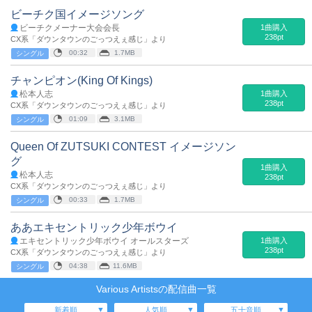
ビーチク国イメージソング
ビーチクメーナー大会会長
1曲購入
238pt
CX系「ダウンタウンのごっつえぇ感じ」より
00:32
1.7MB
シングル
チャンピオン(King Of Kings)
松本人志
1曲購入
238pt
CX系「ダウンタウンのごっつえぇ感じ」より
01:09
3.1MB
シングル
Queen Of ZUTSUKI CONTEST イメージソン
グ
1曲購入
松本人志
238pt
CX系「ダウンタウンのごっつえぇ感じ」より
00:33
1.7MB
シングル
ああエキセントリック少年ボウイ
エキセントリック少年ボウイ オールスターズ
1曲購入
238pt
CX系「ダウンタウンのごっつえぇ感じ」より
04:38
11.6MB
シングル
Various Artistsの配信曲一覧
新着順
人気順
五十音順