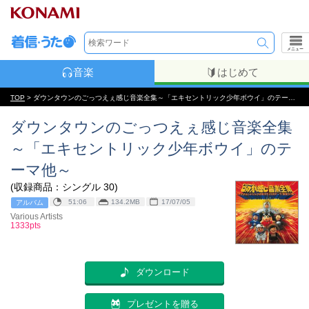
メニュー
音楽
はじめて
TOP
> ダウンタウンのごっつえぇ感じ音楽全集～「エキセントリック少年ボウイ」のテーマ他～ ダウンロード
ダウンタウンのごっつえぇ感じ音楽全集
～「エキセントリック少年ボウイ」のテ
ーマ他～
(収録商品：シングル 30)
51:06
134.2MB
17/07/05
アルバム
Various Artists
1333pts
ダウンロード
プレゼントを贈る