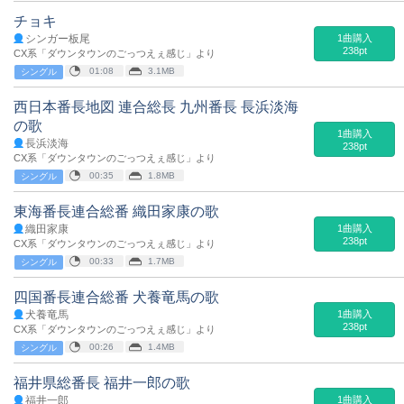
チョキ
シンガー板尾
1曲購入
238pt
CX系「ダウンタウンのごっつえぇ感じ」より
01:08
3.1MB
シングル
西日本番長地図 連合総長 九州番長 長浜淡海
の歌
1曲購入
長浜淡海
238pt
CX系「ダウンタウンのごっつえぇ感じ」より
00:35
1.8MB
シングル
東海番長連合総番 織田家康の歌
織田家康
1曲購入
238pt
CX系「ダウンタウンのごっつえぇ感じ」より
00:33
1.7MB
シングル
四国番長連合総番 犬養竜馬の歌
犬養竜馬
1曲購入
238pt
CX系「ダウンタウンのごっつえぇ感じ」より
00:26
1.4MB
シングル
福井県総番長 福井一郎の歌
福井一郎
1曲購入