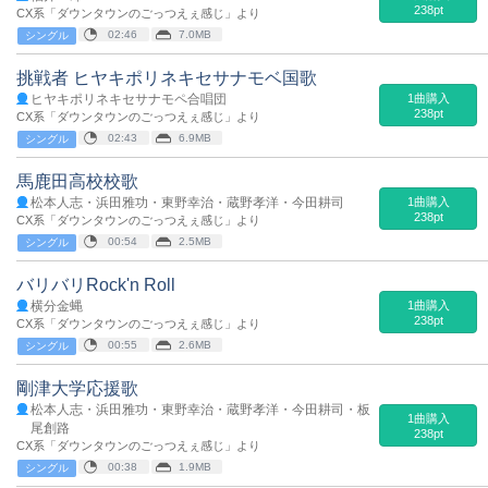
238pt
CX系「ダウンタウンのごっつえぇ感じ」より
02:46
7.0MB
シングル
挑戦者 ヒヤキポリネキセサナモベ国歌
ヒヤキポリネキセサナモペ合唱団
1曲購入
238pt
CX系「ダウンタウンのごっつえぇ感じ」より
02:43
6.9MB
シングル
馬鹿田高校校歌
松本人志・浜田雅功・東野幸治・蔵野孝洋・今田耕司
1曲購入
238pt
CX系「ダウンタウンのごっつえぇ感じ」より
00:54
2.5MB
シングル
バリバリRock'n Roll
横分金蝿
1曲購入
238pt
CX系「ダウンタウンのごっつえぇ感じ」より
00:55
2.6MB
シングル
剛津大学応援歌
松本人志・浜田雅功・東野幸治・蔵野孝洋・今田耕司・板
1曲購入
尾創路
238pt
CX系「ダウンタウンのごっつえぇ感じ」より
00:38
1.9MB
シングル