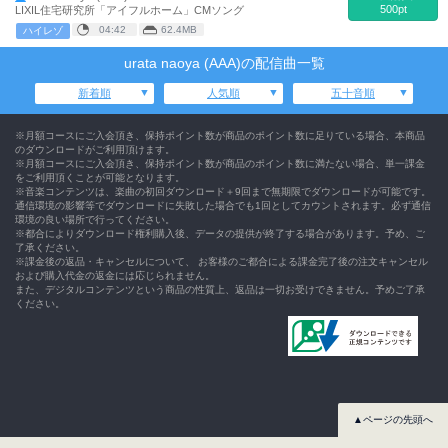
500pt
LIXIL住宅研究所「アイフルホーム」CMソング
04:42
62.4MB
ハイレゾ
urata naoya (AAA)の配信曲一覧
新着順
人気順
五十音順
※月額コースにご入会頂き、保持ポイント数が商品のポイント数に足りている場合、本商品
のダウンロードがご利用頂けます。
※月額コースにご入会頂き、保持ポイント数が商品のポイント数に満たない場合、単一課金
をご利用頂くことが可能となります。
※音楽コンテンツは、楽曲の初回ダウンロード＋9回まで無期限でダウンロードが可能です。
通信環境の影響等でダウンロードに失敗した場合でも1回としてカウントされます。必ず通信
環境の良い場所で行ってください。
※都合によりダウンロード権利購入後、データの提供が終了する場合があります。予め、ご
了承ください。
※課金後の返品・キャンセルについて、 お客様のご都合による課金完了後の注文キャンセル
および購入代金の返金には応じられません。
また、デジタルコンテンツという商品の性質上、返品は一切お受けできません。予めご了承
ください。
▲ページの先頭へ