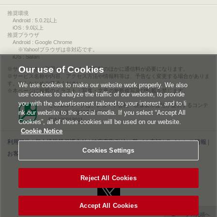
推奨環境
Android : 5.0.2以上
iOS : 9.0以上
推奨ブラウザ
Android : Google Chrome
※Yahoo!ブラウザは非対応です。
iOS : Safari
Our use of Cookies
サービスをご利用されるには、情報料のほかに通信料が必要になります。
サービス名称や内容、アクセス方法や情報料等は、予告なく変更する場合がありま
す。あらかじめご了承ください。
We use cookies to make our website work properly. We also
本ページに掲載のイラスト・写真・文章の無断複写及び転載を禁じます。
use cookies to analyze the traffic of our website, to provide
you with the advertisement tailored to your interest, and to li
このエルマークは、レコード会社・映像製作会社が提供するコンテ
nk our website to the social media. If you select “Accept All
ンツを示す登録商標です。
RIAJ00013011
Cookies”, all of these cookies will be used on our website.
Cookie Notice
利用規約
|
個人情報等保護方針
|
特定商取引法に基づく表記
|
ライセンス情報
|
Cookies Settings
お客様情報の外部送信について
|
Cookies Settings
©2026 Konami Digital Entertainment
Reject All Cookies
Accept All Cookies
▲ページの先頭へ