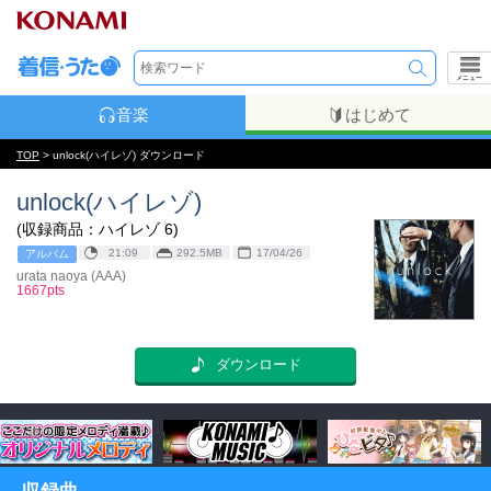
メニュー
音楽
はじめて
TOP
> unlock(ハイレゾ) ダウンロード
unlock(ハイレゾ)
(収録商品：ハイレゾ 6)
21:09
292.5MB
17/04/26
アルバム
urata naoya (AAA)
1667pts
ダウンロード